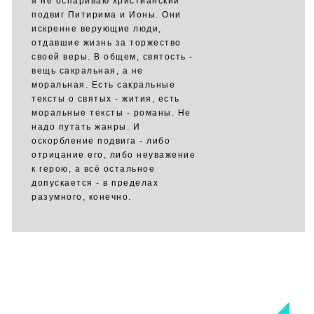
я не оспариваю христианский
подвиг Питирима и Ионы. Они
искренне верующие люди,
отдавшие жизнь за торжество
своей веры. В общем, святость -
вещь сакральная, а не
моральная. Есть сакральные
тексты о святых - жития, есть
моральные тексты - романы. Не
надо путать жанры. И
оскорбление подвига - либо
отрицание его, либо неуважение
к герою, а всё остальное
допускается - в пределах
разумного, конечно.