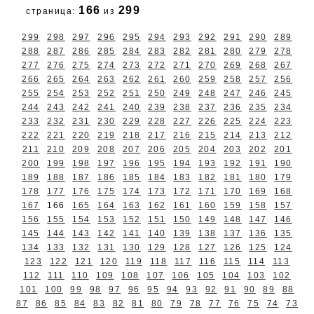
166
299
страница:
из
299
298
297
296
295
294
293
292
291
290
289
288
287
286
285
284
283
282
281
280
279
278
277
276
275
274
273
272
271
270
269
268
267
266
265
264
263
262
261
260
259
258
257
256
255
254
253
252
251
250
249
248
247
246
245
244
243
242
241
240
239
238
237
236
235
234
233
232
231
230
229
228
227
226
225
224
223
222
221
220
219
218
217
216
215
214
213
212
211
210
209
208
207
206
205
204
203
202
201
200
199
198
197
196
195
194
193
192
191
190
189
188
187
186
185
184
183
182
181
180
179
178
177
176
175
174
173
172
171
170
169
168
167
166
165
164
163
162
161
160
159
158
157
156
155
154
153
152
151
150
149
148
147
146
145
144
143
142
141
140
139
138
137
136
135
134
133
132
131
130
129
128
127
126
125
124
123
122
121
120
119
118
117
116
115
114
113
112
111
110
109
108
107
106
105
104
103
102
101
100
99
98
97
96
95
94
93
92
91
90
89
88
87
86
85
84
83
82
81
80
79
78
77
76
75
74
73