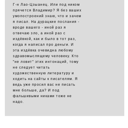
Г-н Лао-Цзыанец. Или под ником
прячется Владимир? Я без ваших
умопостроений знаю, что и зачем
я писал. На дурацкие послания -
вроде вашего - иной раз я
отвечаю зло, а иной раз с
издёвкой, как и было в тот раз,
когда я написал про деньги. И
эта издёвка очевидна любому
здравомыслящему человеку. Кто
"не ловит" этих интонаций, тому
не следует читать
художественную литературу и
ходить на сайты к писателям. Я
ведь уже просил вас не писать
мне больше, да? И под
фальшивыми никами тоже не
надо.