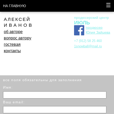
☰
НА ГЛАВНУЮ
продюсерский центр
АЛЕКСЕЙ
ИЮЛЬ
ИВАНОВ
продюсер
об авторе
Юлия Зайцева
вопрос автору
+7 (912) 58 25 460
гостевая
1snowball@mail.ru
контакты
все поля обязательны для заполнения
Имя:
Ваш email: