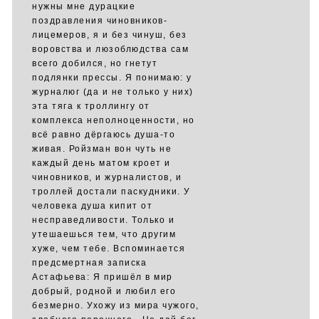
нужны мне дурацкие
поздравления чиновников-
лицемеров, я и без чинуш, без
воровства и люзоблюдства сам
всего добился, но гнетут
подлянки прессы. Я понимаю: у
журналюг (да и не только у них)
эта тяга к троллингу от
комплекса неполноценности, но
всё равно дёргаюсь душа-то
живая. Ройзман вон чуть не
каждый день матом кроет и
чиновников, и журналистов, и
троллей достали паскудники. У
человека душа кипит от
несправедливости. Только и
утешаешься тем, что другим
хуже, чем тебе. Вспоминается
предсмертная записка
Астафьева: Я пришёл в мир
добрый, родной и любил его
безмерно. Ухожу из мира чужого,