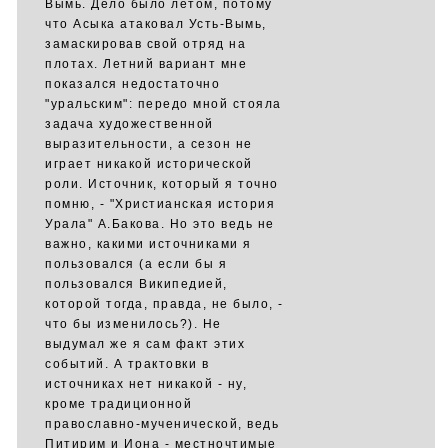
Вымь. Дело было летом, потому
что Асыка атаковал Усть-Вымь,
замаскировав свой отряд на
плотах. Летний вариант мне
показался недостаточно
"уральским": передо мной стояла
задача художественной
выразительности, а сезон не
играет никакой исторической
роли. Источник, который я точно
помню, - "Христианская история
Урала" А.Бакова. Но это ведь не
важно, какими источниками я
пользовался (а если бы я
пользовался Википедией,
которой тогда, правда, не было, -
что бы изменилось?). Не
выдумал же я сам факт этих
событий. А трактовки в
источниках нет никакой - ну,
кроме традиционной
православно-мученической, ведь
Питирим и Иона - местночтимые