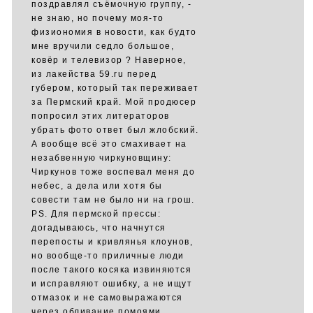
поздравлял съёмочную группу, -
не знаю, но почему моя-то
физиономия в новости, как будто
мне вручили седло большое,
ковёр и телевизор ? Наверное,
из лакейства 59.ru перед
губером, который так переживает
за Пермский край. Мой продюсер
попросил этих литераторов
убрать фото ответ был жлобский.
А вообще всё это смахивает на
незабвенную чиркуновщину:
Чиркунов тоже воспевал меня до
небес, а дела или хотя бы
совести там не было ни на грош.
PS. Для пермской прессы:
догадываюсь, что начнутся
перепосты и кривлянья клоунов,
но вообще-то приличные люди
после такого косяка извиняются
и исправляют ошибку, а не ищут
отмазок и не самовыражаются
через обливание помоями.