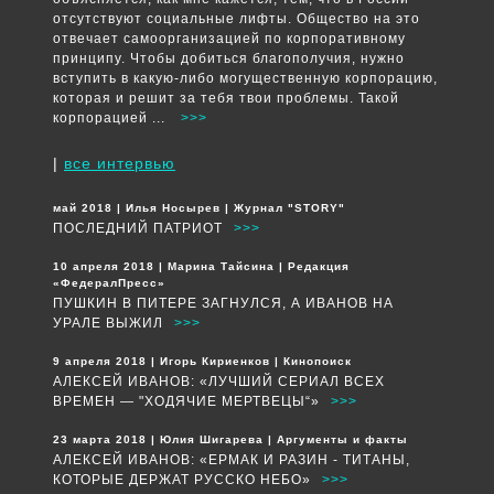
отсутствуют социальные лифты. Общество на это
отвечает самоорганизацией по корпоративному
принципу. Чтобы добиться благополучия, нужно
вступить в какую-либо могущественную корпорацию,
которая и решит за тебя твои проблемы. Такой
корпорацией ...
>>>
|
все интервью
май 2018 | Илья Носырев | Журнал "STORY"
ПОСЛЕДНИЙ ПАТРИОТ
>>>
10 апреля 2018 | Марина Тайсина | Редакция
«ФедералПресс»
ПУШКИН В ПИТЕРЕ ЗАГНУЛСЯ, А ИВАНОВ НА
УРАЛЕ ВЫЖИЛ
>>>
9 апреля 2018 | Игорь Кириенков | Кинопоиск
АЛЕКСЕЙ ИВАНОВ: «ЛУЧШИЙ СЕРИАЛ ВСЕХ
ВРЕМЕН — "ХОДЯЧИЕ МЕРТВЕЦЫ“»
>>>
23 марта 2018 | Юлия Шигарева | Аргументы и факты
АЛЕКСЕЙ ИВАНОВ: «ЕРМАК И РАЗИН - ТИТАНЫ,
КОТОРЫЕ ДЕРЖАТ РУССКО НЕБО»
>>>