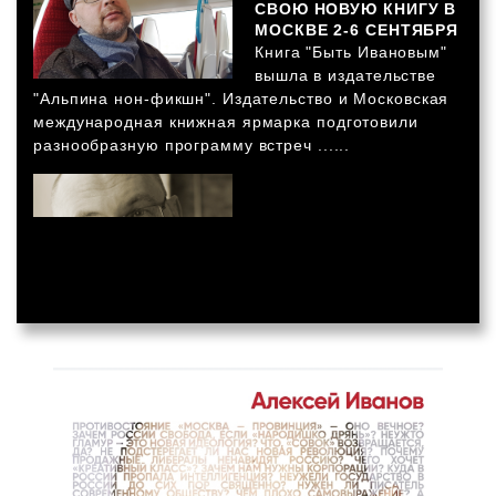
СВОЮ НОВУЮ КНИГУ В
МОСКВЕ 2-6 СЕНТЯБРЯ
Книга "Быть Ивановым"
вышла в издательстве
"Альпина нон-фикшн". Издательство и Московская
международная книжная ярмарка подготовили
разнообразную программу встреч ......
28.08.2020 |
ПУБЛИЦИСТИЧЕСКАЯ КНИГА "БЫТЬ
ИВАНОВЫМ" ВЫШЛА В ИЗДАТЕЛЬСТВЕ
"АЛЬПИНА НОН-ФИКШН"
Это 15 лет диалога с читателями на этом сайте.
Алексей Иванов выбрал самые интересные и
острые вопросы и ответы на темы России,
общества, культуры и творчества....