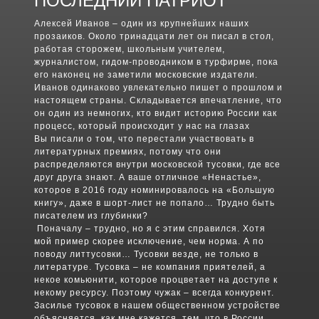
ПОСЛЕДНИЙ ПАТРИОТ
Алексей Иванов – один из крупнейших наших
прозаиков. Около тринадцати лет он писал в стол,
работая сторожем, школьным учителем,
журналистом, гидом-проводником в турфирме, пока
его наконец не заметили московские издатели.
Иванов одинаково увлекательно пишет о прошлом и
настоящем страны. Складывается впечатление, что
он один из немногих, кто видит историю России как
процесс, который происходит у нас на глазах
Вы писали о том, что перестали участвовать в
литературных премиях, потому что они
распределяются внутри московской тусовки, где все
друг друга знают. А ваше отличное «Ненастье»,
которое в 2016 году номинировалось на «Большую
книгу», даже в шорт-лист не попало… Трудно быть
писателем из глубинки?
Поначалу – трудно, но я с этим справился. Хотя
мой пример скорее исключение, чем норма. А по
поводу литтусовки… Тусовки везде, не только в
литературе. Тусовка – не компания приятелей, а
некое комьюнити, которое процветает на доступе к
некому ресурсу. Поэтому чужак – всегда конкурент.
Засилье тусовок в нашем общественном устройстве
объясняется, как мне кажется, тем, что в России