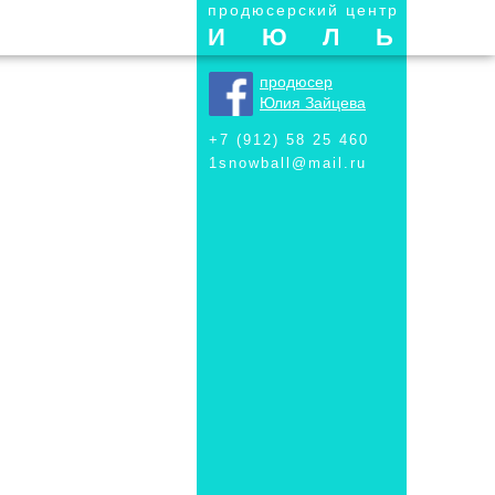
продюсерский центр
ИЮЛЬ
продюсер
Юлия Зайцева
+7 (912) 58 25 460
1snowball@mail.ru