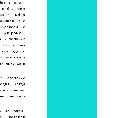
бят говорить
ь небольшим
льный выбор
ачивая, вне
о Алексей не
льный роман,
н, и получил
 стола без
 эти годы, с
то эти книги
ей никогда в
е светские
одня, когда
у что сейчас
ем блистать
а не очень
ть, которой