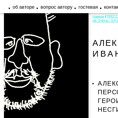
об авторе
вопрос автору
гостевая
конта
главная
/
ПРЕСС
НЕ ОЧЕНЬ ГЕР
АЛЕ
ИВА
АЛЕК
ПЕРС
ГЕРО
НЕСГ