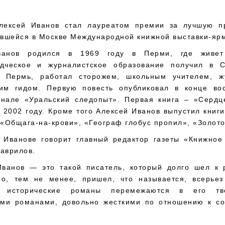
лексей Иванов стал лауреатом премии за лучшую п
ывшейся в Москве Международной книжной выставки-яр
ванов родился в 1969 году в Перми, где живет
едческое и журналистское образование получил в С
 Пермь, работал сторожем, школьным учителем, ж
ким гидом. Первую повесть опубликовал в конце во
рнале «Уральский следопыт». Первая книга – «Серд
 2002 году. Кроме того Алексей Иванов выпустил книг
 «Общага-на-крови», «Географ глобус пропил», «Золото
 Иванове говорит главный редактор газеты «Книжное
аврилов.
Иванов — это такой писатель, который долго шел к 
но, тем не менее, пришел, что называется, всерьез
е исторические романы перемежаются в его тв
ми романами, довольно жесткими по отношению к с