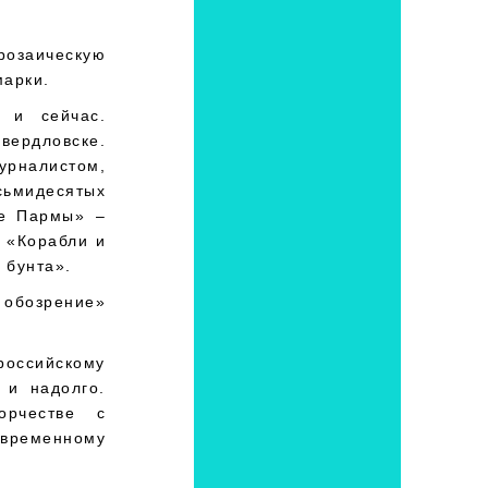
розаическую
марки.
 и сейчас.
вердловске.
урналистом,
сьмидесятых
це Пармы» –
и «Корабли и
 бунта».
 обозрение»
российскому
 и надолго.
орчестве с
овременному