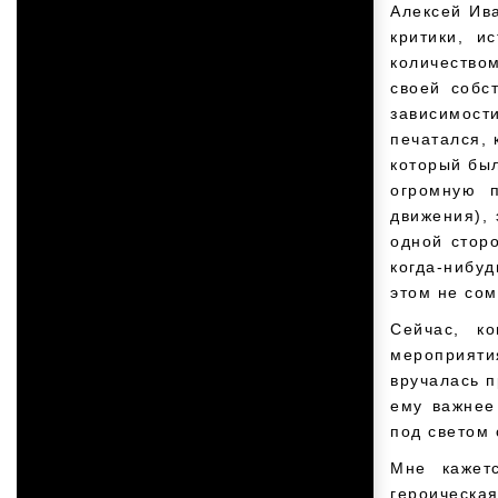
Алексей Ива
критики, и
количество
своей собс
зависимости
печатался, 
который был
огромную 
движения), 
одной сторо
когда-нибуд
этом не сом
Сейчас, к
мероприяти
вручалась п
ему важнее
под светом
Мне кажет
героическа