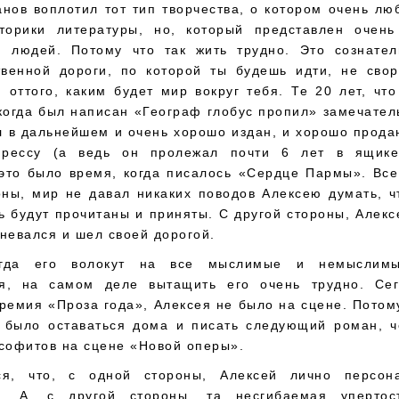
нов воплотил тот тип творчества, о котором очень лю
сторики литературы, но, который представлен очен
м людей. Потому что так жить трудно. Это сознате
твенной дороги, по которой ты будешь идти, не свор
 оттого, каким будет мир вокруг тебя. Те 20 лет, чт
когда был написан «Географ глобус пропил» замечате
 в дальнейшем и очень хорошо издан, и хорошо прода
прессу (а ведь он пролежал почти 6 лет в ящике
это было время, когда писалось «Сердце Пармы». Все
ны, мир не давал никаких поводов Алексею думать, ч
ь будут прочитаны и приняты. С другой стороны, Алекс
невался и шел своей дорогой.
огда его волокут на все мыслимые и немыслимы
я, на самом деле вытащить его очень трудно. Сег
ремия «Проза года», Алексея не было на сцене. Потом
 было оставаться дома и писать следующий роман, ч
 софитов на сцене «Новой оперы».
ся, что, с одной стороны, Алексей лично персон
я. А, с другой стороны, та несгибаемая упертос