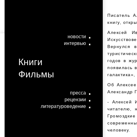
Писатель А
книгу, откр
Алексей И
новости
Искусствов
интервью
Вернулся в
туристичес
Книги
годов в жу
появилась в
Фильмы
галактика»,
Об Алексее
Александр Г
пресса
рецензии
- Алексей 
литературоведение
читателю, 
Громоздки
современны
человеку.