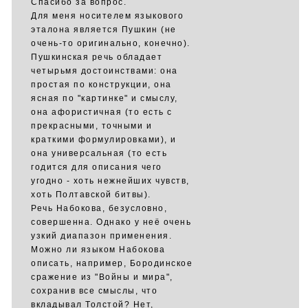
Спасибо за вопрос.
Для меня носителем языкового
эталона является Пушкин (не
очень-то оригинально, конечно).
Пушкинская речь обладает
четырьмя достоинствами: она
простая по конструкции, она
ясная по "картинке" и смыслу,
она афористичная (то есть с
прекрасными, точными и
краткими формулировками), и
она универсальная (то есть
годится для описания чего
угодно - хоть нежнейших чувств,
хоть Полтавской битвы).
Речь Набокова, безусловно,
совершенна. Однако у неё очень
узкий диапазон применения.
Можно ли языком Набокова
описать, например, Бородинское
сражение из "Войны и мира",
сохранив все смыслы, что
вкладывал Толстой? Нет,