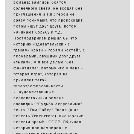
романа: вампиры боятся
солнечного света, не входят без
приглашения и т.п.; герои не
сразу понимают, что происходит,
потом ищут друг друга, потом
начинают борьбу и т.д.
Постмодернизм решил бы это
историю издевательски - с
"реками крови и горами костей", с
пионерами, рвущими друг друга
клыками. А я всё делаю "без
фанатизма", потому что у меня -
"старая игра", которая не
приемлет такой
гипертрофированности.
2. Художественные
первоисточники романа
очевидны: "Судьба Иерусалима"
Кинга, "Том Сойер" Твена (а не
повесть Успенского), пионерские
повести времён СССР. Обычная
история про вампиров не