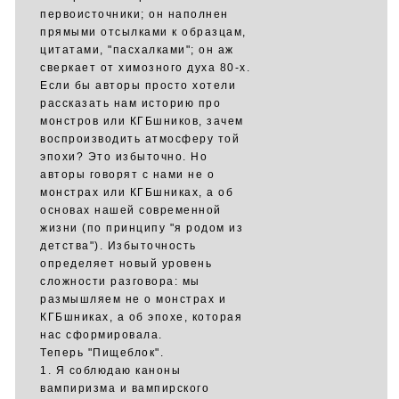
первоисточники; он наполнен
прямыми отсылками к образцам,
цитатами, "пасхалками"; он аж
сверкает от химозного духа 80-х.
Если бы авторы просто хотели
рассказать нам историю про
монстров или КГБшников, зачем
воспроизводить атмосферу той
эпохи? Это избыточно. Но
авторы говорят с нами не о
монстрах или КГБшниках, а об
основах нашей современной
жизни (по принципу "я родом из
детства"). Избыточность
определяет новый уровень
сложности разговора: мы
размышляем не о монстрах и
КГБшниках, а об эпохе, которая
нас сформировала.
Теперь "Пищеблок".
1. Я соблюдаю каноны
вампиризма и вампирского