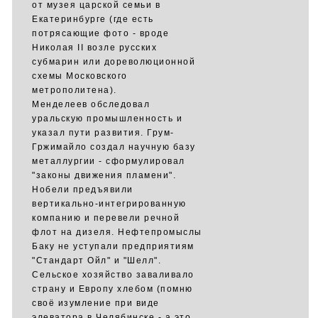
от музея царской семьи в
Екатеринбурге (где есть
потрясающие фото - вроде
Николая II возле русских
субмарин или дореволюционной
схемы Московского
метрополитена).
Менделеев обследовал
уральскую промышленность и
указал пути развития. Грум-
Гржимайло создал научную базу
металлургии - сформулировал
"законы движения пламени".
Нобели предъявили
вертикально-интегрированную
компанию и перевели речной
флот на дизеля. Нефтепромыслы
Баку не уступали предприятиям
"Стандарт Ойл" и "Шелл".
Сельское хозяйство заваливало
страну и Европу хлебом (помню
своё изумление при виде
элеватора в Челябинске - а это