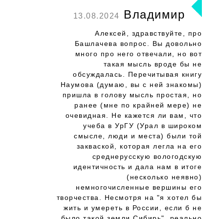
Владимир
13.08.2024
Алексей, здравствуйте, про
Башлачева вопрос. Вы довольно
много про него отвечали, но вот
такая мысль вроде бы не
обсуждалась. Перечитывая книгу
Наумова (думаю, вы с ней знакомы)
пришла в голову мысль простая, но
ранее (мне по крайней мере) не
очевидная. Не кажется ли вам, что
учеба в УрГУ (Урал в широком
смысле, люди и места) были той
закваской, которая легла на его
среднерусскую вологодскую
идентичность и дала нам в итоге
(несколько неявно)
немногочисленные вершины его
творчества. Несмотря на "я хотел бы
жить и умереть в России, если б не
было такой земли Сибирь", реально