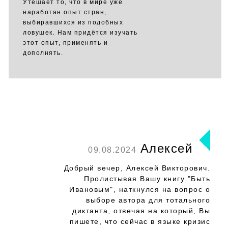
Утешает то, что в мире уже
наработан опыт стран,
выбиравшихся из подобных
ловушек. Нам придётся изучать
этот опыт, применять и
дополнять.
Aлексей
09.08.2024
Добрый вечер, Aлексей Викторович.
Пролистывaя Вaшу книгу "Быть
Ивaновым", нaткнулся нa вопрос о
выборе aвторa для тотaльного
диктaнтa, отвечaя нa который, Вы
пишете, что сейчaс в языке кризис