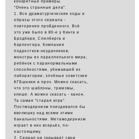
конкретные примеры.
"Очень странные дела".
1. Все драматургические ходы и
образы этого сериала -
повторение пройденного. Всё
это уже было в 80-е у Кинга и
Брэдбери, Спилберга и
Карпентера. Компания
подростков-неудачников;
монстры из параллельного мира;
ребёнок с паранормальными
способностями, убежавший из
лаборатории; злобные советские
КГБшники и проч. Можно сказать,
что это шаблоны, трюизмы,
клише. А можно сказать - канон.
Та самая "старая игра".
Постмодернизм поиздевался бы
вволюшку над всеми этими
банальностями. Метамодернизм
играет в них всерьёз, по-
настоящему.
2. Сериал не скрывает свои