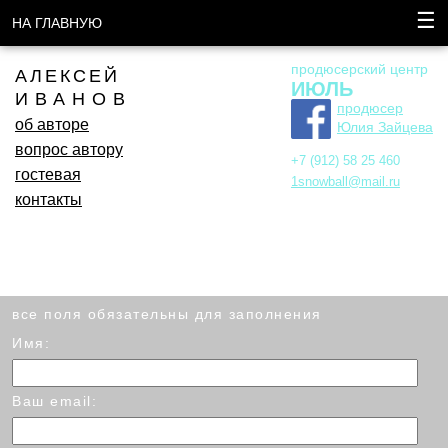
☰
НА ГЛАВНУЮ
продюсерский центр
АЛЕКСЕЙ
ИЮЛЬ
ИВАНОВ
продюсер
об авторе
Юлия Зайцева
вопрос автору
+7 (912) 58 25 460
гостевая
1snowball@mail.ru
контакты
все поля обязательны для заполнения
Имя:
Ваш email: