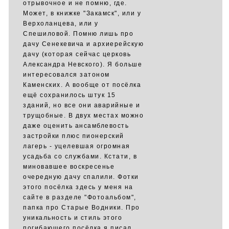
отрывочное и не помню, где.
Может, в книжке "Закамск", или у
Верхоланцева, или у
Спешиловой. Помню лишь про
дачу Сенекевича и архиерейскую
дачу (которая сейчас церковь
Александра Невского). Я больше
интересовался затоном
Каменских. А вообще от посёлка
ещё сохранилось штук 15
зданий, но все они аварийные и
трущобные. В двух местах можно
даже оценить ансамблевость
застройки плюс пионерский
лагерь - уцелевшая огромная
усадьба со службами. Кстати, в
миновавшее воскресенье
очередную дачу спалили. Фотки
этого посёлка здесь у меня на
сайте в разделе "Фотоальбом",
папка про Старые Водники. Про
уникальность и стиль этого
погибающего посёлка я писал