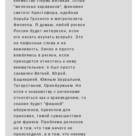
княжество Пермь Великая, сплав
"железных караванов", феномен
святого Христофора, идейная
борьба Грозного и митрополита
Филиппа. Я думаю, любой регион
России будет интересен, если
его начать изучать всерьёз. Это
не пафосные слова и не
вежливость. Лично я просто
влюбляюсь в регион, если
приходится отнестись к нему
внимательнее: я был просто
захвачен Вяткой, Югрой,
Башкирией, Южным Зауральем,
Татарстаном, Оренбуржьем. Но
если к знакомству с регионами
относиться как к краеведению, то
знание будет "фишкой"
аборигенов, приколом для
приезжих, темой сумасшествия
для фриков. Проблема регионов
не в том, что там ничего не
происходило, а в том, что некому