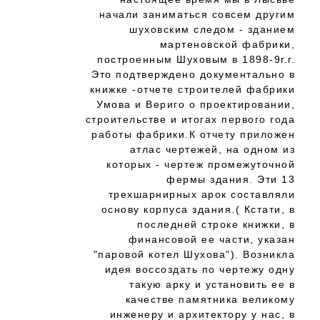
начали заниматься совсем другим
шуховским следом - зданием
мартеновской фабрики,
построенным Шуховым в 1898-9г.г.
Это подтверждено документально в
книжке -отчете строителей фабрики
Умова и Вериго о проектировании,
строительстве и итогах первого года
работы фабрики.К отчету приложен
атлас чертежей, на одном из
которых - чертеж промежуточной
фермы здания. Эти 13
трехшарнирных арок составляли
основу корпуса здания.( Кстати, в
последней строке книжки, в
финансовой ее части, указан
"паровой котел Шухова"). Возникла
идея воссоздать по чертежу одну
такую арку и установить ее в
качестве памятника великому
инженеру и архитектору у нас, в