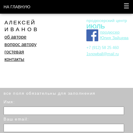
☰
НА ГЛАВНУЮ
продюсерский центр
АЛЕКСЕЙ
ИЮЛЬ
ИВАНОВ
продюсер
об авторе
Юлия Зайцева
вопрос автору
+7 (912) 58 25 460
гостевая
1snowball@mail.ru
контакты
все поля обязательны для заполнения
Имя:
Ваш email: