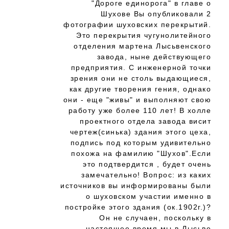
"Дороге единорога" в главе о
Шухове Вы опубликовали 2
фотографии шуховских перекрытий.
Это перекрытия чугунолитейного
отделения мартена Лысьвенского
завода, ныне действующего
предприятия. С инженерной точки
зрения они не столь выдающиеся,
как другие творения гения, однако
они - еще "живы" и выполняют свою
работу уже более 110 лет! В холле
проектного отдела завода висит
чертеж(синька) здания этого цеха,
подпись под которым удивительно
похожа на фамилию "Шухов".Если
это подтвердится , будет очень
замечательно! Вопрос: из каких
источников вы информированы были
о шуховском участии именно в
постройке этого здания (ок.1902г.)?
Он не случаен, поскольку в
настоящее время мы в Лысьве