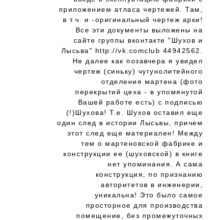
приложением атласа чертежей. Там,
в т.ч. и -оригинальный чертеж арки!
Все эти документы выложены на
сайте группы вконтакте "Шухов и
Лысьва" http://vk.comclub 44942562.
Не далее как позавчера я увидел
чертеж (синьку) чугунолитейного
отделения мартена (фото
перекрытий цеха - в упомянутой
Вашей работе есть) с подписью
(!)Шухова! Т.е. Шухов оставил еще
один след в истории Лысьвы, причем
этот след еще материален! Между
тем о мартеновской фабрике и
конструкции ее (шуховской) в книге
нет упоминания. А сама
конструкция, по признанию
авторитетов в инженерии,
уникальна! Это было самое
просторное для производства
помещение, без промежуточных