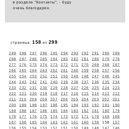
в разделе "Контакты", - буду
очень благодарен.
158
299
страница:
из
299
298
297
296
295
294
293
292
291
290
289
288
287
286
285
284
283
282
281
280
279
278
277
276
275
274
273
272
271
270
269
268
267
266
265
264
263
262
261
260
259
258
257
256
255
254
253
252
251
250
249
248
247
246
245
244
243
242
241
240
239
238
237
236
235
234
233
232
231
230
229
228
227
226
225
224
223
222
221
220
219
218
217
216
215
214
213
212
211
210
209
208
207
206
205
204
203
202
201
200
199
198
197
196
195
194
193
192
191
190
189
188
187
186
185
184
183
182
181
180
179
178
177
176
175
174
173
172
171
170
169
168
167
166
165
164
163
162
161
160
159
158
157
156
155
154
153
152
151
150
149
148
147
146