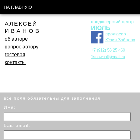
НА ГЛАВНУЮ
продюсерский центр
АЛЕКСЕЙ
ИЮЛЬ
ИВАНОВ
продюсер
об авторе
Юлия Зайцева
вопрос автору
+7 (912) 58 25 460
гостевая
1snowball@mail.ru
контакты
все поля обязательны для заполнения
Имя:
Ваш email: