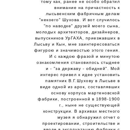
тому как, ранее не особо обратил
внимание на причастность к
лысьвенским фабричным делам
"некоего" Шухова. И вот случилось
"по наводке" друзей моего сына,
молодых архитекторов, дизайнеров,
выпускников УрГАХА, приезжавших в
Лысьву и Кын, мне заинтересоваться
фигурою и значимостью этого гения.
И с каждою фразой и минутою
ознакомления становилось стыднее
и - "за державу - обидней". Мой
интерес привел к идее установить
памятник В.Г.Шухову в Лысьве в
виде одной из арок, составлявших
основу корпуса мартеновской
фабрики, построенной в 1898-1900
г., ныне не существующей
конструкции. В архивах местного
музея я обнаружил отчет о
проектировании, строительстве и
вводе в эксплуатацию фабрики с