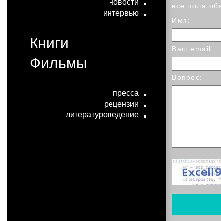
новости
все поля об
интервью
Имя:
Книги
Ваш email:
Фильмы
Вопрос:
пресса
рецензии
литературоведение