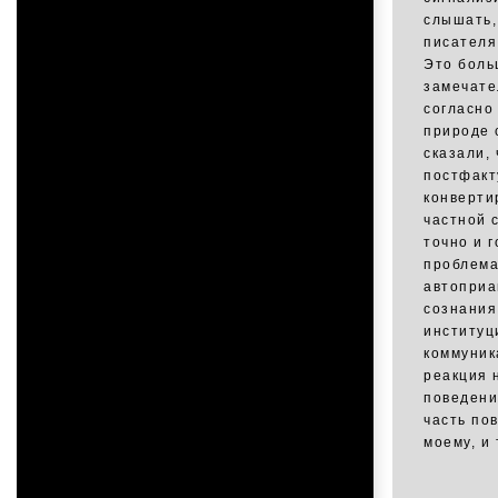
слышать, 
писателя.
Это боль
замечате
согласно
природе 
сказали,
постфакт
конверти
частной 
точно и г
проблема
автоприа
сознания
институц
коммуник
реакция 
поведени
часть по
моему, и 