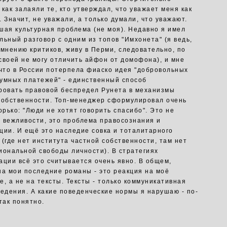
как залаяли те, кто утверждал, что уважает меня как
 Значит, не уважали, а только думали, что уважают.
шая культурная проблема (не моя). Недавно я имел
льный разговор с одним из топов "Имхонета" (я ведь,
 мнению критиков, живу в Перми, следовательно, по
своей не могу отличить айфон от домофона), и мне
 что в России потерпела фиаско идея "добровольных
умных платежей" - единственный способ
ровать правовой беспредел Рунета в механизмы
собственности. Топ-менеджер сформулировал очень
орько: "Люди не хотят говорить спасибо". Это не
 вежливости, это проблема правосознания и
ции. И ещё это наследие совка и тоталитарного
 (где нет института частной собственности, там нет
иональной свободы личности). В стратегиях
ации всё это считывается очень явно. В общем,
на мои последние романы - это реакция на моё
е, а не на тексты. Тексты - только коммуникативная
ведения. А какие поведенческие нормы я нарушаю - по-
так понятно.