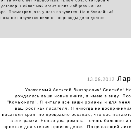
вот за много лет наработала та контора, с которой я
 договор. Сейчас мой агент Юлия Зайцева нашла
юро. Посмотрим, что у него получится. Но в ближайший
рняка не получится ничего - переводы дело долгое.
Лар
13.09.2012
Уважаемый Алексей Викторович! Спасибо! Н
дождались ваши новые книги, я имею в виду "Псо
"Комьюнити". Я читала все ваши романы и для меня
ваш рост как писателя. Я никогда не воспринима
писателя края, но прекрасно осознаю, что вас пытают
в эти рамки. Новые два романа - очень большие и 
простые для чтения произведения. Потрясающий лит