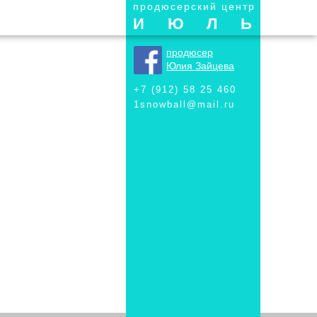
продюсерский центр
ИЮЛЬ
продюсер
Юлия Зайцева
+7 (912) 58 25 460
1snowball@mail.ru