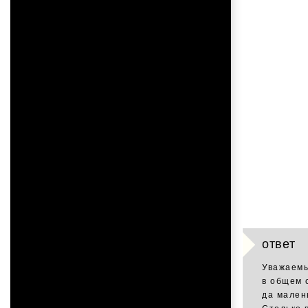
ответ
Уважаемы
в общем 
да мален