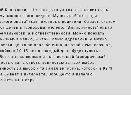
й Константин. Не знаю, что уж такого посоветовать.
му, скорее всего, виднее. Мучить ребёнка ради
еского опыта" (как некоторые родители, бывает, силком
ют детей в турпоходы) нелепо. "Эмпиричность" опыта
тремальности, а в ответственности. Можно поехать
 жизнью в Чечню, и что? Только адреналин. А можно
авести щенка по просьбе сына, но чтобы сын осознал,
ижайшие 10-15 лет он каждый день будет гулять с
 Вот опыт со щенком и есть искомый "эмпирический
о есть опыт с ответственностью за твой выбор.
енность за выбор - та самая эмпирика, которой в 99 %
не бывает в интернете. Вообще-то я излагаю
е истины. Сорри.