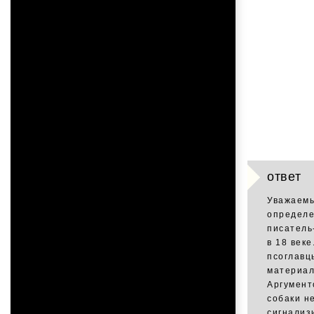
ответ
Уважаемы
определе
писатель
в 18 веке
псоглавц
материал
Аргумент
собаки н
сигнализ