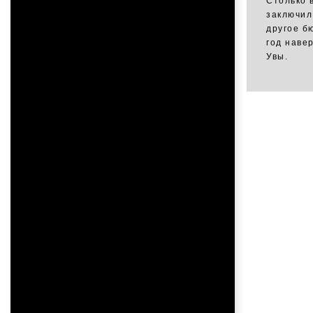
Столько 
заключил
другое б
год наве
Увы.