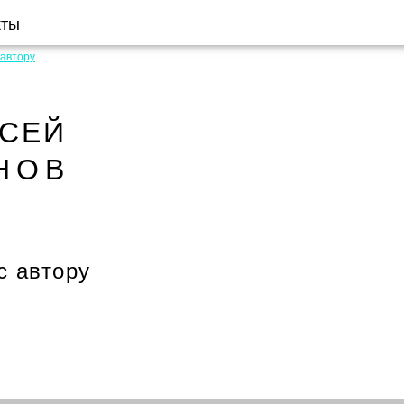
кты
 автору
КСЕЙ
НОВ
с автору