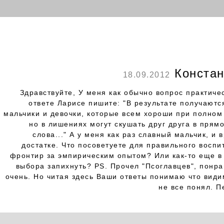
Констан
18.09.2012
Здравствуйте, У меня как обычно вопрос практиче
ответе Ларисе пишите: "В результате получаютс
мальчики и девочки, которые всем хороши при полном 
но в лишениях могут скушать друг друга в прям
слова..." А у меня как раз славный мальчик, и 
достатке. Что посоветуете для правильного воспи
фронтир за эмпирическим опытом? Или как-то еще в
выбора запихнуть? PS. Прочел "Псоглавцев", понра
очень. Но читая здесь Ваши ответы понимаю что види
не все понял. П