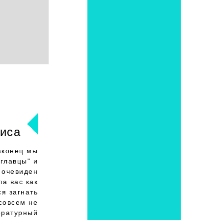
иса
аконец мы
главцы" и
 очевиден
ла вас как
ся загнать
совсем не
ературный