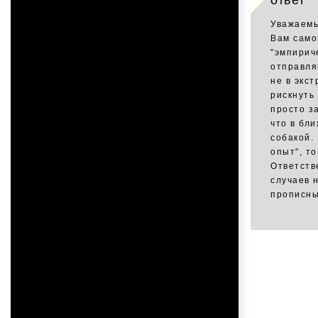
ответ
Уважаемы
Вам само
"эмпирич
отправля
не в экс
рискнуть
просто з
что в бл
собакой.
опыт", т
Ответств
случаев 
прописны