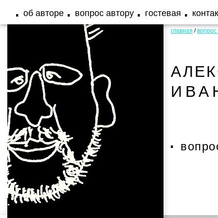
об авторе
вопрос автору
гостевая
конта
главная
/
вопрос
АЛЕ
ИВА
вопро