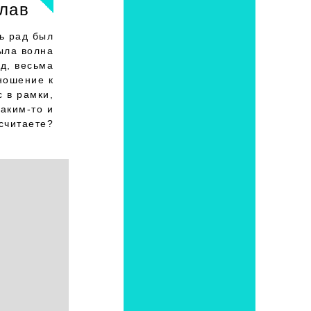
лав
ь рад был
ыла волна
д, весьма
ношение к
 в рамки,
таким-то и
 считаете?