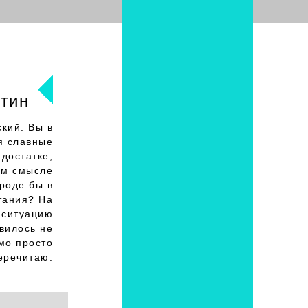
тин
ский. Вы в
я славные
достатке,
ом смысле
вроде бы в
тания? На
 ситуацию
вилось не
мо просто
еречитаю.