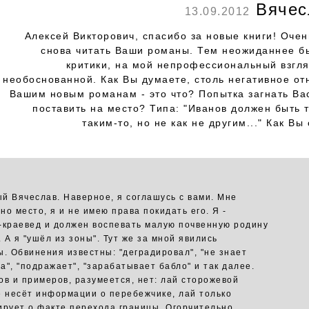
Вячес
13.09.2012
Алексей Викторович, спасибо за новые книги! Очен
снова читать Ваши романы. Тем неожиданнее б
критики, на мой непрофессиональный взгля
необоснованной. Как Вы думаете, столь негативное от
Вашим новым романам - это что? Попытка загнать Вас
поставить на место? Типа: "Иванов должен быть 
таким-то, но не как не другим..." Как Вы
й Вячеслав. Наверное, я соглашусь с вами. Мне
но место, я и не имею права покидать его. Я -
-краевед и должен воспевать малую почвенную родину
. А я "ушёл из зоны". Тут же за мной явились
ы. Обвинения известны: "деградировал", "не знает
а", "подражает", "зарабатывает бабло" и так далее.
ов и примеров, разумеется, нет: лай сторожевой
е несёт информации о перебежчике, лай только
ирует о факте перехода границы. Огорчительно