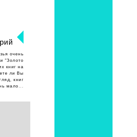
рий
зья очень
и "Золото
их книг на
ете ли Вы
гляд, книг
нь мало...