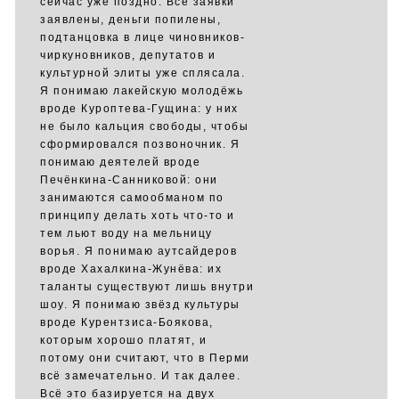
сейчас уже поздно. Все заявки
заявлены, деньги попилены,
подтанцовка в лице чиновников-
чиркуновников, депутатов и
культурной элиты уже сплясала.
Я понимаю лакейскую молодёжь
вроде Куроптева-Гущина: у них
не было кальция свободы, чтобы
сформировался позвоночник. Я
понимаю деятелей вроде
Печёнкина-Санниковой: они
занимаются самообманом по
принципу делать хоть что-то и
тем льют воду на мельницу
ворья. Я понимаю аутсайдеров
вроде Хахалкина-Жунёва: их
таланты существуют лишь внутри
шоу. Я понимаю звёзд культуры
вроде Курентзиса-Боякова,
которым хорошо платят, и
потому они считают, что в Перми
всё замечательно. И так далее.
Всё это базируется на двух