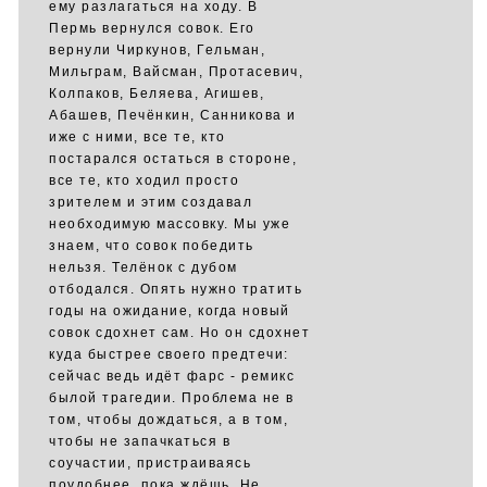
ему разлагаться на ходу. В
Пермь вернулся совок. Его
вернули Чиркунов, Гельман,
Мильграм, Вайсман, Протасевич,
Колпаков, Беляева, Агишев,
Абашев, Печёнкин, Санникова и
иже с ними, все те, кто
постарался остаться в стороне,
все те, кто ходил просто
зрителем и этим создавал
необходимую массовку. Мы уже
знаем, что совок победить
нельзя. Телёнок с дубом
отбодался. Опять нужно тратить
годы на ожидание, когда новый
совок сдохнет сам. Но он сдохнет
куда быстрее своего предтечи:
сейчас ведь идёт фарс - ремикс
былой трагедии. Проблема не в
том, чтобы дождаться, а в том,
чтобы не запачкаться в
соучастии, пристраиваясь
поудобнее, пока ждёшь. Не