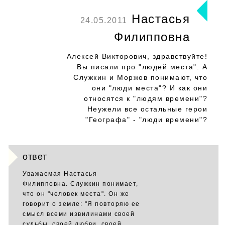
Настасья
24.05.2011
Филипповна
Алексей Викторович, здравствуйте!
Вы писали про "людей места". А
Служкин и Моржов понимают, что
они "люди места"? И как они
относятся к "людям времени"?
Неужели все остальные герои
"Географа" - "люди времени"?
ответ
Уважаемая Настасья
Филипповна. Служкин понимает,
что он "человек места". Он же
говорит о земле: "Я повторяю ее
смысл всеми извилинами своей
судьбы, своей любви, своей