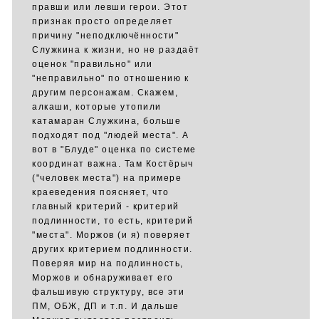
правши или левши герои. Этот
признак просто определяет
причину "неподключённости"
Служкина к жизни, но не раздаёт
оценок "правильно" или
"неправильно" по отношению к
другим персонажам. Скажем,
алкаши, которые утопили
катамаран Служкина, больше
подходят под "людей места". А
вот в "Блуде" оценка по системе
координат важна. Там Костёрыч
("человек места") на примере
краеведения поясняет, что
главный критерий - критерий
подлинности, то есть, критерий
"места". Моржов (и я) поверяет
других критерием подлинности.
Поверяя мир на подлинность,
Моржов и обнаруживает его
фальшивую структуру, все эти
ПМ, ОБЖ, ДП и т.п. И дальше