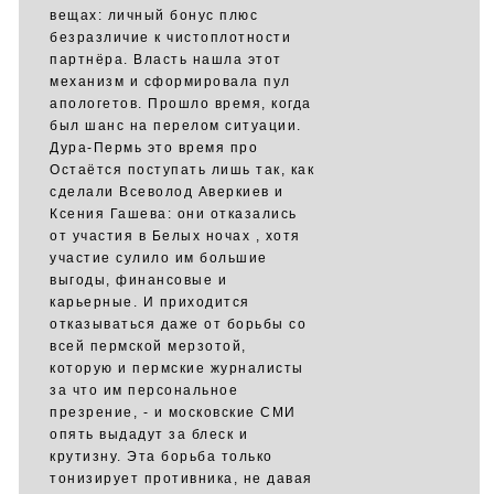
вещах: личный бонус плюс
безразличие к чистоплотности
партнёра. Власть нашла этот
механизм и сформировала пул
апологетов. Прошло время, когда
был шанс на перелом ситуации.
Дура-Пермь это время про
Остаётся поступать лишь так, как
сделали Всеволод Аверкиев и
Ксения Гашева: они отказались
от участия в Белых ночах , хотя
участие сулило им большие
выгоды, финансовые и
карьерные. И приходится
отказываться даже от борьбы со
всей пермской мерзотой,
которую и пермские журналисты
за что им персональное
презрение, - и московские СМИ
опять выдадут за блеск и
крутизну. Эта борьба только
тонизирует противника, не давая