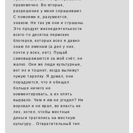
правомочно. Во-вторых,
разрешение у меня спрашивают.
С помоями я, разумеется,
знаком. Не так уж они и страшны.
Это продукт жизнедеятельности
всего-то десятка пермских
блогеров, которых всех я давно
знаю по именам (а дел у них,
почти у всех, нет). Пущай
самовыражаются за мой счёт, не
жалко. Они же люди культурные,
вот их и тошнит, когда вылижут
чужую тарелку. Я думал, они
порадуются, что я обещал
больше ничего не
комментировать, а их опять
вырвало. Чем я им не угодил? Не
воровал и не врал, во власть не
лез, хотел, чтобы местные
деньги тратились на местную
культуру... Отвратительный тип.