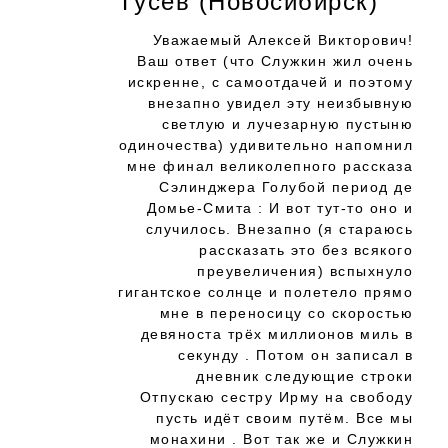
Гусев (Новосибирск)
Уважаемый Алексей Викторович!
Ваш ответ (что Служкин жил очень
искренне, с самоотдачей и поэтому
внезапно увидел эту неизбывную
светлую и лучезарную пустыню
одиночества) удивительно напомнил
мне финал великолепного рассказа
Сэлинджера Голубой период де
Домье-Смита : И вот тут-то оно и
случилось. Внезапно (я стараюсь
рассказать это без всякого
преувеличения) вспыхнуло
гигантское солнце и полетело прямо
мне в переносицу со скоростью
девяноста трёх миллионов миль в
секунду . Потом он записал в
дневник следующие строки
Отпускаю сестру Ирму на свободу
пусть идёт своим путём. Все мы
монахини . Вот так же и Служкин