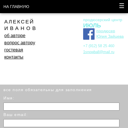
☰
НА ГЛАВНУЮ
продюсерский центр
АЛЕКСЕЙ
ИЮЛЬ
ИВАНОВ
продюсер
об авторе
Юлия Зайцева
вопрос автору
+7 (912) 58 25 460
гостевая
1snowball@mail.ru
контакты
все поля обязательны для заполнения
Имя:
Ваш email: