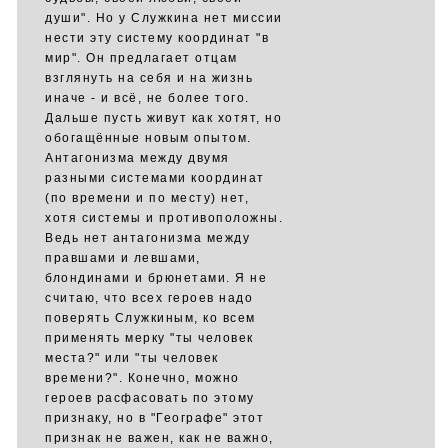
души". Но у Служкина нет миссии
нести эту систему координат "в
мир". Он предлагает отцам
взглянуть на себя и на жизнь
иначе - и всё, не более того.
Дальше пусть живут как хотят, но
обогащённые новым опытом.
Антагонизма между двумя
разными системами координат
(по времени и по месту) нет,
хотя системы и противоположны.
Ведь нет антагонизма между
правшами и левшами,
блондинами и брюнетами. Я не
считаю, что всех героев надо
поверять Служкиным, ко всем
применять мерку "ты человек
места?" или "ты человек
времени?". Конечно, можно
героев расфасовать по этому
признаку, но в "Географе" этот
признак не важен, как не важно,