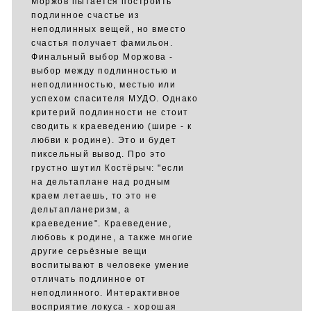
Моржов пытается построить
подлинное счастье из
неподлинных вещей, но вместо
счастья получает фамильон.
Финальный выбор Моржова -
выбор между подлинностью и
неподлинностью, местью или
успехом спасителя МУДО. Однако
критерий подлинности не стоит
сводить к краеведению (шире - к
любви к родине). Это и будет
пиксельный вывод. Про это
грустно шутил Костёрыч: "если
на дельтаплане над родным
краем летаешь, то это не
дельтапланеризм, а
краеведение". Краеведение,
любовь к родине, а также многие
другие серьёзные вещи
воспитывают в человеке умение
отличать подлинное от
неподлинного. Интерактивное
восприятие локуса - хорошая