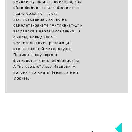
ржунимагу, когда вспоминаю, как
обер-фобер...шнапс-фюрер фон
Гадке бежал от чести
заспиртования заживо на
самолёте-ракете "Антихрист-1" и
взорвался к чертям собачьим. В
общем, Давыдычев -
несостоявшаяся революция
отечественной литературы.
Прямая связующая от
футуристов к постмодернистам.
А "не свезло" Льву Ивановичу,
потому что жил в Перми, а не в
Москве.