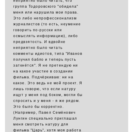
неприятно было читать, что
группа Тодоровского "обидела"
меня или нарушила мои права.
Это либо непрофессионализм
журналистов (то есть, неумение
говорить по-русски или
осмыслять информацию), либо
предвзятость. И вдвойне
неприятно было читать
комменты идиотов, типа "Иванов
получил бабло и теперь пусть
заткнётся". Я не претендую ни
на какое участие в создании
фильма. Подчёркиваю: ни на
какое. Это ведь не мой проект. Я
лишь говорю, что если натуру
ищут у меня под боком, могли бы
спросить и у меня - я же рядом.
Это было бы корректно.
(Например, Павел Семёнович
Лунгин специально приглашал
меня смотреть натуру для
фильма "Царь", хотя моя работа