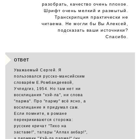
разобрать, качество очень плохое.
Шрифт очень мелкий и размытый.
Транскрипция практически не
читаема. Не могли бы Вы Алексей,
подсказать ваши источники?
Спасибо.
ответ
Уважаемый Сергей. Я
пользовался русско-мансийским
словарём Е.Ромбандеевой,
Учпедгиз, 1954. Но там нет ни
восклицания "хэй-ла", ни слова
"парма". Про "парму" всё ясно, а
восклицание я придумал сам.
Если помните, в романе
перекрикиваются сторожа:
русские кричат "Тихо на
заставе!", татары "Аллах акбар!",
а пермяки "Хэй-ла парма!" (ну,