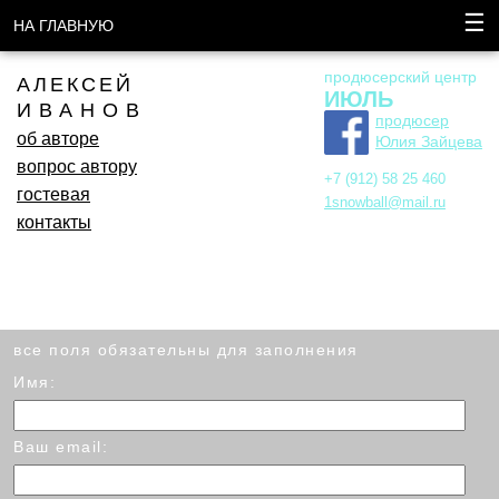
☰
НА ГЛАВНУЮ
продюсерский центр
АЛЕКСЕЙ
ИЮЛЬ
ИВАНОВ
продюсер
об авторе
Юлия Зайцева
вопрос автору
+7 (912) 58 25 460
гостевая
1snowball@mail.ru
контакты
все поля обязательны для заполнения
Имя:
Ваш email: