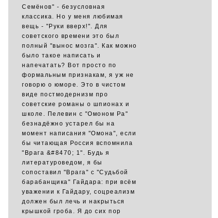
Семёнов" - безусловная
классика. Но у меня любимая
вещь - "Руки вверх!". Для
советского времени это был
полный "вынос мозга". Как можно
было такое написать и
напечатать? Вот просто по
формальным признакам, я уж не
говорю о юморе. Это в чистом
виде постмодернизм про
советские романы о шпионах и
школе. Пелевин с "Омоном Ра"
безнадёжно устарел бы на
момент написания "Омона", если
бы читающая Россия вспомнила
"Врага &#8470; 1". Будь я
литературоведом, я бы
сопоставил "Врага" с "Судьбой
барабанщика" Гайдара: при всём
уважении к Гайдару, соцреализм
должен был лечь и накрыться
крышкой гроба. Я до сих пор