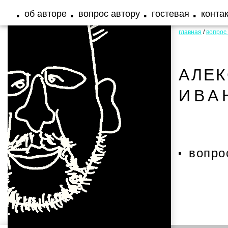
об авторе
вопрос автору
гостевая
конта
главная
/
вопрос
АЛЕ
ИВА
вопро