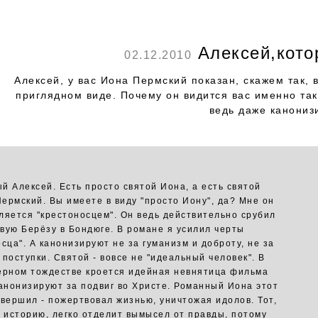
Алексей,кото
02.12.2010
Алексей, у вас Иона Пермский показан, скажем так, 
приглядном виде. Почему он видится вас именно так
ведь даже канониз
й Алексей. Есть просто святой Иона, а есть святой
ермский. Вы имеете в виду "просто Иону", да? Мне он
ляется "крестоносцем". Он ведь действительно срубил
вую Берёзу в Бондюге. В романе я усилил черты
сца". А канонизируют не за гуманизм и доброту, не за
 поступки. Святой - вовсе не "идеальный человек". В
ерном тождестве кроется идейная невнятица фильма
Канонизируют за подвиг во Христе. Романный Иона этот
овершил - пожертвовал жизнью, уничтожая идолов. Тот,
т историю, легко отделит вымысел от правды, потому