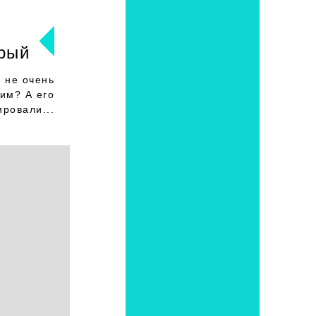
рый
в не очень
им? А его
ировали...