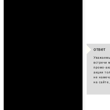
ответ
Уважаемы
встречи 
промо-ак
акции то
не намеч
на сайте,