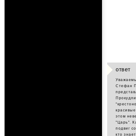
ответ
Уважаемы
Стефан П
представ
Прокудли
"крестоно
красивые
этом нев
"Царь". 
подвиг с
кто знае