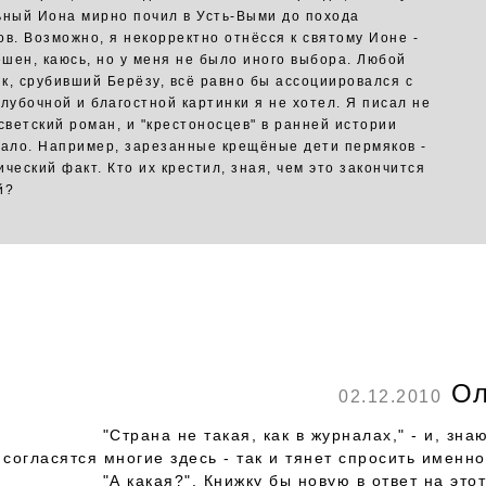
ьный Иона мирно почил в Усть-Выми до похода
ов. Возможно, я некорректно отнёсся к святому Ионе -
решен, каюсь, но у меня не было иного выбора. Любой
к, срубивший Берёзу, всё равно бы ассоциировался с
 лубочной и благостной картинки я не хотел. Я писал не
 светский роман, и "крестоносцев" в ранней истории
тало. Например, зарезанные крещёные дети пермяков -
ческий факт. Кто их крестил, зная, чем это закончится
й?
Ол
02.12.2010
"Страна не такая, как в журналах," - и, зна
согласятся многие здесь - так и тянет спросить именн
"А какая?". Книжку бы новую в ответ на этот