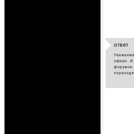
ответ
Уважаема
эфире. И
форумов:
переходя