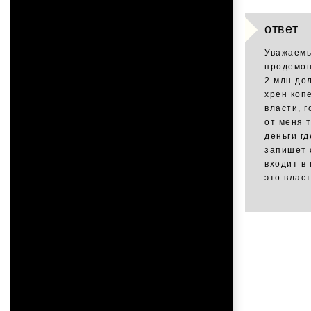
ответ
Уважаемы
продемон
2 млн до
хрен коп
власти, 
от меня 
деньги г
запишет с
входит в
это власт