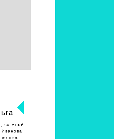
ьга
ю, со мной
о Иванова:
 вопрос...