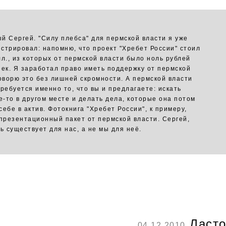
й Сергей. "Силу плебса" для пермской власти я уже
стрировал: напомню, что проект "Хребет России" стоил
лл., из которых от пермской власти было ноль рублей
еек. Я заработал право иметь поддержку от пермской
говорю это без лишней скромности. А пермской власти
требуется именно то, что вы и предлагаете: искать
де-то в другом месте и делать дела, которые она потом
ебе в актив. Фотокнига "Хребет России", к примеру,
 презентационный пакет от пермской власти. Сергей,
ь существует для нас, а не мы для неё.
Ласто
04.12.2010