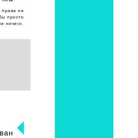
 права на
бы просто
ше ничего.
ван