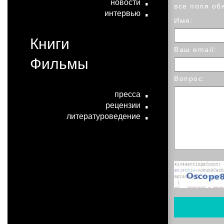
новости
все поля об
интервью
Имя:
Книги
Ваш email:
Фильмы
Вопрос:
пресса
рецензии
литературоведение