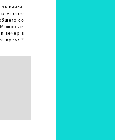
за книги!
ла многое
общего со
 Можно ли
й вечер в
ее время?