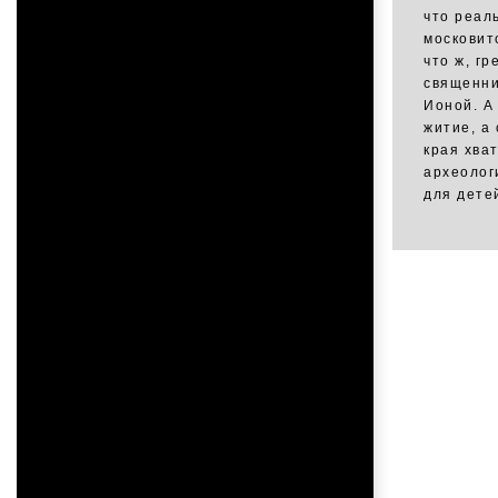
что реал
московит
что ж, г
священни
Ионой. А
житие, а
края хва
археологи
для дете