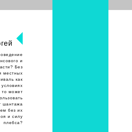
гей
роведение
нсового и
асти? Без
и местных
иваль как
 условиях
 то может
пользовать
т шантажа
ем без их
оя и силу
плебса?