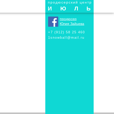
продюсерский центр
ИЮЛЬ
продюсер
Юлия Зайцева
+7 (912) 58 25 460
1snowball@mail.ru