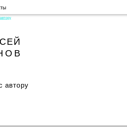
кты
 автору
КСЕЙ
НОВ
с автору