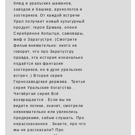
блюд и уральских шаманов,
заводов и башкир, археологов и
эзотериков. От каждой встречи
Урал получает новый культурный
продукт: героя Ермака, оленя
Серебряное Копытце, самовары,
миф о Заратустре. (Смотрите
фильм внимательно: никто не
говорит, что про Заратустру
правда, эта история изначально
подаётся как фантазия
эзотериков, но в духе уральских
встреч .) Вторая серия
Горнозаводская держава . Третья
серия Уральские богатства .
Четвёртая серия Всё
возвращается . Если вы не
видите логики, значит, смотрели
невнимательно или увлеклись
придирками, забыв слушать. Про
нерассказанное . Знаете, про что
мы не рассказали? Про