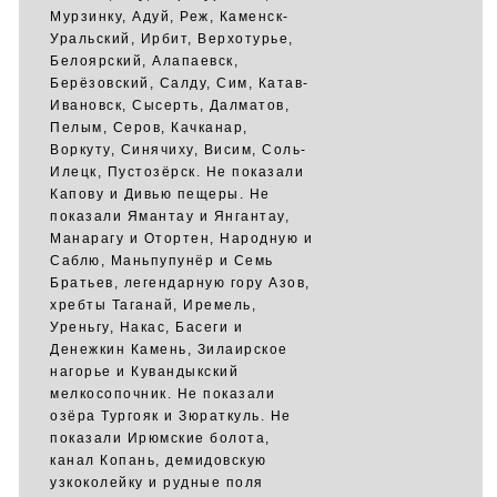
Мурзинку, Адуй, Реж, Каменск-
Уральский, Ирбит, Верхотурье,
Белоярский, Алапаевск,
Берёзовский, Салду, Сим, Катав-
Ивановск, Сысерть, Далматов,
Пелым, Серов, Качканар,
Воркуту, Синячиху, Висим, Соль-
Илецк, Пустозёрск. Не показали
Капову и Дивью пещеры. Не
показали Ямантау и Янгантау,
Манарагу и Отортен, Народную и
Саблю, Маньпупунёр и Семь
Братьев, легендарную гору Азов,
хребты Таганай, Иремель,
Уреньгу, Накас, Басеги и
Денежкин Камень, Зилаирское
нагорье и Кувандыкский
мелкосопочник. Не показали
озёра Тургояк и Зюраткуль. Не
показали Ирюмские болота,
канал Копань, демидовскую
узкоколейку и рудные поля