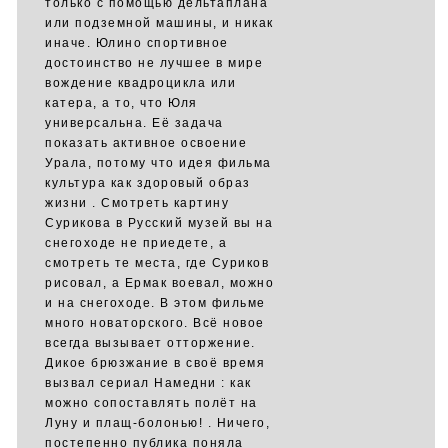
только с помощью дельтаплана
или подземной машины, и никак
иначе. Юлино спортивное
достоинство не лучшее в мире
вождение квадроцикла или
катера, а то, что Юля
универсальна. Её задача
показать активное освоение
Урала, потому что идея фильма
культура как здоровый образ
жизни . Смотреть картину
Сурикова в Русский музей вы на
снегоходе не приедете, а
смотреть те места, где Суриков
рисовал, а Ермак воевал, можно
и на снегоходе. В этом фильме
много новаторского. Всё новое
всегда вызывает отторжение.
Дикое брюзжание в своё время
вызвал сериал Намедни : как
можно сопоставлять полёт на
Луну и плащ-болонью! . Ничего,
постепенно публика поняла