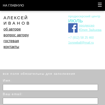
☰
НА ГЛАВНУЮ
продюсерский центр
АЛЕКСЕЙ
ИЮЛЬ
ИВАНОВ
продюсер
об авторе
Юлия Зайцева
вопрос автору
+7 (912) 58 25 460
гостевая
1snowball@mail.ru
контакты
все поля обязательны для заполнения
Имя:
Ваш email: