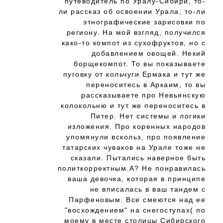
путеводитель по Уралу-Сибири, то-
ли рассказ об освоении Урала, то-ли
этнографические зарисовки по
региону. На мой взгляд, получился
како-то компот из сухофруктов, но с
добавлением овощей. Некий
борщекомпот. То вы показываете
пуговку от кольчуги Ермака и тут же
переноситесь в Аркаим, то вы
рассказываете про Невьянскую
колокольню и тут же переноситесь в
Питер. Нет системы и логики
изложения. Про коренных народов
упомянули вскольз, про появление
татарских чуваков на Урале тоже не
сказали. Пытались наверное быть
политкорректным.А? Не понравилась
ваша девочка, которая в принципе
не вписалась в ваш тандем с
Парфеновым. Все смеются над ее
"восхождением" на снегоступах( по
моему в месте столицы Сибирского