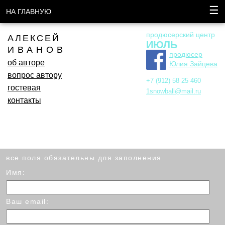
☰
НА ГЛАВНУЮ
продюсерский центр
АЛЕКСЕЙ
ИЮЛЬ
ИВАНОВ
продюсер
об авторе
Юлия Зайцева
вопрос автору
+7 (912) 58 25 460
гостевая
1snowball@mail.ru
контакты
все поля обязательны для заполнения
Имя:
Ваш email: