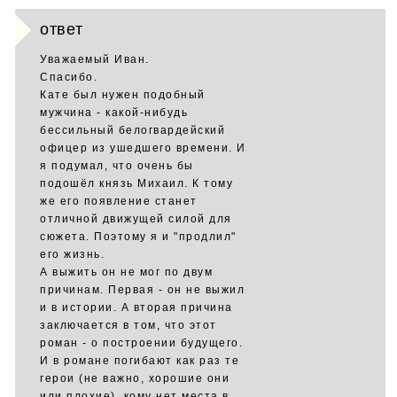
ответ
Уважаемый Иван.
Спасибо.
Кате был нужен подобный
мужчина - какой-нибудь
бессильный белогвардейский
офицер из ушедшего времени. И
я подумал, что очень бы
подошёл князь Михаил. К тому
же его появление станет
отличной движущей силой для
сюжета. Поэтому я и "продлил"
его жизнь.
А выжить он не мог по двум
причинам. Первая - он не выжил
и в истории. А вторая причина
заключается в том, что этот
роман - о построении будущего.
И в романе погибают как раз те
герои (не важно, хорошие они
или плохие), кому нет места в