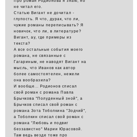
Про роман Родионова я знаю, но
не читал его.
Статью Вигант не дочитал -
глупость. Я что, дурак, что ли,
чужие романы переписывать? Я
новичок, что ли, в литературе?
Вигант, ау, где примеры из
текста?
А все остальные события моего
романа, не связанные с
Гагариным, не наводят Вигант на
мысль, что Иванов как автор
более самостоятелен, нежели
она вообразила?
И вообще... Родионов списал
свой роман с романа Павла
Брычкова "Полуденный зной", а
Брычков списал свой роман с
романа Зота Тоболкина "Зодчий",
а Тоболкин списал свой роман с
романа "Любовь и подвиг
беззавистно" Марии Юрасовой.
Там ведь везде тоже про