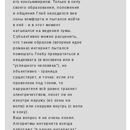
его консьюмеризм. Только в силу
своего образования, положения
и общения Глеб находился вне
зоны комфорта и пытался войти
в неё - и в этот момент
натыкался на видения чумы.
Субъективно можно расценить,
что таким образом (вопреки идее
романа) интернет пытался
помешать Глебу превратиться в
неадеквата (в москвича или в
"успешного человека"), но
объективно - граница
существует, и точка: если это
проволока под током, то
нарушителя всё равно трахнет
электричеством, лезет ли он
изнутри наружу (из зоны на
волю) или снаружи внутрь (с воли
в зону).
Ваш вопрос я не очень понял.
Алгоритмы интернета всегда
работают "в наших интересах",