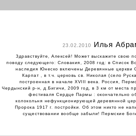
Илья Абра
23.02.2010
Здравствуйте, Алексей! Может выскажите свою п
поводу следующего: Словакия, 2008 год: в Список В
наследия Юнеско включены Деревянные церкви 
Карпат , в т.ч. церковь св. Николая (село Руск
построенная в начале XVIII века. Россия, Перм
Чердынский р-н, д.Бигичи, 2009 год, в 3 км от места 
фестиваля Сердце Пармы : окончательно о
колокольня нефункционирующей деревянной цер
Пророка 1917 г. постройки. Об этом никто не нап
существовании вообще забыли! Пермские Боги