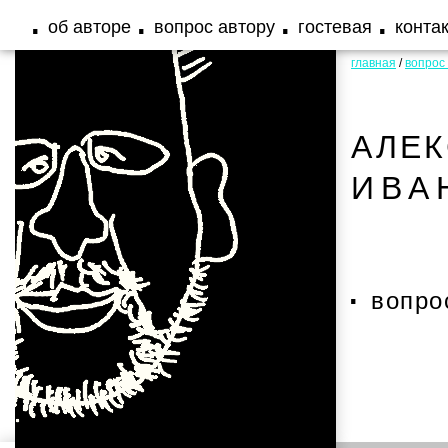
об авторе
вопрос автору
гостевая
конта
главная
/
вопрос
АЛЕ
ИВА
вопро