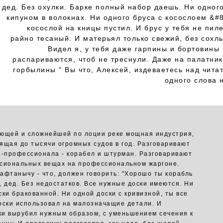
дед. Без охулки. Барке полный набор даешь. Ни одног
кипуном в волокнах. Ни одного бруса с косослоем &#
косослой на кницы пустил. И брус у тебя не пил
райно тесаный. И матерьял только свежий, без сохл
Видел я, у тебя даже гарпины и бортовины 
распариваются, чтоб не треснули. Даже на палатник
горбылины " Вы что, Алексей, издеваетесь над чита
одного слова 
ющей и сложнейшей по лоции реке мощная индустрия,
ящая до тысячи огромных судов в год. Разговаривают
р-профессионала - корабел и штурман. Разговаривают
сиональных вещах на профессиональном жаргоне.
афтанычу - что, должен говорить: "Хорошо ты корабль
, дед. Без недостатков. Все нужные доски имеются. Ни
ски бракованной. Ни одной доски с кривизной, ты все
оски использовал на малозначащие детали. И
и вырубил нужным образом, с уменьшением сечения к