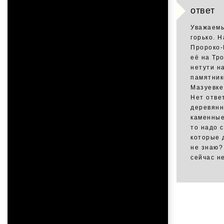
ответ
Уважаемы
горько. 
Пророко-
её на Тр
нетути н
памятник
Мазуевке 
Нет отве
деревянн
каменные
то надо 
которые 
не знаю?
сейчас не