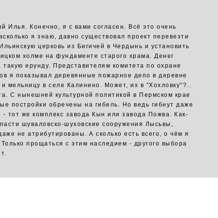
й Илья. Конечно, я с вами согласен. Всё это очень
Насколько я знаю, давно существовал проект перевезти
Ильинскую церковь из Бигичей в Чердынь и установить
оицком холме на фундаменте старого храма. Денег
а такую ерунду. Представителям комитета по охране
ов я показывал деревянные пожарное депо в деревне
и мельницу в селе Калинино. Может, их в "Хохловку"?..
та. С нынешней культурной политикой в Пермском крае
ые постройки обречены на гибель. Но ведь гибнут даже
 - тот же комплекс завода Кын или завода Пожва. Как-
спасти шуваловско-шуховские сооружения Лысьвы,
даже не атрибутированы. А сколько есть всего, о чём я
 Только прощаться с этим наследием - другого выбора
т.