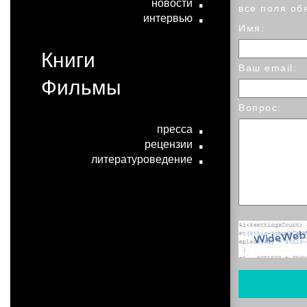
новости
все поля об
интервью
Имя:
Книги
Ваш email:
Фильмы
Вопрос:
пресса
рецензии
литературоведение