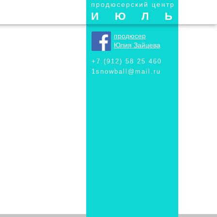
продюсерский центр
ИЮЛЬ
продюсер
Юлия Зайцева
+7 (912) 58 25 460
1snowball@mail.ru