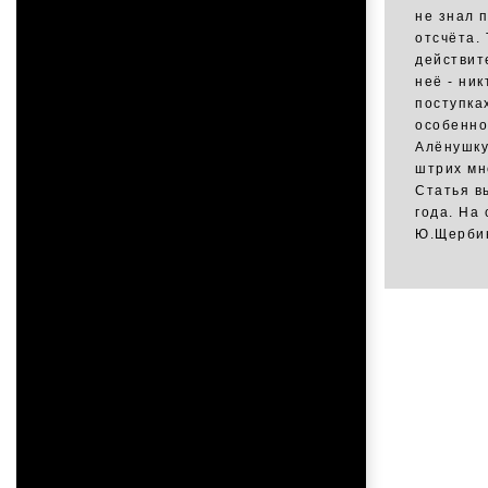
не знал п
отсчёта.
действит
неё - ник
поступка
особенно
Алёнушку
штрих мн
Статья в
года. На
Ю.Щербин