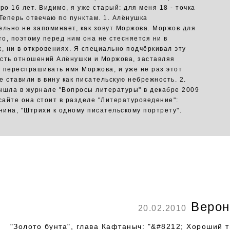
ро 16 лет. Видимо, я уже старый: для меня 18 - точка
 Теперь отвечаю по пунктам. 1. Алёнушка
ельно не запоминает, как зовут Моржова. Моржов для
то, поэтому перед ним она не стесняется ни в
х, ни в откровениях. Я специально подчёркивал эту
сть отношений Алёнушки и Моржова, заставляя
 переспрашивать имя Моржова, и уже не раз этот
е ставили в вину как писательскую небрежность. 2.
ышла в журнале "Вопросы литературы" в декабре 2009
 сайте она стоит в разделе "Литературоведение":
ина, "Штрихи к одному писательскому портрету".
Верон
20.02.2010
"Золото бунта", глава Кафтаныч: "&#8212; Хороший т