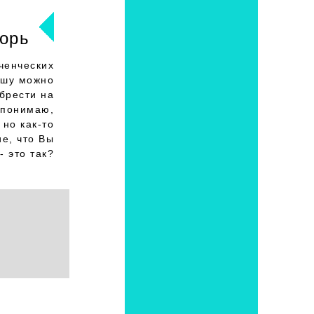
орь
ченческих
ушу можно
брести на
Я понимаю,
 но как-то
е, что Вы
- это так?