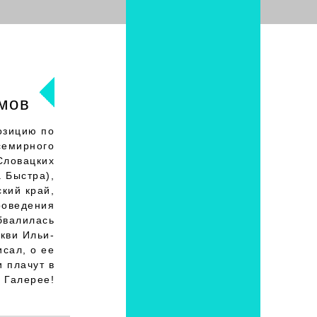
мов
озицию по
семирного
Словацких
а Быстра),
ский край,
проведения
бвалилась
кви Ильи-
исал, о ее
 плачут в
Галерее!