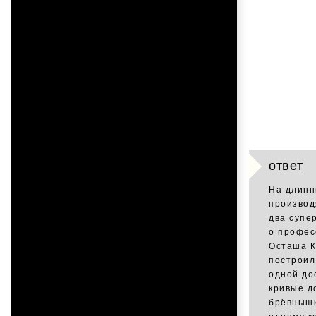
ответ
На длинн
производ
два супе
о профес
Осташа К
построил
одной до
кривые д
брёвнышк