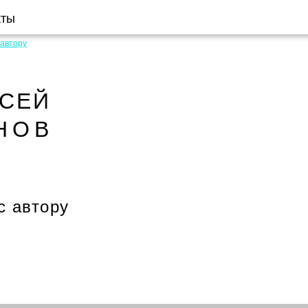
кты
 автору
КСЕЙ
НОВ
с автору