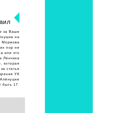
аил
е за Ваше
лёнушка на
 у Моржова
сих пор не
ла или это
м Лёнчика
ю, которая
 за статья
 зрения УК
 Алёнушке
 быть 17.