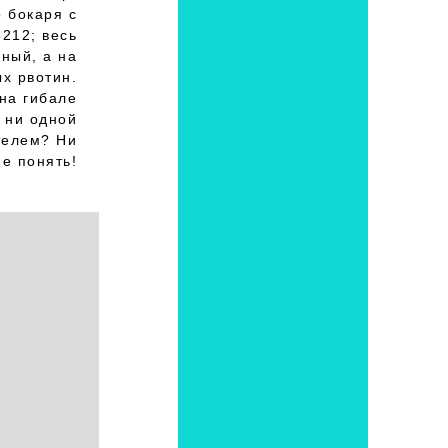
о бокаря с
8212; весь
еный, а на
ых рвотин.
на гибале
 ни одной
телем? Ни
не понять!