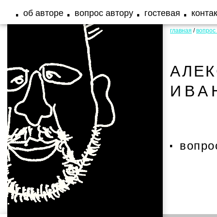
об авторе
вопрос автору
гостевая
конта
главная
/
вопрос
АЛЕ
ИВА
вопро