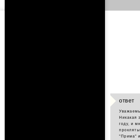
ответ
Уважаемы
Никакая 
году, и м
прокляты
"Прима" и