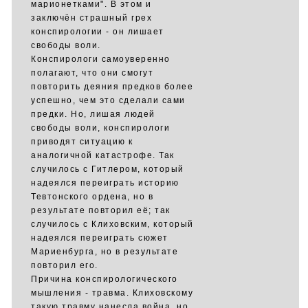
марионетками". В этом и
заключён страшный грех
конспирологии - он лишает
свободы воли.
Конспирологи самоуверенно
полагают, что они смогут
повторить деяния предков более
успешно, чем это сделали сами
предки. Но, лишая людей
свободы воли, конспирологи
приводят ситуацию к
аналогичной катастрофе. Так
случилось с Гитлером, который
надеялся переиграть историю
Тевтонского ордена, но в
результате повторил её; так
случилось с Клиховским, который
надеялся переиграть сюжет
Мариенбурга, но в результате
повторил его.
Причина конспирологического
мышления - травма. Клиховскому
такую травму нанесла война, но