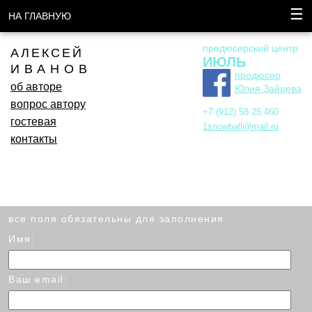
☰
НА ГЛАВНУЮ
продюсерский центр
АЛЕКСЕЙ
ИЮЛЬ
ИВАНОВ
продюсер
об авторе
Юлия Зайцева
вопрос автору
+7 (912) 58 25 460
гостевая
1snowball@mail.ru
контакты
все поля обязательны для заполнения
Имя:
Ваш email: