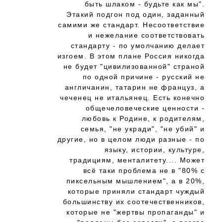
быть шлаком - будьте как мы".
Этакий подгон под один, заданный
самими же стандарт. Несоответствие
и нежелание соответствовать
стандарту - по умолчанию делает
изгоем. В этом плане Россия никогда
не будет "цивилизованной" страной
по одной причине - русский не
англичанин, татарин не француз, а
чеченец не итальянец. Есть конечно
общечеловеческие ценности -
любовь к Родине, к родителям,
семья, "не укради", "не убий" и
другие, но в целом люди разные - по
языку, истории, культуре,
традициям, менталитету.... Может
всё таки проблема не в "80% с
пиксельным мышлением", а в 20%,
которые приняли стандарт чуждый
большинству их соотечественников,
которые не "жертвы пропаганды" и