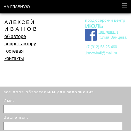
☰
НА ГЛАВНУЮ
продюсерский центр
АЛЕКСЕЙ
ИЮЛЬ
ИВАНОВ
продюсер
об авторе
Юлия Зайцева
вопрос автору
+7 (912) 58 25 460
гостевая
1snowball@mail.ru
контакты
все поля обязательны для заполнения
Имя:
Ваш email: