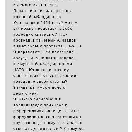
и демагогия. Поясню.
Писал ли я письма протеста
против бомбардировок
Югославии в 1999 году? Нет. А
как можно представить себе
подобную ситуацию? Гид-
проводник из Перми А.Иванов
пишет письмо протеста... э-э... в
"Спортлото"? Эта претензия -
абсурд. И если автор вопроса
возмущён бомбардировками
НАТО в Югославии, почему
сейчас приветствует такое же
поведение своей страны?
Значит, мы имеем дело с
демагогией.
"С какого перепугу" я в
Калининграде призывал к
референдуму? Вообще-то такая
формулировка вопроса означает
неуважение, почему же я должен
отвечать уважительно? К тому же