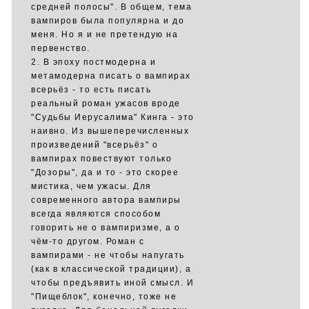
средней полосы". В общем, тема
вампиров была популярна и до
меня. Но я и не претендую на
первенство.
2. В эпоху постмодерна и
метамодерна писать о вампирах
всерьёз - то есть писать
реальный роман ужасов вроде
"Судьбы Иерусалима" Кинга - это
наивно. Из вышеперечисленных
произведений "всерьёз" о
вампирах повествуют только
"Дозоры", да и то - это скорее
мистика, чем ужасы. Для
современного автора вампиры
всегда являются способом
говорить не о вампиризме, а о
чём-то другом. Роман с
вампирами - не чтобы напугать
(как в классической традиции), а
чтобы предъявить иной смысл. И
"Пищеблок", конечно, тоже не