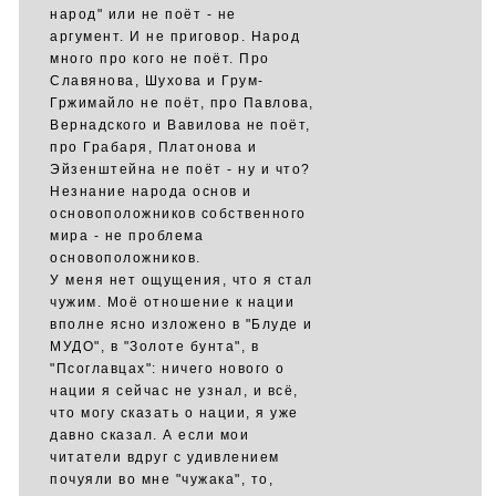
народ" или не поёт - не
аргумент. И не приговор. Народ
много про кого не поёт. Про
Славянова, Шухова и Грум-
Гржимайло не поёт, про Павлова,
Вернадского и Вавилова не поёт,
про Грабаря, Платонова и
Эйзенштейна не поёт - ну и что?
Незнание народа основ и
основоположников собственного
мира - не проблема
основоположников.
У меня нет ощущения, что я стал
чужим. Моё отношение к нации
вполне ясно изложено в "Блуде и
МУДО", в "Золоте бунта", в
"Псоглавцах": ничего нового о
нации я сейчас не узнал, и всё,
что могу сказать о нации, я уже
давно сказал. А если мои
читатели вдруг с удивлением
почуяли во мне "чужака", то,