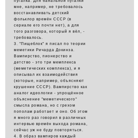
пугалка. Для банальной пугалки
мне, например, не требовалось
восстанавливать детский
фольклор времён СССР (в
сериале его почти нет), а для
того разговора, который я вёл, -
требовалось.
3. "Пищеблок" я писал по теории
меметики Ричарда Докинза.
Вампирство, пионерство и
детство - это три мемплекса
(меметических комплекса), и я
описывал их взаимодействия
(которые, например, объясняют
крушение СССР). Вампирство как
аналог идеологии - упрощённое
объяснение "меметического"
смысла романа, но с грехом
пополам работает и оно. Об этом
я много раз говорил в различных
интервью времён выхода романа,
сейчас уж не буду повторяться.
4. В образ вампиров каждый