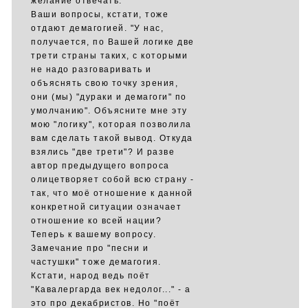
желание отвечать.
Ваши вопросы, кстати, тоже
отдают демагогией. "У нас,
получается, по Вашей логике две
трети страны таких, с которыми
не надо разговаривать и
объяснять свою точку зрения,
они (мы) "дураки и демагоги" по
умолчанию". Объясните мне эту
мою "логику", которая позволила
вам сделать такой вывод. Откуда
взялись "две трети"? И разве
автор предыдущего вопроса
олицетворяет собой всю страну -
так, что моё отношение к данной
конкретной ситуации означает
отношение ко всей нации?
Теперь к вашему вопросу.
Замечание про "песни и
частушки" тоже демагогия.
Кстати, народ ведь поёт
"Кавалергарда век недолог..." - а
это про декабристов. Но "поёт