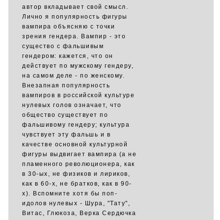
автор вкладывает свой смысл.
Лично я популярность фигуры
вампира объясняю с точки
зрения гендера. Вампир - это
существо с фальшивым
гендером: кажется, что он
действует по мужскому гендеру,
на самом деле - по женскому.
Внезапная популярность
вампиров в российской культуре
нулевых голов означает, что
общество существует по
фальшивому гендеру; культура
чувствует эту фальшь и в
качестве основной культурной
фигуры выдвигает вампира (а не
пламенного революционера, как
в 30-ых, не физиков и лириков,
как в 60-х, не братков, как в 90-
х). Вспомните хотя бы поп-
идолов нулевых - Шура, "Тату",
Витас, Глюкоза, Верка Сердючка