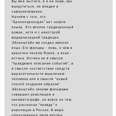
Вы мне льстите, и я не знаю, как
выкрутиться, не впадая в
самоуничижение.
Начнём с того, что
"Бронепароходах" нет нового
языка. Это вполне традиционный
роман, хотя и с некоторой
модернизацией традиции.
Эйзенштейн же создал именно
язык. Его фильмы - ложь, о чём и
красочно писала Яхина, а язык -
истина. Истина не в смысле
"правдивое описание событий", а
в смысле соответствия средств
выразительности мышлению
человека или в смысле "новый
способ создания образов".
Эйзенштейн своими фильмами
совершил революцию в
кинематографе, но вовсе не тем,
что рассказал "правду" о
революции в России. В мире
образованные люди вполне