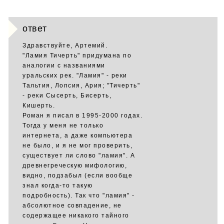
ответ
Здравствуйте, Артемий.
"Ламия Тичерть" придумана по
аналогии с названиями
уральских рек. "Ламия" - реки
Тальтия, Лопсия, Ария; "Тичерть"
- реки Сысерть, Бисерть,
Кишерть.
Роман я писал в 1995-2000 годах.
Тогда у меня не только
интернета, а даже компьютера
не было, и я не мог проверить,
существует ли слово "ламия". А
древнегреческую мифологию,
видно, подзабыл (если вообще
знал когда-то такую
подробность). Так что "ламия" -
абсолютное совпадение, не
содержащее никакого тайного