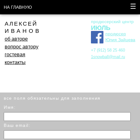
☰
НА ГЛАВНУЮ
продюсерский центр
АЛЕКСЕЙ
ИЮЛЬ
ИВАНОВ
продюсер
об авторе
Юлия Зайцева
вопрос автору
+7 (912) 58 25 460
гостевая
1snowball@mail.ru
контакты
все поля обязательны для заполнения
Имя:
Ваш email: