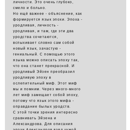
личности. Это очень глубоко,
смело и больно.
Но ещё важнее - объяснение, как
формируется язык эпохи. Эпоха -
уродливая, личность -
уродливая, и там, где эти два
уродства сочетаются,
вспыхивает словно сам собой
новый язык, зачастую -
гениальный. С помощью этого
языка можно описать эпоху так,
что она станет прекрасной. И
уродливый Эйзен преобразил
уродливую эпоху в
ослепительный миф. Этот миф
мы и помним. Через много-много
лет миф замещает собой эпоху,
потому что язык этого мифа -
оправдание былых уродств.
С этой точки зрения интересно
сравнивать Эйзена и
Александрова. Для описания
эпохи Александров взял чужой