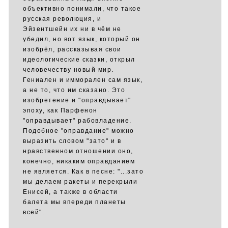
объективно понимали, что такое
русская революция, и
Эйзентшейн их ни в чём не
убедил, но вот язык, который он
изобрёл, рассказывая свои
идеологические сказки, открыл
человечеству новый мир.
Гениален и имморален сам язык,
а не то, что им сказано. Это
изобретение и "оправдывает"
эпоху, как Парфенон
"оправдывает" рабовладение.
Подобное "оправдание" можно
выразить словом "зато" и в
нравственном отношении оно,
конечно, никаким оправданием
не является. Как в песне: "...зато
мы делаем ракеты и перекрыли
Енисей, а также в области
балета мы впереди планеты
всей".