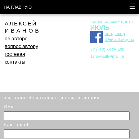
☰
НА ГЛАВНУЮ
продюсерский центр
АЛЕКСЕЙ
ИЮЛЬ
ИВАНОВ
продюсер
об авторе
Юлия Зайцева
вопрос автору
+7 (912) 58 25 460
гостевая
1snowball@mail.ru
контакты
все поля обязательны для заполнения
Имя:
Ваш email: