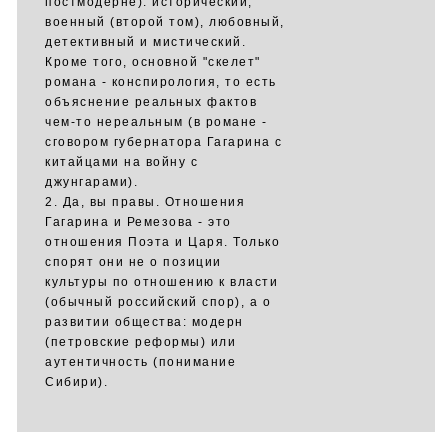
постмодерне): исторический,
военный (второй том), любовный,
детективный и мистический.
Кроме того, основной "скелет"
романа - конспирология, то есть
объяснение реальных фактов
чем-то нереальным (в романе -
сговором губернатора Гагарина с
китайцами на войну с
джунгарами).
2. Да, вы правы. Отношения
Гагарина и Ремезова - это
отношения Поэта и Царя. Только
спорят они не о позиции
культуры по отношению к власти
(обычный российский спор), а о
развитии общества: модерн
(петровские реформы) или
аутентичность (понимание
Сибири).