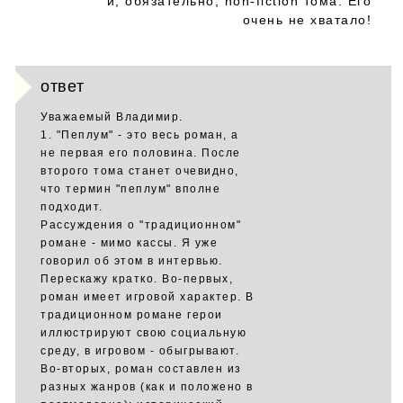
и, обязательно, non-fiction тома. Его
очень не хватало!
ответ
Уважаемый Владимир.
1. "Пеплум" - это весь роман, а
не первая его половина. После
второго тома станет очевидно,
что термин "пеплум" вполне
подходит.
Рассуждения о "традиционном"
романе - мимо кассы. Я уже
говорил об этом в интервью.
Перескажу кратко. Во-первых,
роман имеет игровой характер. В
традиционном романе герои
иллюстрируют свою социальную
среду, в игровом - обыгрывают.
Во-вторых, роман составлен из
разных жанров (как и положено в