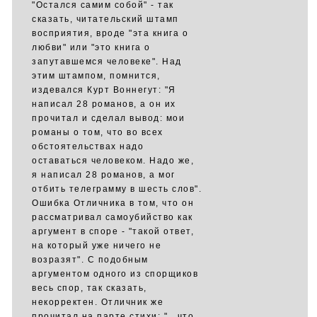
"Остался самим собой" - так
сказать, читательский штамп
восприятия, вроде "эта книга о
любви" или "это книга о
запутавшемся человеке". Над
этим штампом, помнится,
издевался Курт Воннегут: "Я
написал 28 романов, а он их
прочитал и сделал вывод: мои
романы о том, что во всех
обстоятельствах надо
оставаться человеком. Надо же,
я написал 28 романов, а мог
отбить телеграмму в шесть слов".
Ошибка Отличника в том, что он
рассматривал самоубийство как
аргумент в споре - "такой ответ,
на который уже ничего не
возразят". С подобным
аргументом одного из спорщиков
весь спор, так сказать,
некорректен. Отличник же
прочитал на парте стихи: "...что