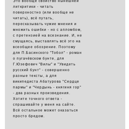
Это вообще свойство нынешней
литкритики - читать
поверхностно (или вообще не
читать), всё путать,
пересказывать чужие мнения и
множить ошибки - но с апломбом,
с претензией на всезнание. И, не
смущаясь, выставлять всё это на
всеобщее обозрение. Поэтому
для П.Басинского "Тобол" - роман
о пугачёвском бунте, для
Г.Юзефович "Вилы" и "Увидеть
русский бунт" - совершенно
разные тексты, а для
википедиста Абатурова "Сердце
пармы" и "Чердынь - княгиня гор"
- два разных произведения.
Хотите точного ответа -
спрашивайте у меня на сайте.
Всё остальное может оказаться
просто бредом.