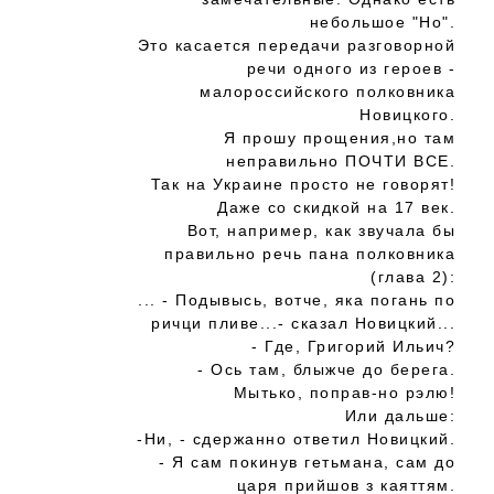
небольшое "Но".
Это касается передачи разговорной
речи одного из героев -
малороссийского полковника
Новицкого.
Я прошу прощения,но там
неправильно ПОЧТИ ВСЕ.
Так на Украине просто не говорят!
Даже со скидкой на 17 век.
Вот, например, как звучала бы
правильно речь пана полковника
(глава 2):
... - Подывысь, вотче, яка погань по
ричци пливе...- сказал Новицкий...
- Где, Григорий Ильич?
- Ось там, блыжче до берега.
Мытько, поправ-но рэлю!
Или дальше:
-Ни, - сдержанно ответил Новицкий.
- Я сам покинув гетьмана, сам до
царя прийшов з каяттям.