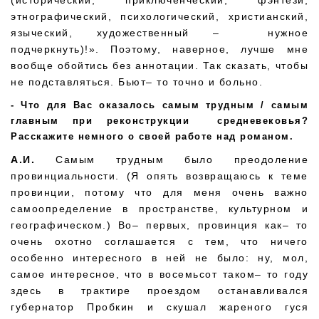
(исторический, приключенческий, фэнтези,
этнографический, психологический, христианский,
языческий, художественный – нужное
подчеркнуть)!». Поэтому, наверное, лучше мне
вообще обойтись без аннотации. Так сказать, чтобы
не подставляться. Бьют– то точно и больно.
Что для Вас оказалось самым трудным / самым
главным при реконструкции средневековья?
Расскажите немного о своей работе над романом.
А.И.
Самым трудным было преодоление
провинциальности. (Я опять возвращаюсь к теме
провинции, потому что для меня очень важно
самоопределение в пространстве, культурном и
географическом.) Во– первых, провинция как– то
очень охотно соглашается с тем, что ничего
особенно интересного в ней не было: ну, мол,
самое интересное, что в восемьсот таком– то году
здесь в трактире проездом останавливался
губернатор Пробкин и скушал жареного гуся