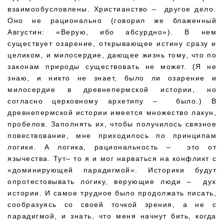
взаимообусловлены. Христианство – другое дело.
Оно не рационально (говорил же блаженный
Августин: «Верую, ибо абсурдно»). В нем
существует озарение, открывающее истину сразу и
целиком, и милосердие, дающее жизнь тому, что по
законам природы существовать не может. (Я не
знаю, и никто не знает, было ли озарение и
милосердие в древнепермской истории, но
согласно церковному архетипу – было.) В
древнепермской истории имеется множество лакун,
пробелов. Заполнять их, чтобы получилось связное
повествование, мне приходилось по принципам
логики. А логика, рациональность – это от
язычества. Тут– то я и мог нарваться на конфликт с
«доминирующей парадигмой». Историки будут
опротестовывать логику, верующие люди – дух
истории. И самое трудное было продолжать писать,
сообразуясь со своей точкой зрения, а не с
парадигмой, и знать, что меня начнут бить, когда