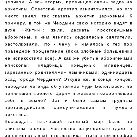
целиком. А во– вторых, провинция очень падка на
архетипы. Советский архетип изничтожился, но его
место занял, так сказать, архетип церковный. К
примеру, в той же Чердыни свою историю видят в
духе «Житий»: жили, дескать, простодушные
аборигены, к ним явились седовласые святители,
растолковали, что к чему, и началось с тех пор
праведное процветание (пока злобные большевики
не испакостили всё). А как же убитые аборигенами
епископы; кладбища крещеных младенцев,
зарезанных родителями– язычниками; одиннадцать
осад города Чердыни? Откуда же, в конце концов,
народная легенда об упрямой Чуди Белоглазой, не
принявшей «Белого Царя» и живьем похоронившей
себя в земле? Вот и было самым трудным
противодействие самоуничижения и чуждого
архетипа.
Воссоздать языческий таежный мир было не
слишком сложно. Язычество рационально (даже в
иррациональном); его эстетика, этика и философия