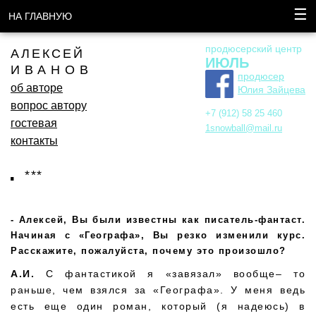
☰
НА ГЛАВНУЮ
продюсерский центр
АЛЕКСЕЙ
ИЮЛЬ
ИВАНОВ
продюсер
об авторе
Юлия Зайцева
вопрос автору
+7 (912) 58 25 460
гостевая
1snowball@mail.ru
контакты
***
Алексей, Вы были известны как писатель-фантаст.
Начиная с «Географа», Вы резко изменили курс.
Расскажите, пожалуйста, почему это произошло?
А.И.
С фантастикой я «завязал» вообще– то
раньше, чем взялся за «Географа». У меня ведь
есть еще один роман, который (я надеюсь) в