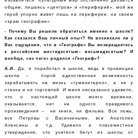
избавляться. Культурный мир постепенно делается
общим, лишаясь «центров» и «периферий»; мой же
герой упорно живет лишь на периферии, на своем
«краю географии».
Почему Вы решили обратиться именно к школе?
Как сказался Ваш личный опыт? Не возникало ли у
Вас ощущения, что в «Географе» Вы возвращаетесь
к российским шестидесятым– восьмидесятым? И
вообще, «из чего» родился «Географ»?
А.И.
Да, я поработал в школе, ведь в провинции
школа – порой единственная возможность
зарабатывать на жизнь «гуманитарно», а не у
станка и не торговлей. И меня несказанно удивило,
что о настоящей школе моего времени,
оказывается, нет ни одного правдивого
произведения – ни книги, ни фильма. Все ложь,
все Петровы с Васечкиными, все Анатолии
Алексины и т.д. Удивило и повсеместное
утверждение, что учителя бегут из школы от