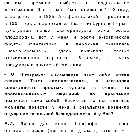
скором времени выйдет в издательстве
«Пальмира». Этот роман был написан в 1993 году,
«Географ» – в 1995. А с фантастикой я простился
в 1991, когда переехал из Екатеринбурга в Пермь.
Культурная почва Екатеринбурга была более
плодородна, вот у меня и росли экзотические
фрукты фантастики. А пермская оказалась
«нечернозёмной», здесь выживала только
отечественная картошка. Впрочем, я могу
придумать и другие объяснения.
О «Географе» спрашивать что– либо очень
сложно. Текст самодостаточен, и некоторая
совокупность простых, однако не очень– то
проговариваемых ощущений по прочтении
возникает сама собой. Несмотря на все светлые
моменты повести, у меня в результате возникло
ощущение тотальной безнадежности. А у Вас?
А.И.
Лично для меня «Географ» – вещь
оптимистическая (правда, «…драма», зато не «…