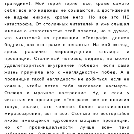
трагедия»). Мой герой теряет все, кроме самого
себя; все его надежды не сбываются, а достижения
не видны никому, кроме него. Но все это НЕ
катастрофа. От столичных читателей я уже слышал
мнение о «тягостности» этой повести, но я думал,
что читателей из провинции «Географ» должен
бодрить, как сто грамм в ненастье. На мой взгляд,
здесь различие мироощущения столицы и
провинции. Столичный человек, видимо, не может
удовлетвориться внутренней победой, если сама
жизнь приучила его к «наглядности» побед. А в
провинции такой наглядности не добиться, если не
хочешь, чтобы потом тебя заклевали насмерть.
Отсюда и мрачное настроение. Ну, а если у
читателя из провинции «Географ» все же понизил
тонус, значит, это человек более «столичного»
мировоззрения, вот и все. Сколько не восторгайся
якобы имеющейся «духовной мощью» провинции,
но от провинциальности лучше все– таки