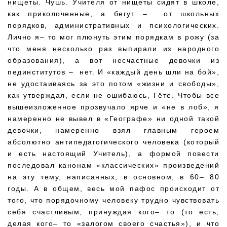
нищеты. Чушь. Учителя от нищеты сидят в школе,
как приколоченные, а бегут – от школьных
порядков, административных и психологических.
Лично я– то мог плюнуть этим порядкам в рожу (за
что меня несколько раз выпирали из народного
образования), а вот несчастные девочки из
пединститутов – нет. И «каждый день шли на бой»,
не удостаиваясь за это потом «жизни и свободы»,
как утверждал, если не ошибаюсь, Гёте. Чтобы все
вышеизложенное прозвучало ярче и «не в лоб», я
намеренно не вывел в «Географе» ни одной такой
девочки, намеренно взял главным героем
абсолютно антипедагогического человека (который
и есть настоящий Учитель), а формой повести
последовал канонам «классических» произведений
на эту тему, написанных, в основном, в 60– 80
годы. А в общем, весь мой пафос происходит от
того, что порядочному человеку трудно чувствовать
себя счастливым, принуждая кого– то (то есть,
делая кого– то «залогом своего счастья»), и что