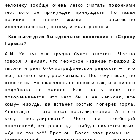
человеку вообще очень легко считать подонками
тех, кого он принужден принуждать. Но такая
позиция в нашей жизни – абсолютно
идеалистическая, потому и мало радости.
Как выглядела бы идеальная аннотация к «Сердцу
Пармы»?
А.И.
Ух, тут мне трудно будет ответить. Честно
говоря, я думал, что пермское издание тиражом 2
тысячи и ранг библиографической редкости – это
все, на что я могу рассчитывать. Поэтому писал, не
стесняясь. Но оказалось не совсем так, и я ничего
подобного не ожидал. Как– то у меня так
поворачивается, что чего бы я не написал, все
кому– нибудь, да встанет костью поперек горла.
Аннотация – это некое постулирование. А что я
могу постулировать? Чего ни пообещай
аннотацией, все равно где– нибудь начнется крик:
«Да не так всё! Врет он! Вовсе этот роман не…