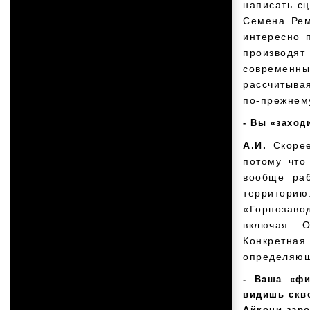
написать сц
Семена Рем
интересно 
производят
современн
рассчитыва
по-прежнему
Вы «заход
А.И.
Скоре
потому что
вообще ра
территори
«Горнозаво
включая О
Конкретна
определяющи
Ваша «фи
видишь скво
Айкони зар