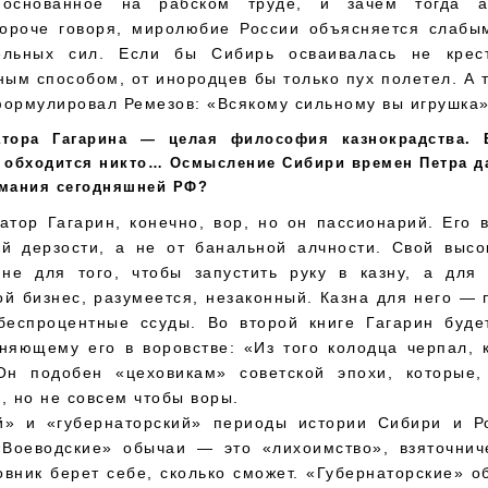
, основанное на рабском труде, и зачем тогда а
ороче говоря, миролюбие России объясняется слабы
ельных сил. Если бы Сибирь осваивалась не крес
м способом, от инородцев бы только пух полетел. А 
формулировал Ремезов: «Всякому сильному вы игрушка»
атора Гагарина — целая философия казнокрадства. 
 обходится никто… Осмысление Сибири времен Петра д
имания сегодняшней РФ?
атор Гагарин, конечно, вор, но он пассионарий. Его 
ой дерзости, а не от банальной алчности. Свой высо
 не для того, чтобы запустить руку в казну, а для 
ой бизнес, разумеется, незаконный. Казна для него — 
еспроцентные ссуды. Во второй книге Гагарин буде
иняющему его в воровстве: «Из того колодца черпал, 
Он подобен «цеховикам» советской эпохи, которые,
, но не совсем чтобы воры.
й» и «губернаторский» периоды истории Сибири и Р
«Воеводские» обычаи — это «лихоимство», взяточниче
вник берет себе, сколько сможет. «Губернаторские» 