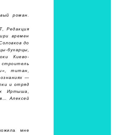
вый роман.
Т, Редакция
ири времен
Соловков до
цы-бухарцы,
оки Киево-
 строитель
и», титан,
познаниях —
тки и отряд
ах Иртыша,
ов… Алексей
ложила мне