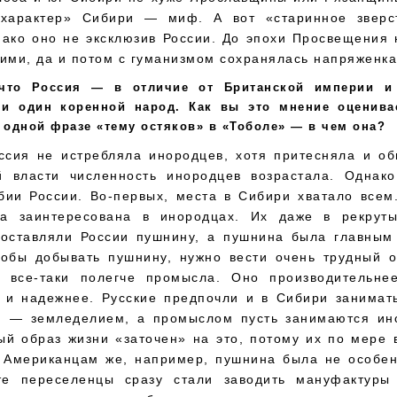
 характер» Сибири — миф. А вот «старинное зверс
нако оно не эксклюзив России. До эпохи Просвещения 
ими, да и потом с гуманизмом сохранялась напряженка
 что Россия — в отличие от Британской империи 
ни один коренной народ. Как вы это мнение оценива
 одной фразе «тему остяков» в «Тоболе» — в чем она?
ссия не истребляла инородцев, хотя притесняла и об
й власти численность инородцев возрастала. Однак
бии России. Во-первых, места в Сибири хватало всем.
а заинтересована в инородцах. Их даже в рекрут
оставляли России пушнину, а пушнина была главным
тобы добывать пушнину, нужно вести очень трудный о
 все-таки полегче промысла. Оно производительне
 и надежнее. Русские предпочли и в Сибири занимать
, — земледелием, а промыслом пусть занимаются ин
ый образ жизни «заточен» на это, потому их по мере 
. Американцам же, например, пушнина была не особен
е переселенцы сразу стали заводить мануфактуры