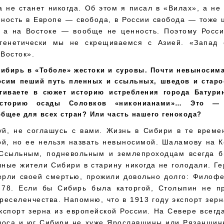
 не станет никогда. Об этом я писал в «Вилах», а не
ность в Европе — свобода, в России свобода — тоже 
, а на Востоке — вообще не ценность. Поэтому Росс
генетически мы не скрещиваемся с Азией. «Запад 
 Восток».
Сибирь в «Тоболе» жестоки и суровы. Почти невыносим
осим пеший путь пленных и ссыльных, шведов и старо
гиваете в сюжет историю истребления города Батури
сторию осады Соловков «никонианами»… Это — 
общее для всех стран? Или часть нашего генокода?
й, не соглашусь с вами. Жизнь в Сибири в те времен
ой, но ее нельзя назвать невыносимой. Шаламову на 
 Ссыльным, подневольным и землепроходцам всегда б
ные жители Сибири в старину никогда не голодали. Г
ерли своей смертью, прожили довольно долго: Филофе
78. Если бы Сибирь была каторгой, Столыпин не п
реселенчества. Напомню, что в 1913 году экспорт зер
спорт зерна из европейской России. На Севере всегд
лоса и юг Сибири не хуже Ярославщины или Рязанщин