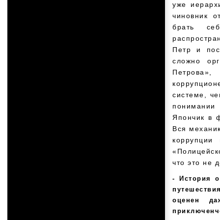
уже иерарх
чиновник о
брать себ
распростра
Петр и пос
сложно орг
Петрова»,
коррупцион
системе, че
понимании 
Япончик в 
Вся механик
коррупции
«Полицейско
что это не
История о
путешестви
оценен д
приключенч