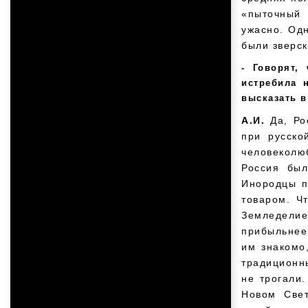
«пыточный
ужасно. Од
были зверск
Говорят,
истребила 
высказать в
А.И.
Да, Ро
при русско
человеколю
Россия был
Инородцы п
товаром. Ч
Земледелие
прибыльнее
им знакомо
традиционн
не трогали
Новом Свет