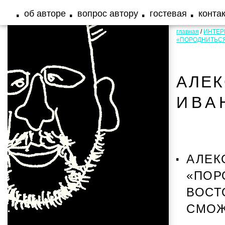
об авторе
вопрос автору
гостевая
конта
главная
/
ИНТЕ
«ПОРОДНИТЬСЯ
АЛЕ
ИВА
АЛЕК
«ПОР
ВОСТ
СМО