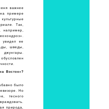
меня важнее
 на примере
культурные
риале. Так,
, например,
еохондроз».
у увидел ее
ады, шведы,
и джунгары.
 обусловлен
чности.
на Восток»?
забавно было
левизоре. Но
е, тесного
 враждовать.
ая природа,