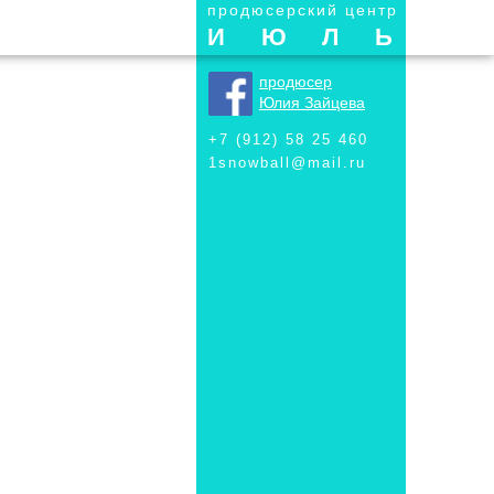
продюсерский центр
ИЮЛЬ
продюсер
Юлия Зайцева
+7 (912) 58 25 460
1snowball@mail.ru