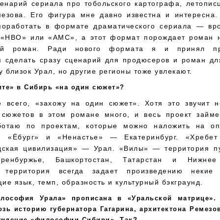
енарий сериала про тобольского картографа, летопис
езова. Его фигура мне давно известна и интересна
поработать в формате драматического сериала — вро
 «HBO» или «AMC», а этот формат порождает роман н
ый роман. Ради нового формата я и принял пр
я сделать сразу сценарий для продюсеров и роман дл
 близок Урал, но другие регионы тоже увлекают.
ите» в Сибирь «на один сюжет»?
е всего, «захожу на один сюжет». Хотя это звучит н
 сюжетов в этом романе много, и весь проект займе
ботаю по проектам, которые можно наложить на оп
ю. «Ёбург» и «Ненастье» — Екатеринбург. «Хребет
дская цивилизация» — Урал. «Вилы» — территория п
ренбуржье, Башкортостан, Татарстан и Нижнее
я территория всегда задает произведению некие 
е язык, темп, образность и культурный бэкграунд.
лософия Урала» прописана в «Уральской матрице».
зь историю губернатора Гагарина, архитектона Ремезо
ождение «философии Сибири». Так?