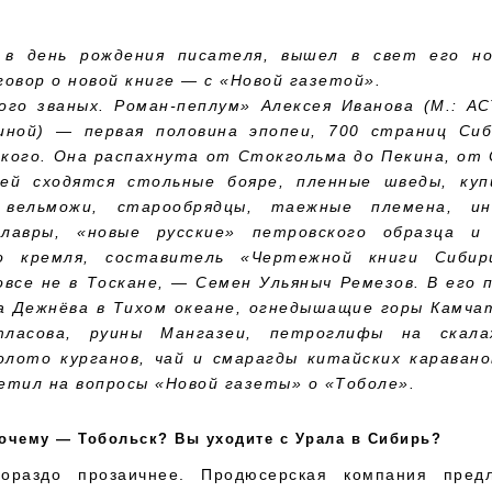
, в день рождения писателя, вышел в свет его но
говор о новой книге — с «Новой газетой».
ого званых. Роман-пеплум» Алексея Иванова (М.: АС
иной) — первая половина эпопеи, 700 страниц Сиб
кого. Она распахнута от Стокгольма до Пекина, от 
ей сходятся стольные бояре, пленные шведы, куп
 вельможи, старообрядцы, таежные племена, ин
 лавры, «новые русские» петровского образца и
го кремля, составитель «Чертежной книги Сибир
овсе не в Тоскане, — Семен Ульяныч Ремезов. В его 
а Дежнёва в Тихом океане, огнедышащие горы Камча
тласова, руины Мангазеи, петроглифы на скал
олото курганов, чай и смарагды китайских караван
етил на вопросы «Новой газеты» о «Тоболе».
почему — Тобольск? Вы уходите с Урала в Сибирь?
гораздо прозаичнее. Продюсерская компания пред