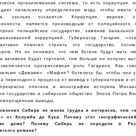
ически организованная система, то есть коррупция, к
тдает начальнику определенную мзду, чтобы иметь 
е, сколько останется. Коррупция, вернее, 
ненности, является производным от полицейского г
троил полицейское государство, заменив банальное
анизованной коррупцией. Губернатор Гагарин, «пт
 активно помогал строить это государство, пото
ером. Но он понимал, что чем богаче будут жить л
м активнее будет торговля, тем больше он получит вы
заключается прогрессивная роль Гагарина. Как го
фильме «Дежавю»: «Мафия? Хотелось бы, чтобы она у
а переходного процесса от воевод к губернаторам и от
 прекрасно описана в монографии историка Михаи
е государство и сибирское общество. Эпоха Петра Ве
 доморощенные выводы.
своения Сибири не менее трудна и интересна, чем «
я» от Колумба до Кука. Почему этот географически
аже дома? Почему Сибирь не породила в Рос
еского романа?