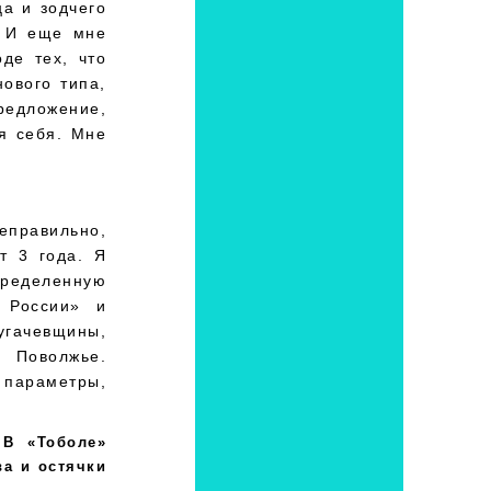
ца и зодчего
. И еще мне
де тех, что
ового типа,
едложение,
я себя. Мне
еправильно,
т 3 года. Я
ределенную
 России» и
угачевщины,
 Поволжье.
параметры,
 В «Тоболе»
ва и остячки