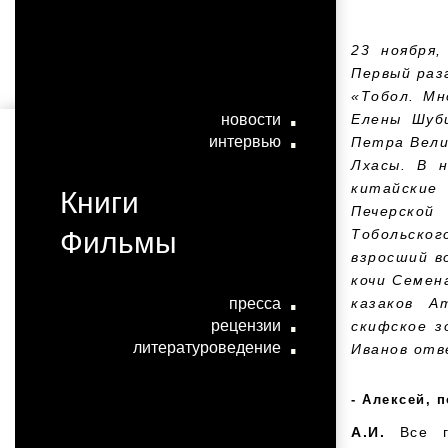
23 ноября
Первый раз
«Тобол. Мн
новости
Елены Шуб
интервью
Петра Вели
Лхасы. В н
китайские
Книги
Печерской
Фильмы
Тобольско
взросший в
кочи Семен
пресса
казаков А
рецензии
скифское з
литературоведение
Иванов отв
Алексей, 
А.И.
Все 