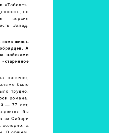
 в «Тоболе».
ценность, но
ия — версия
есть Запад,
а сама жизнь
обрядцев. А
на войсками
«старинное
а, конечно,
Колыме было
ыло трудно,
ерои романа,
й — 77 лет,
родвигал бы
на из Сибири
а холодно, а
ы. В общем,