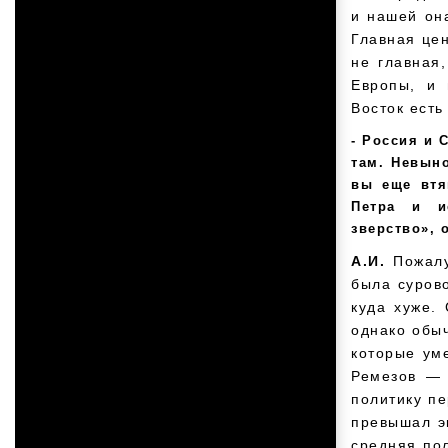
и нашей она
Главная цен
не главная
Европы, и 
Восток есть
Россия и 
там. Невын
вы еще втя
Петра и и
зверство», 
А.И.
Пожалу
была суров
куда хуже.
однако обыч
которые ум
Ремезов — 
политику пе
превышал эк
средняя по