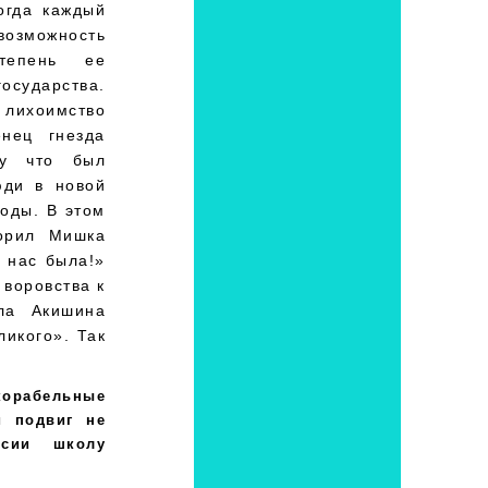
огда каждый
возможность
степень ее
осударства.
 лихоимство
енец гнезда
му что был
юди в новой
годы. В этом
ворил Мишка
 нас была!»
 воровства к
ла Акишина
ликого». Так
корабельные
й подвиг не
сии школу