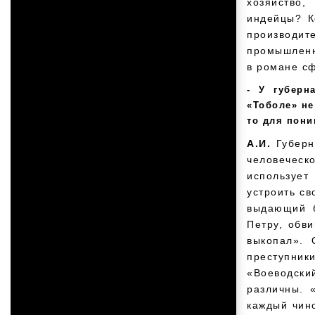
хозяйство
индейцы? К
производит
промышленны
в романе с
У губерн
«Тоболе» не
то для пон
А.И.
Губерн
человеческ
использует
устроить св
выдающий б
Петру, обв
выкопал». 
преступники
«Воеводски
различны. 
каждый чино