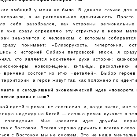
аких амбиций у меня не было. В данном случае для 
мсериала, а не региональная идентичность. Просто
ля себя разобрался, как устроены региональные 
 и уже сразу определяю эту структуру в новом мате
врач знакомится с человеком, с которым собирается
сразу понимает: «Близорукость, гипертония, ост
шись с историей Сибири петровской эпохи, я сраз
онял, кто является носителем духа истории: казнокр
миссионеры, новокрещены, китайцы, раскольники 
о времени состоит из этих «деталей». Выбор героев
территории, а герои живут так, как положено по иденти
маете о сегодняшней экономической идее «поворота 
носили роман с нею?
акой идеей я роман не соотносил, и, когда писал, мне 
апную надежду на Китай — словно роман аукался в те
о совпадение. Мне нравится идея дружбы, верне
тва с Востоком. Всегда хорошо дружить и всегда плохо
ться с Востоком мы не сможем. Это не наша ментальн