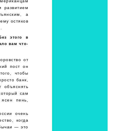
мериканцам
м развитием
тьянским, а
тему остяков
.
Без этого в
ало вам что-
воровство от
кий пост он
того, чтобы
просто банк,
т объяснять
который сам
 ясен пень,
оссии очень
ство, когда
обычаи — это