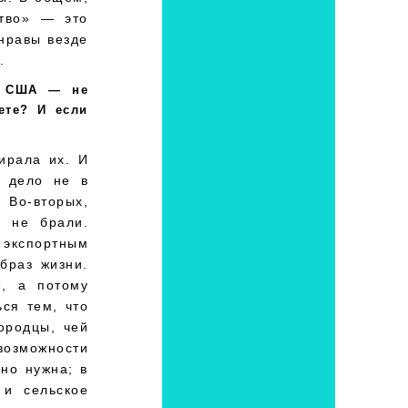
тво» — это
нравы везде
.
и США — не
ете? И если
ирала их. И
о дело не в
 Во-вторых,
ы не брали.
 экспортным
браз жизни.
е, а потому
ся тем, что
ородцы, чей
возможности
но нужна; в
 и сельское