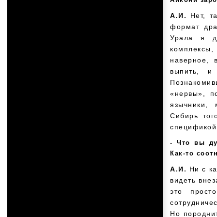
А.И.
Нет, т
формат дра
Урала я д
комплексы,
наверное, 
выпить, и 
Познакомив
«нервы», п
язычники, 
Сибирь тог
спецификой 
Что вы ду
Как-то соот
А.И.
Ни с к
видеть внез
это прост
сотрудничес
Но породни