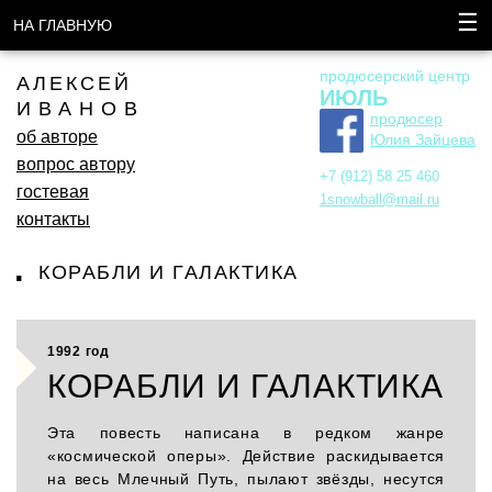
☰
НА ГЛАВНУЮ
продюсерский центр
АЛЕКСЕЙ
ИЮЛЬ
ИВАНОВ
продюсер
об авторе
Юлия Зайцева
вопрос автору
+7 (912) 58 25 460
гостевая
1snowball@mail.ru
контакты
КОРАБЛИ И ГАЛАКТИКА
1992 год
КОРАБЛИ И ГАЛАКТИКА
Эта повесть написана в редком жанре
«космической оперы». Действие раскидывается
на весь Млечный Путь, пылают звёзды, несутся