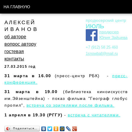
НА ГЛАВНУЮ
продюсерский центр
АЛЕКСЕЙ
ИЮЛЬ
ИВАНОВ
продюсер
об авторе
Юлия Зайцева
вопрос автору
+7 (912) 58 25 460
гостевая
1snowball@mail.ru
контакты
27.03.2015 год
31 марта в 16.00
(пресс-центр РБК) -
пресс-
конференция.
31 марта в 19.00
(библиотека киноискусств
им.Эйзенштейна) - показ фильма "Географ глобус
пропил",
встреча со зрителями после фильма.
1 апреля в 19.30 (РГГУ)
-
встреча с читателями.
Поделиться…