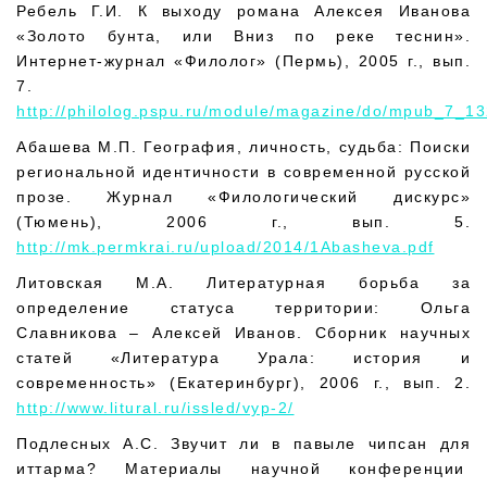
Ребель Г.И. К выходу романа Алексея Иванова
«Золото бунта, или Вниз по реке теснин».
Интернет-журнал «Филолог» (Пермь), 2005 г., вып.
7.
http://philolog.pspu.ru/module/magazine/do/mpub_7_1
Абашева М.П. География, личность, судьба: Поиски
региональной идентичности в современной русской
прозе. Журнал «Филологический дискурс»
(Тюмень), 2006 г., вып. 5.
http://mk.permkrai.ru/upload/2014/1Abasheva.pdf
Литовская М.А. Литературная борьба за
определение статуса территории: Ольга
Славникова – Алексей Иванов. Сборник научных
статей «Литература Урала: история и
современность» (Екатеринбург), 2006 г., вып. 2.
http://www.litural.ru/issled/vyp-2/
Подлесных А.С. Звучит ли в павыле чипсан для
иттарма? Материалы научной конференции