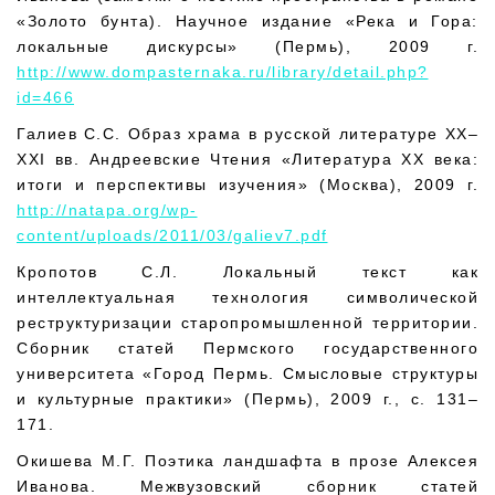
«Золото бунта). Научное издание «Река и Гора:
локальные дискурсы» (Пермь), 2009 г.
http://www.dompasternaka.ru/library/detail.php?
id=466
Галиев С.С. Образ храма в русской литературе XX–
XXI вв. Андреевские Чтения «Литература XX века:
итоги и перспективы изучения» (Москва), 2009 г.
http://natapa.org/wp-
content/uploads/2011/03/galiev7.pdf
Кропотов С.Л. Локальный текст как
интеллектуальная технология символической
реструктуризации старопромышленной территории.
Сборник статей Пермского государственного
университета «Город Пермь. Смысловые структуры
и культурные практики» (Пермь), 2009 г., с. 131–
171.
Окишева М.Г. Поэтика ландшафта в прозе Алексея
Иванова. Межвузовский сборник статей