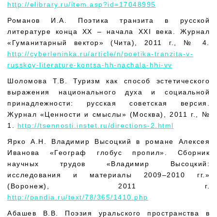
http://elibrary.ru/item.asp?id=17048995
Романов И.А. Поэтика транзита в русской
литературе конца XX – начала XXI века. Журнал
«Гуманитарный вектор» (Чита), 2011 г., № 4.
http://cyberleninka.ru/article/n/poetika-tranzita-v-
russkoy-literature-kontsa-hh-nachala-hhi-vv
Шоломова Т.В. Туризм как способ эстетического
выражения национального духа и социальной
принадлежности: русская советская версия.
Журнал «Ценности и смыслы» (Москва), 2011 г., №
1.
http://tsennosti.instet.ru/directions-2.html
Ярко А.Н. Владимир Высоцкий в романе Алексея
Иванова «Географ глобус пропил». Сборник
научных трудов «Владимир Высоцкий:
исследования и материалы 2009–2010 гг.»
(Воронеж), 2011 г.
http://pandia.ru/text/78/365/1410.php
Абашев В.В. Поэзия уральского пространства в