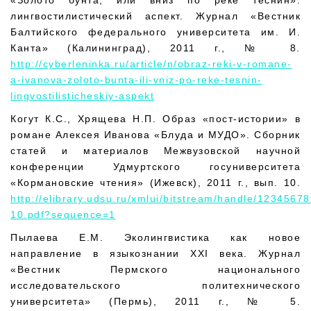
«Золото бунта, или вниз по реке теснин»:
лингвостилистический аспект. Журнал «Вестник
Балтийского федерального университета им. И.
Канта» (Калининград), 2011 г., № 8.
http://cyberleninka.ru/article/n/obraz-reki-v-romane-
a-ivanova-zoloto-bunta-ili-vniz-po-reke-tesnin-
lingvostilisticheskiy-aspekt
Когут К.С., Хрящева Н.П. Образ «пост-истории» в
романе Алексея Иванова «Блуда и МУДО». Сборник
статей и материалов Межвузовской научной
конференции Удмуртского госуниверситета
«Кормановские чтения» (Ижевск), 2011 г., вып. 10.
http://elibrary.udsu.ru/xmlui/bitstream/handle/1234567
10.pdf?sequence=1
Пылаева Е.М. Эколингвистика как новое
направление в языкознании XXI века. Журнал
«Вестник Пермского национального
исследовательского политехнического
университета» (Пермь), 2011 г., № 5.