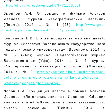
http://elibrary.ru/download/73771188.pdf
Зырянов А.И. О романе и фильме Алексея
Иванова. Журнал «Географический вестник»
(Пермь), 2014 г., № 1 (28).
http://www.geo-
vestnik.psu.ru/files/vest/459_Zyryanov.pdf
Куприянов Б.В. Его же посадят за мёртвых детей.
Журнал «Известия Воронежского государственного
педагогического университета» (Воронеж), 2014 г.,
№ 2 (263); журнал «Педагогический журнал
Башкортостана» (Уфа), 2014 г., № 2; журнал
«Эксперимент и инновации в школе» (Москва),
2014 г., № 2.
http://cyberleninka.ru/article/n/chut-
bolshe-chem-prosto-retsenziya-na-knigu-alekseya-
ivanova-geograf-globus-propil
Лобов П.А. Концепция власти в романе Алексея
Иванова «Летоисчисление от Иоанна». Сборник
научных статей «Филология в зоне актуальности:
вызовы времени» (Пермь), 2014 г.