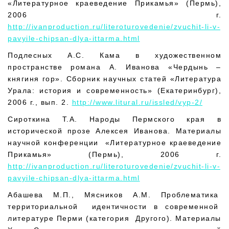
«Литературное краеведение Прикамья» (Пермь),
2006 г.
http://ivanproduction.ru/literoturovedenie/zvuchit-li-v-
pavyile-chipsan-dlya-ittarma.html
Подлесных А.С. Кама в художественном
пространстве романа А. Иванова «Чердынь –
княгиня гор». Сборник научных статей «Литература
Урала: история и современность» (Екатеринбург),
2006 г., вып. 2.
http://www.litural.ru/issled/vyp-2/
Сироткина Т.А. Народы Пермского края в
исторической прозе Алексея Иванова. Материалы
научной конференции «Литературное краеведение
Прикамья» (Пермь), 2006 г.
http://ivanproduction.ru/literoturovedenie/zvuchit-li-v-
pavyile-chipsan-dlya-ittarma.html
Абашева М.П., Мясников А.М. Проблематика
территориальной идентичности в современной
литературе Перми (категория Другого). Материалы