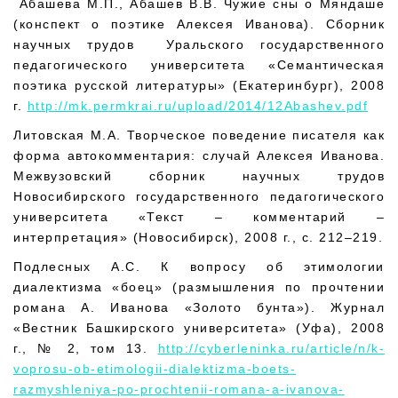
Абашева М.П., Абашев В.В. Чужие сны о Мяндаше
(конспект о поэтике Алексея Иванова). Сборник
научных трудов Уральского государственного
педагогического университета «Семантическая
поэтика русской литературы» (Екатеринбург), 2008
г.
http://mk.permkrai.ru/upload/2014/12Abashev.pdf
Литовская М.А. Творческое поведение писателя как
форма автокомментария: случай Алексея Иванова.
Межвузовский сборник научных трудов
Новосибирского государственного педагогического
университета «Текст – комментарий –
интерпретация» (Новосибирск), 2008 г., с. 212–219.
Подлесных А.С. К вопросу об этимологии
диалектизма «боец» (размышления по прочтении
романа А. Иванова «Золото бунта»). Журнал
«Вестник Башкирского университета» (Уфа), 2008
г., № 2, том 13.
http://cyberleninka.ru/article/n/k-
voprosu-ob-etimologii-dialektizma-boets-
razmyshleniya-po-prochtenii-romana-a-ivanova-