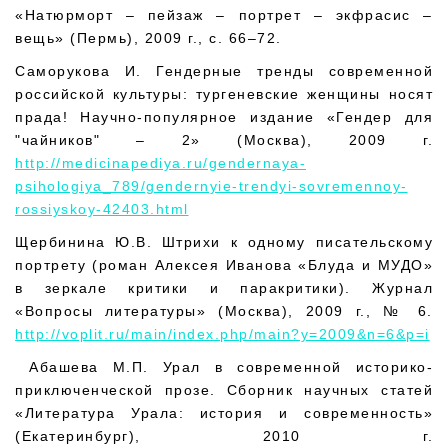
«Натюрморт – пейзаж – портрет – экфрасис –
вещь» (Пермь), 2009 г., с. 66–72.
Саморукова И. Гендерные тренды современной
российской культуры: тургеневские женщины носят
прада! Научно-популярное издание «Гендер для
"чайников" – 2» (Москва), 2009 г.
http://medicinapediya.ru/gendernaya-
psihologiya_789/gendernyie-trendyi-sovremennoy-
rossiyskoy-42403.html
Щербинина Ю.В. Штрихи к одному писательскому
портрету (роман Алексея Иванова «Блуда и МУДО»
в зеркале критики и паракритики). Журнал
«Вопросы литературы» (Москва), 2009 г., № 6.
http://voplit.ru/main/index.php/main?y=2009&n=6&p=i
Абашева М.П. Урал в современной историко-
приключенческой прозе. Сборник научных статей
«Литература Урала: история и современность»
(Екатеринбург), 2010 г.