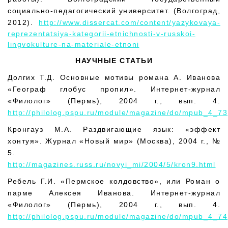
социально-педагогический университет. (Волгоград,
2012).
http://www.dissercat.com/content/yazykovaya-
reprezentatsiya-kategorii-etnichnosti-v-russkoi-
lingvokulture-na-materiale-etnoni
НАУЧНЫЕ СТАТЬИ
Долгих Т.Д. Основные мотивы романа А. Иванова
«Географ глобус пропил». Интернет-журнал
«Филолог» (Пермь), 2004 г., вып. 4.
http://philolog.pspu.ru/module/magazine/do/mpub_4_73
Кронгауз М.А. Раздвигающие язык: «эффект
хонтуя». Журнал «Новый мир» (Москва), 2004 г., №
5.
http://magazines.russ.ru/novyi_mi/2004/5/kron9.html
Ребель Г.И. «Пермское колдовство», или Роман о
парме Алексея Иванова. Интернет-журнал
«Филолог» (Пермь), 2004 г., вып. 4.
http://philolog.pspu.ru/module/magazine/do/mpub_4_74