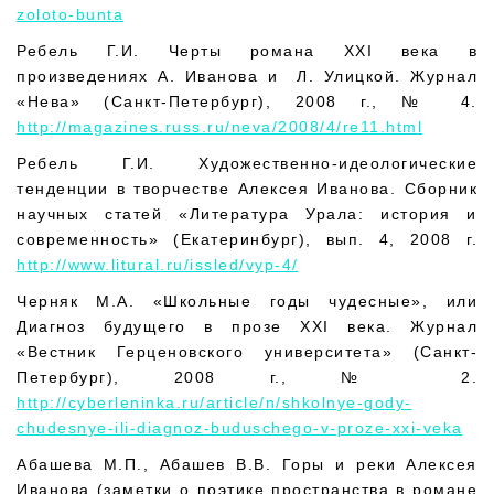
zoloto-bunta
Ребель Г.И. Черты романа XXI века в
произведениях А. Иванова и Л. Улицкой. Журнал
«Нева» (Санкт-Петербург), 2008 г., № 4.
http://magazines.russ.ru/neva/2008/4/re11.html
Ребель Г.И. Художественно-идеологические
тенденции в творчестве Алексея Иванова. Сборник
научных статей «Литература Урала: история и
современность» (Екатеринбург), вып. 4, 2008 г.
http://www.litural.ru/issled/vyp-4/
Черняк М.А. «Школьные годы чудесные», или
Диагноз будущего в прозе XXI века. Журнал
«Вестник Герценовского университета» (Санкт-
Петербург), 2008 г., № 2.
http://cyberleninka.ru/article/n/shkolnye-gody-
chudesnye-ili-diagnoz-buduschego-v-proze-xxi-veka
Абашева М.П., Абашев В.В. Горы и реки Алексея
Иванова (заметки о поэтике пространства в романе