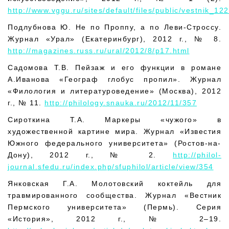
http://www.vggu.ru/sites/default/files/public/vestnik_12
Подлубнова Ю. Не по Проппу, а по Леви-Строссу.
Журнал «Урал» (Екатеринбург), 2012 г., № 8.
http://magazines.russ.ru/ural/2012/8/p17.html
Садомова Т.В. Пейзаж и его функции в романе
А.Иванова «Географ глобус пропил». Журнал
«Филология и литературоведение» (Москва), 2012
г., № 11.
http://philology.snauka.ru/2012/11/357
Сироткина Т.А. Маркеры «чужого» в
художественной картине мира. Журнал «Известия
Южного федерального университета» (Ростов-на-
Дону), 2012 г., № 2.
http://philol-
journal.sfedu.ru/index.php/sfuphilol/article/view/354
Янковская Г.А. Молотовский коктейль для
травмированного сообщества. Журнал «Вестник
Пермского университета» (Пермь). Серия
«История», 2012 г., № 2–19.