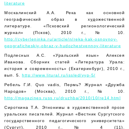
literature
Москалинский А.А. Река как основной
географический образ в художественной
литературе. «Псковcкий регионологический
журнал» (Псков), 2010 г., № 10.
http://cyberleninka.ru/article/n/reka-kak-osnovnoy-
geograficheskiy-obraz-v-hudozhestvennoy-literature
Подлесных А.С. «Уральский язык» Алексея
Иванова. Сборник статей «Литература Урала:
история и современность» (Екатеринбург), 2010 г.,
вып. 5.
http://www.litural.ru/issled/vyp-5/
Ребель Г.И. Quo vadis, Пермь? Журнал «Дружба
Народов» (Москва), 2010 г., № 10.
http://magazines.russ.ru/druzhba/2010/10/re14.html
Сироткина Т.А. Этнонимы в художественной прозе
уральских писателей. Журнал «Вестник Сургутского
государственного педагогического университета»
(Сургут), 2010 г., № 4 (11).