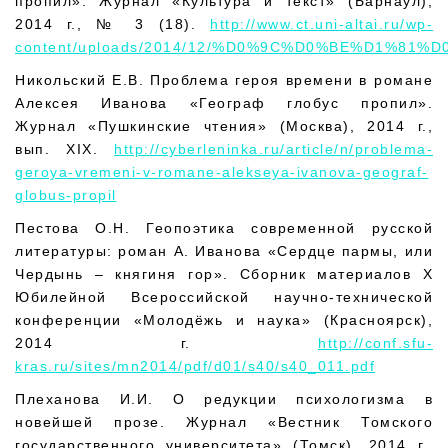
пропил». Журнал «Культура и текст» (Барнаул),
2014 г., № 3 (18).
http://www.ct.uni-altai.ru/wp-
content/uploads/2014/12/%D0%9C%D0%BE%D1%8
Никольский Е.В. Проблема героя времени в романе
Алексея Иванова «Географ глобус пропил».
Журнал «Пушкинские чтения» (Москва), 2014 г.,
вып. XIX.
http://cyberleninka.ru/article/n/problema-
geroya-vremeni-v-romane-alekseya-ivanova-geograf-
globus-propil
Пестова О.Н. Геопоэтика современной русской
литературы: роман А. Иванова «Сердце пармы, или
Чердынь – княгиня гор». Сборник материалов Х
Юбилейной Всероссийской научно-технической
конференции «Молодёжь и наука» (Красноярск),
2014 г.
http://conf.sfu-
kras.ru/sites/mn2014/pdf/d01/s40/s40_011.pdf
Плеханова И.И. О редукции психологизма в
новейшей прозе. Журнал «Вестник Томского
государственного университета» (Томск), 2014 г.,