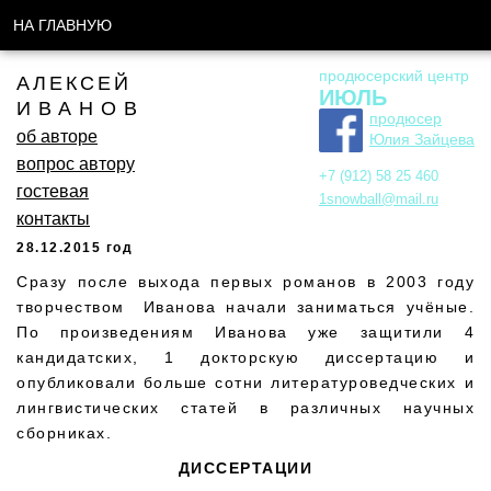
НА ГЛАВНУЮ
продюсерский центр
АЛЕКСЕЙ
ИЮЛЬ
ИВАНОВ
продюсер
об авторе
Юлия Зайцева
вопрос автору
+7 (912) 58 25 460
гостевая
1snowball@mail.ru
контакты
28.12.2015 год
Сразу после выхода первых романов в 2003 году
творчеством Иванова начали заниматься учёные.
По произведениям Иванова уже защитили 4
кандидатских, 1 докторскую диссертацию и
опубликовали больше сотни литературоведческих и
лингвистических статей в различных научных
сборниках.
ДИССЕРТАЦИИ