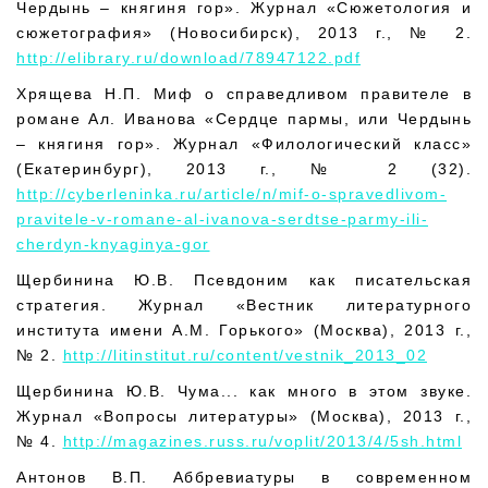
Чердынь – княгиня гор». Журнал «Сюжетология и
сюжетография» (Новосибирск), 2013 г., № 2.
http://elibrary.ru/download/78947122.pdf
Хрящева Н.П. Миф о справедливом правителе в
романе Ал. Иванова «Сердце пармы, или Чердынь
– княгиня гор». Журнал «Филологический класс»
(Екатеринбург), 2013 г., № 2 (32).
http://cyberleninka.ru/article/n/mif-o-spravedlivom-
pravitele-v-romane-al-ivanova-serdtse-parmy-ili-
cherdyn-knyaginya-gor
Щербинина Ю.В. Псевдоним как писательская
стратегия. Журнал «Вестник литературного
института имени А.М. Горького» (Москва), 2013 г.,
№ 2.
http://litinstitut.ru/content/vestnik_2013_02
Щербинина Ю.В. Чума... как много в этом звуке.
Журнал «Вопросы литературы» (Москва), 2013 г.,
№ 4.
http://magazines.russ.ru/voplit/2013/4/5sh.html
Антонов В.П. Аббревиатуры в современном