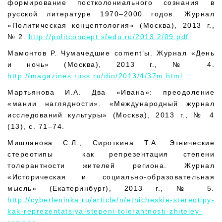
формирование постколониального сознания в
русской литературе 1970–2000 годов. Журнал
«Политическая концептология» (Москва), 2013 г.,
№ 2.
http://politconcept.sfedu.ru/2013.2/09.pdf
Мамонтов Р. Чумачедшие coment’ы. Журнал «День
и ночь» (Москва), 2013 г., № 4.
http://magazines.russ.ru/din/2013/4/37m.html
Мартьянова И.А. Два «Ивана»: преодоление
«мании наглядности». «Международный журнал
исследований культуры» (Москва), 2013 г., № 4
(13), с. 71–74.
Мишланова С.Л., Сироткина Т.А. Этнические
стереотипы как репрезентация степени
толерантности жителей региона. Журнал
«Историческая и социально-образовательная
мысль» (Екатеринбург), 2013 г., № 5.
http://cyberleninka.ru/article/n/etnicheskie-stereotipy-
kak-reprezentatsiya-stepeni-tolerantnosti-zhiteley-