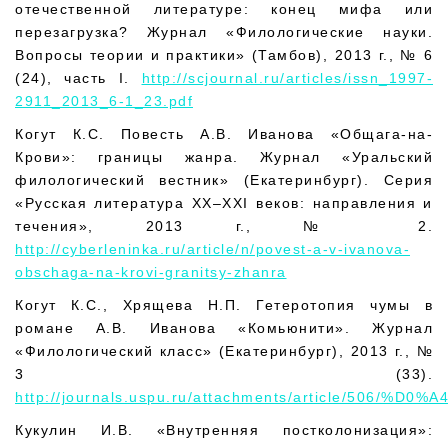
отечественной литературе: конец мифа или
перезагрузка? Журнал «Филологические науки.
Вопросы теории и практики» (Тамбов), 2013 г., № 6
(24), часть I.
http://scjournal.ru/articles/issn_1997-
2911_2013_6-1_23.pdf
Когут К.С. Повесть А.В. Иванова «Общага-на-
Крови»: границы жанра. Журнал «Уральский
филологический вестник» (Екатеринбург). Серия
«Русская литература XX–XXI веков: направления и
течения», 2013 г., № 2.
http://cyberleninka.ru/article/n/povest-a-v-ivanova-
obschaga-na-krovi-granitsy-zhanra
Когут К.С., Хрящева Н.П. Гетеротопия чумы в
романе А.В. Иванова «Комьюнити». Журнал
«Филологический класс» (Екатеринбург), 2013 г., №
3 (33).
http://journals.uspu.ru/attachments/article/506/%D0
Кукулин И.В. «Внутренняя постколонизация»: