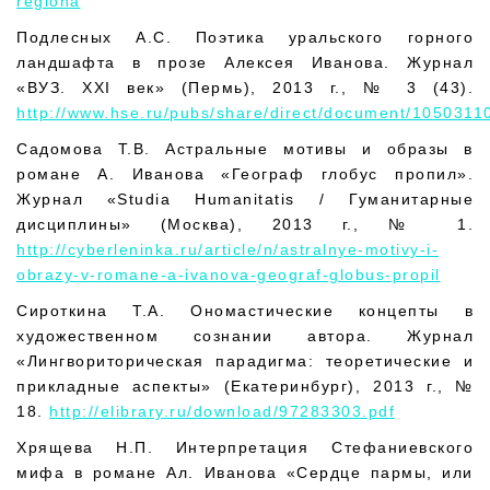
regiona
Подлесных А.С. Поэтика уральского горного
ландшафта в прозе Алексея Иванова. Журнал
«ВУЗ. XXI век» (Пермь), 2013 г., № 3 (43).
http://www.hse.ru/pubs/share/direct/document/1050311
Садомова Т.В. Астральные мотивы и образы в
романе А. Иванова «Географ глобус пропил».
Журнал «Studia Humanitatis / Гуманитарные
дисциплины» (Москва), 2013 г., № 1.
http://cyberleninka.ru/article/n/astralnye-motivy-i-
obrazy-v-romane-a-ivanova-geograf-globus-propil
Сироткина Т.А. Ономастические концепты в
художественном сознании автора. Журнал
«Лингвориторическая парадигма: теоретические и
прикладные аспекты» (Екатеринбург), 2013 г., №
18.
http://elibrary.ru/download/97283303.pdf
Хрящева Н.П. Интерпретация Стефаниевского
мифа в романе Ал. Иванова «Сердце пармы, или