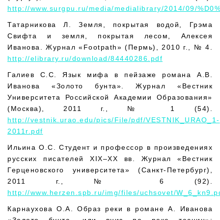
http://www.surgpu.ru/media/medialibrary/201
Татарникова Л. Земля, покрытая водой, Грэма
Свифта и земля, покрытая лесом, Алексея
Иванова. Журнал «Footpath» (Пермь), 2010 г., № 4.
http://elibrary.ru/download/84440286.pdf
Галиев С.С. Язык мифа в пейзаже романа А.В.
Иванова «Золото бунта». Журнал «Вестник
Университета Российской Академии Образования»
(Москва), 2011 г., № 1 (54).
http://vestnik.urao.edu/pics/File/pdf/VESTNIK_URAO_1-
2011r.pdf
Ильина О.С. Студент и профессор в произведениях
русских писателей XIX–XX вв. Журнал «Вестник
Герценовского университета» (Санкт-Петербург),
2011 г., № 6 (92).
http://www.herzen.spb.ru/img/files/uchsovet/W_6_kn9.p
Карнаухова О.А. Образ реки в романе А. Иванова