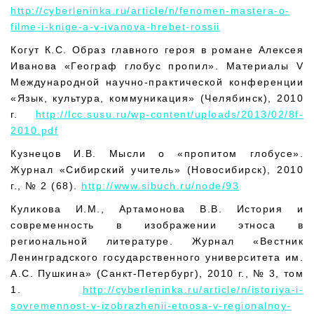
http://cyberleninka.ru/article/n/fenomen-mastera-o-
filme-i-knige-a-v-ivanova-hrebet-rossii
Когут К.С. Образ главного героя в романе Алексея
Иванова «Географ глобус пропил». Материалы V
Международной научно-практической конференции
«Язык, культура, коммуникация» (Челябинск), 2010
г.
http://lcc.susu.ru/wp-content/uploads/2013/02/8f-
2010.pdf
Кузнецов И.В. Мысли о «пропитом глобусе».
Журнал «Сибирский учитель» (Новосибирск), 2010
г., № 2 (68).
http://www.sibuch.ru/node/93
Куликова И.М., Артамонова В.В. История и
современность в изображении этноса в
региональной литературе. Журнал «Вестник
Ленинградского государственного университета им.
А.С. Пушкина» (Санкт-Петербург), 2010 г., № 3, том
1.
http://cyberleninka.ru/article/n/istoriya-i-
sovremennost-v-izobrazhenii-etnosa-v-regionalnoy-