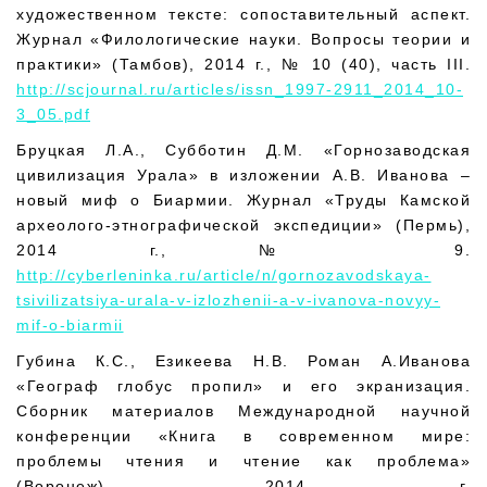
художественном тексте: сопоставительный аспект.
Журнал «Филологические науки. Вопросы теории и
практики» (Тамбов), 2014 г., № 10 (40), часть III.
http://scjournal.ru/articles/issn_1997-2911_2014_10-
3_05.pdf
Бруцкая Л.А., Субботин Д.М. «Горнозаводская
цивилизация Урала» в изложении А.В. Иванова –
новый миф о Биармии. Журнал «Труды Камской
археолого-этнографической экспедиции» (Пермь),
2014 г., № 9.
http://cyberleninka.ru/article/n/gornozavodskaya-
tsivilizatsiya-urala-v-izlozhenii-a-v-ivanova-novyy-
mif-o-biarmii
Губина К.С., Езикеева Н.В. Роман А.Иванова
«Географ глобус пропил» и его экранизация.
Сборник материалов Международной научной
конференции «Книга в современном мире:
проблемы чтения и чтение как проблема»
(Воронеж), 2014 г.