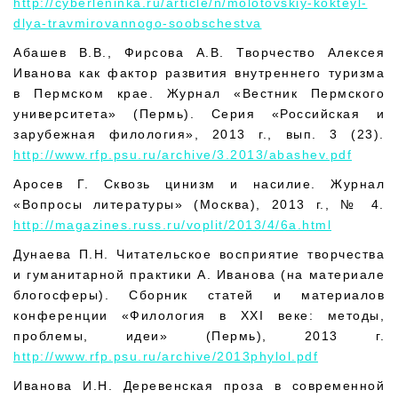
http://cyberleninka.ru/article/n/molotovskiy-kokteyl-
dlya-travmirovannogo-soobschestva
Абашев В.В., Фирсова А.В. Творчество Алексея
Иванова как фактор развития внутреннего туризма
в Пермском крае. Журнал «Вестник Пермского
университета» (Пермь). Серия «Российская и
зарубежная филология», 2013 г., вып. 3 (23).
http://www.rfp.psu.ru/archive/3.2013/abashev.pdf
Аросев Г. Сквозь цинизм и насилие. Журнал
«Вопросы литературы» (Москва), 2013 г., № 4.
http://magazines.russ.ru/voplit/2013/4/6a.html
Дунаева П.Н. Читательское восприятие творчества
и гуманитарной практики А. Иванова (на материале
блогосферы). Сборник статей и материалов
конференции «Филология в XXI веке: методы,
проблемы, идеи» (Пермь), 2013 г.
http://www.rfp.psu.ru/archive/2013phylol.pdf
Иванова И.Н. Деревенская проза в современной