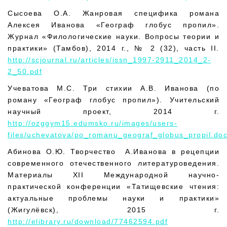
Сысоева О.А. Жанровая специфика романа
Алексея Иванова «Географ глобус пропил».
Журнал «Филологические науки. Вопросы теории и
практики» (Тамбов), 2014 г., № 2 (32), часть II.
http://scjournal.ru/articles/issn_1997-2911_2014_2-
2_50.pdf
Учеватова М.С. Три стихии А.В. Иванова (по
роману «Географ глобус пропил»). Учительский
научный проект, 2014 г.
http://ozggym15.edumsko.ru/images/users-
files/uchevatova/po_romanu_geograf_globus_propil.do
Абинова О.Ю. Творчество А.Иванова в рецепции
современного отечественного литературоведения.
Материалы XII Международной научно-
практической конференции «Татищевские чтения:
актуальные проблемы науки и практики»
(Жигулёвск), 2015 г.
http://elibrary.ru/download/77462594.pdf