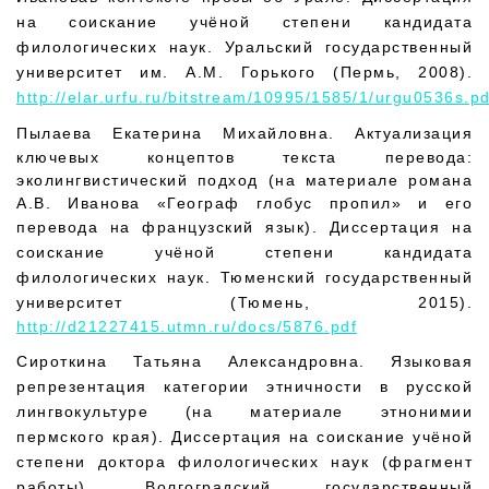
на соискание учёной степени кандидата
филологических наук. Уральский государственный
университет им. А.М. Горького (Пермь, 2008).
http://elar.urfu.ru/bitstream/10995/1585/1/urgu0536s.pd
Пылаева Екатерина Михайловна. А
ктуализация
ключевых концептов текста перевода:
эколингвистический подход (на материале романа
А.В. Иванова «Географ глобус пропил» и его
перевода на французский язык)
. Диссертация на
соискание учёной степени кандидата
филологических наук. Тюменский государственный
университет (Тюмень, 2015).
http://d21227415.utmn.ru/docs/5876.pdf
Сироткина Татьяна Александровна. Языковая
репрезентация категории этничности в русской
лингвокультуре (на материале этнонимии
пермского края). Диссертация на соискание учёной
степени доктора филологических наук (фрагмент
работы). Волгоградский государственный