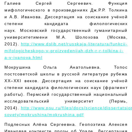
Галиев Сергей Сергеевич. Функция
мифологического в произведениях Дж.Р.Р. Толкина
и А.В. Иванова. Диссертация на соискание учёной
степени кандидата филологических
наук. Московский государственный гуманитарный
университетимени М.А. Шолохова (Москва,
2012).
http://www.dslib.net/russkaja-literatura/funkcii-
mifologicheskogo-v-proizvedenijah-dzh-r-r-tolkina-i-
a-v-ivanova.html
Мокрушина Ольга Анатольевна. Топос
постсоветской школы в русской литературе рубежа
XX–XXI веков. Диссертация на соискание учёной
степени кандидата филологических наук (фрагмент
работы). Пермский государственный национальный
исследовательский университет (Пермь,
2014).
http://www.psu.ru/files/docs/science/dissertatsi
sovety/mokrushina/mokrushina.pdf
Подлесных Алёна Сергеевна. Геопоэтика Алексея
Ивановав контексте прозы об Урале. Диссертация