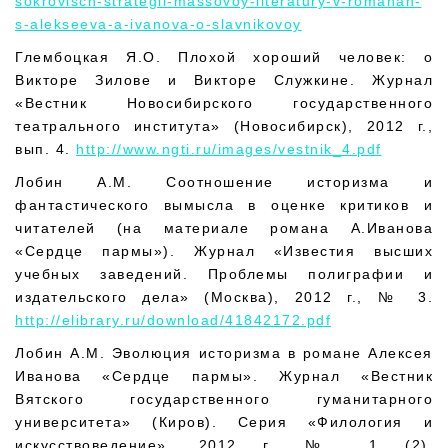
sokrovisch-strategii-massovoy-literatury-v-romanah-
s-alekseeva-a-ivanova-o-slavnikovoy
Глембоцкая Я.О. Плохой хороший человек: о
Викторе Зилове и Викторе Служкине. Журнал
«Вестник Новосибирского государственного
театрального института» (Новосибирск), 2012 г.,
вып. 4.
http://www.ngti.ru/images/vestnik_4.pdf
Лобин А.М. Соотношение историзма и
фантастического вымысла в оценке критиков и
читателей (на материале романа А.Иванова
«Сердце пармы»). Журнал «Известия высших
учебных заведений. Проблемы полиграфии и
издательского дела» (Москва), 2012 г., № 3.
http://elibrary.ru/download/41842172.pdf
Лобин А.М. Эволюция историзма в романе Алексея
Иванова «Сердце пармы». Журнал «Вестник
Вятского государственного гуманитарного
университета» (Киров). Серия «Филология и
искусствоведение», 2012 г., № 1 (2).