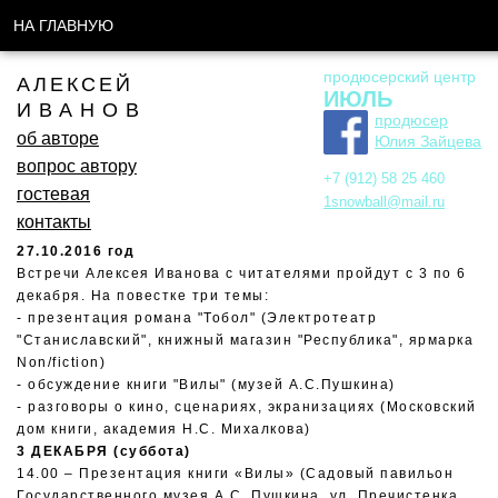
НА ГЛАВНУЮ
продюсерский центр
АЛЕКСЕЙ
ИЮЛЬ
ИВАНОВ
продюсер
об авторе
Юлия Зайцева
вопрос автору
+7 (912) 58 25 460
гостевая
1snowball@mail.ru
контакты
27.10.2016 год
Встречи Алексея Иванова с читателями пройдут с 3 по 6
декабря. На повестке три темы:
- презентация романа "Тобол" (Электротеатр
"Станиславский", книжный магазин "Республика", ярмарка
Non/fiction)
- обсуждение книги "Вилы" (музей А.С.Пушкина)
- разговоры о кино, сценариях, экранизациях (Московский
дом книги, академия Н.С. Михалкова)
3 ДЕКАБРЯ (суббота)
14.00 – Презентация книги «Вилы» (Садовый павильон
Государственного музея А.С. Пушкина, ул. Пречистенка,