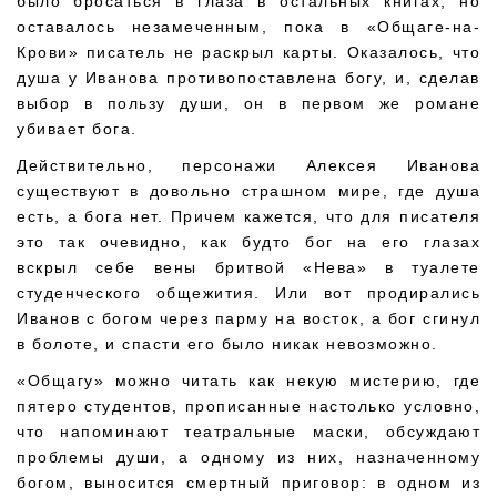
было бросаться в глаза в остальных книгах, но
оставалось незамеченным, пока в «Общаге-на-
Крови» писатель не раскрыл карты. Оказалось, что
душа у Иванова противопоставлена богу, и, сделав
выбор в пользу души, он в первом же романе
убивает бога.
Действительно, персонажи Алексея Иванова
существуют в довольно страшном мире, где душа
есть, а бога нет. Причем кажется, что для писателя
это так очевидно, как будто бог на его глазах
вскрыл себе вены бритвой «Нева» в туалете
студенческого общежития. Или вот продирались
Иванов с богом через парму на восток, а бог сгинул
в болоте, и спасти его было никак невозможно.
«Общагу» можно читать как некую мистерию, где
пятеро студентов, прописанные настолько условно,
что напоминают театральные маски, обсуждают
проблемы души, а одному из них, назначенному
богом, выносится смертный приговор: в одном из