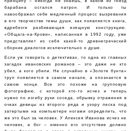
принципу – никогда не знаешь, в каком из гнезд
барабана остался патрон. И только ты
навоображал себе медленный процесс вызревания
в его творчестве темы души, как появляется книга,
вдребезги разбивающая изящную конструкцию.
«Общага-на-Крови», написанная в 1992 году, уже
представляет из себя какой-то древнегреческий
сборник диалогов исключительно о душе.
Если уж говорить о детективах, то одна из главных
загадок ивановских романов – это даже не кто
убил, а кого убили. Не случайно в «Золоте бунта»
труп появляется в самом начале, а опознается в
самом конце. Все это похоже на групповую
фотографию, с которой кто-то исчез и теперь
нужно по изгибу руки соседа, обрывку отражения в
очках девицы из второго ряда и узору песка под
затертыми на компьютере ногами определить, что
же это был за человек. У Алексея Иванова исчез не
человек, а бог – именно его отсутствие должно