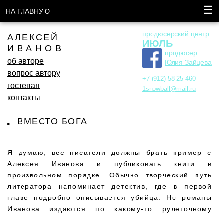
☰
НА ГЛАВНУЮ
продюсерский центр
АЛЕКСЕЙ
ИЮЛЬ
ИВАНОВ
продюсер
об авторе
Юлия Зайцева
вопрос автору
+7 (912) 58 25 460
гостевая
1snowball@mail.ru
контакты
ВМЕСТО БОГА
Я думаю, все писатели должны брать пример с
Алексея Иванова и публиковать книги в
произвольном порядке. Обычно творческий путь
литератора напоминает детектив, где в первой
главе подробно описывается убийца. Но романы
Иванова издаются по какому-то рулеточному