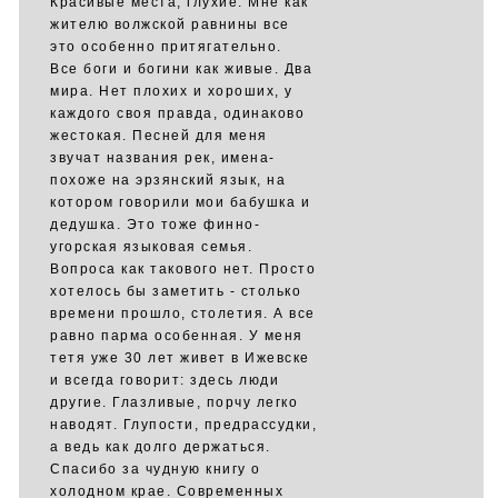
Красивые места, глухие. Мне как
жителю волжской равнины все
это особенно притягательно.
Все боги и богини как живые. Два
мира. Нет плохих и хороших, у
каждого своя правда, одинаково
жестокая. Песней для меня
звучат названия рек, имена-
похоже на эрзянский язык, на
котором говорили мои бабушка и
дедушка. Это тоже финно-
угорская языковая семья.
Вопроса как такового нет. Просто
хотелось бы заметить - столько
времени прошло, столетия. А все
равно парма особенная. У меня
тетя уже 30 лет живет в Ижевске
и всегда говорит: здесь люди
другие. Глазливые, порчу легко
наводят. Глупости, предрассудки,
а ведь как долго держаться.
Спасибо за чудную книгу о
холодном крае. Современных