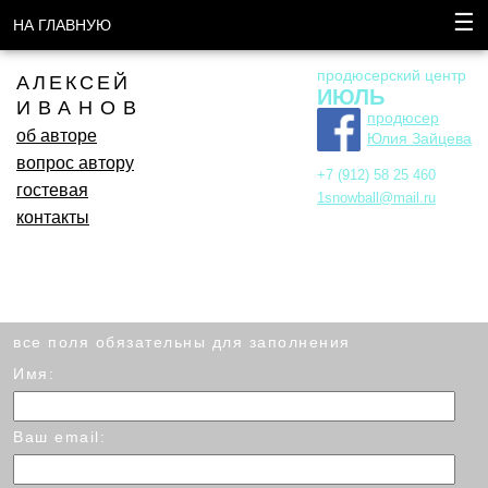
☰
НА ГЛАВНУЮ
продюсерский центр
АЛЕКСЕЙ
ИЮЛЬ
ИВАНОВ
продюсер
об авторе
Юлия Зайцева
вопрос автору
+7 (912) 58 25 460
гостевая
1snowball@mail.ru
контакты
все поля обязательны для заполнения
Имя:
Ваш email: