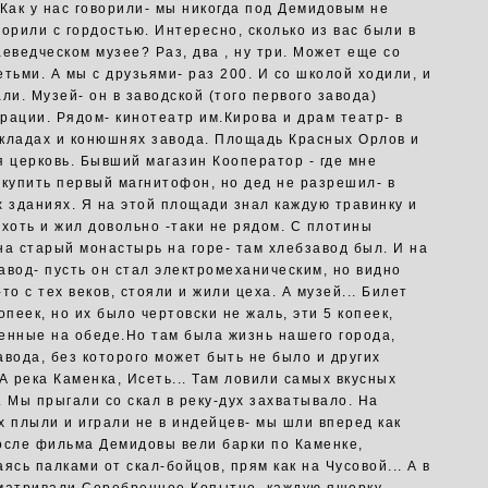
 Как у нас говорили- мы никогда под Демидовым не
ворили с гордостью. Интересно, сколько из вас были в
аеведческом музее? Раз, два , ну три. Может еще со
етьми. А мы с друзьями- раз 200. И со школой ходили, и
ли. Музей- он в заводской (того первого завода)
рации. Рядом- кинотеатр им.Кирова и драм театр- в
кладах и конюшнях завода. Площадь Красных Орлов и
я церковь. Бывший магазин Кооператор - где мне
 купить первый магнитофон, но дед не разрешил- в
х зданиях. Я на этой площади знал каждую травинку и
 хоть и жил довольно -таки не рядом. С плотины
на старый монастырь на горе- там хлебзавод был. И на
авод- пусть он стал электромеханическим, но видно
то с тех веков, стояли и жили цеха. А музей... Билет
опеек, но их было чертовски не жаль, эти 5 копеек,
енные на обеде.Но там была жизнь нашего города,
авода, без которого может быть не было и других
А река Каменка, Исеть... Там ловили самых вкусных
. Мы прыгали со скал в реку-дух захватывало. На
х плыли и играли не в индейцев- мы шли вперед как
осле фильма Демидовы вели барки по Каменке,
ясь палками от скал-бойцов, прям как на Чусовой... А в