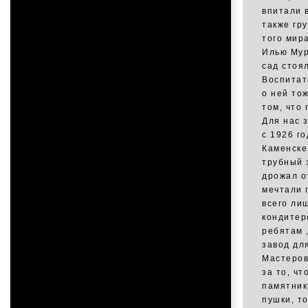
впитали 
также гру
того мир
Илью Мур
сад стоя
Воспитат
о ней то
том, что 
Для нас 
с 1926 го
Каменске
трубный 
дрожал от
мечтали 
всего ли
кондитер
ребятам 
завод дл
Мастеров
за то, ч
памятник
пушки, т