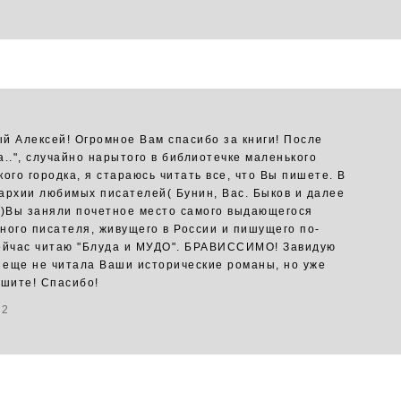
й Алексей! Огромное Вам спасибо за книги! После
а..", случайно нарытого в библиотечке маленького
ого городка, я стараюсь читать все, что Вы пишете. В
архии любимых писателей( Бунин, Вас. Быков и далее
у)Вы заняли почетное место самого выдающегося
ного писателя, живущего в России и пишущего по-
ейчас читаю "Блуда и МУДО". БРАВИССИМО! Завидую
о еще не читала Ваши исторические романы, но уже
ишите! Спасибо!
12