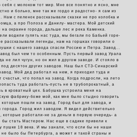
в себя с молоком тот мир. Мне все понятно и ясно, мне
стно и больно, мне так же гордо и радостно- я сам из
а. Нам с пеленок рассказывали сказки не про колобка и
омца, а про Полоза и Данилу- мастера. Мой детский
л на окраине города, дальше лес и река Каменка.
ели водили гулять нас туда, мы бегали по Бабьей горе-
же рассказывали легенды, нам на горшках говорили о
пушки с нашего завода спасли Россию и Петра. Завод...
завод был чем то особенным. Пусть первый завод Урала
да не лил чугун, но он жил в другом заводе. И стояло в
 под десяток других заводов. Наш был СТЗ-Синарский
завод. Мой дед работал на нем, я приходил туда и
 счастья, что попал на завод. Когда подросли, на лето
попасть туда работать-пусть не в трубопрокатный, а
шь в кроватный цех. Бабушка устроила меня на
скую фабрику-боже мой, как мне было стыдно говорить
, которые пошли на завод. Город был для завода, и
я города. Город жил заводом. Я видел действительно
, которые работали-не за деньги в первую очередь- а
то бы стать Мастером. Нас еще в садике привели к
у пушке 18 века. И мы занали, что если бы не наши
о не было бы Петербурга, а может и такой страны и