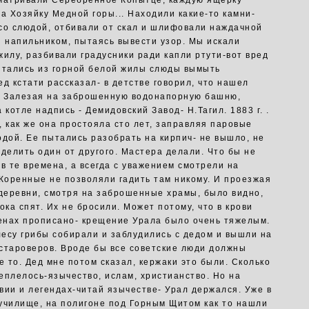
матривали Серебренное Копытце, каждую ящерку
за Хозяйку Медной горы... Находили какие-то камни-
со слюдой, отбивали от скал и шлифовали наждачной
и напильником, пытаясь вывести узор. Мы искали
жилу, разбивали градусники ради капли ртути-вот вред
ытались из горной белой жилы слюды вымыть
ед кстати рассказал- в детстве говорил, что нашел
. Залезая на заброшенную водонапорную башню,
 котле надпись - Демидовский Завод- Н.Тагил. 1883 г. .
, как же она простояла сто лет, заправляя паровые
одой. Ее пытались разобрать на кирпич- не вышло, не
тделить один от другого. Мастера делали. Что бы не
 в те времена, а всегда с уважением смотрели на
 Коренные не позволяли гадить там никому. И проезжая
 деревни, смотря на заброшенные храмы, было видно,
ока спят. Их не бросили. Может потому, что в крови
генах прописано- крещение Урала было очень тяжелым.
 лесу грибы собирали и заблудились с дедом и вышли на
староверов. Вроде бы все советские люди должны
е то. Дед мне потом сказал, кержаки это были. Сколько
еплелось-язычество, ислам, христианство. Но на
вии и легендах-читай язычестве- Урал держался. Уже в
училище, на полигоне под Горным Щитом как то нашли