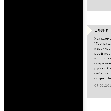
Елена
Уважаемы
"Географ
израильск
моей иер
по списк
современ
русски.С
себе, чт
скоро! П
07.01.20