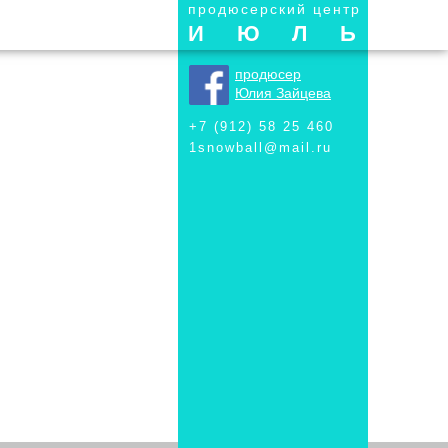
продюсерский центр
ИЮЛЬ
продюсер
Юлия Зайцева
+7 (912) 58 25 460
1snowball@mail.ru