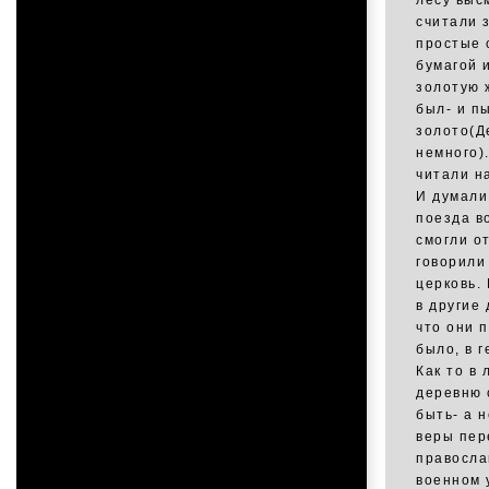
лесу выс
считали 
простые 
бумагой 
золотую 
был- и п
золото(Д
немного)
читали на
И думали
поезда в
смогли о
говорили
церковь.
в другие
что они п
было, в 
Как то в
деревню 
быть- а н
веры пер
правосла
военном 