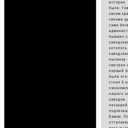
истории.
были. Го
своем кр
своими д
сами бега
админист
бывших с
заводска
хотелось
заводски
пылинку-
смотрел 
первый З
были что-
стоил 5 к
сэкономл
нашего з
заводов. 
пескарей
лодченка
Ермак. П
отталкива