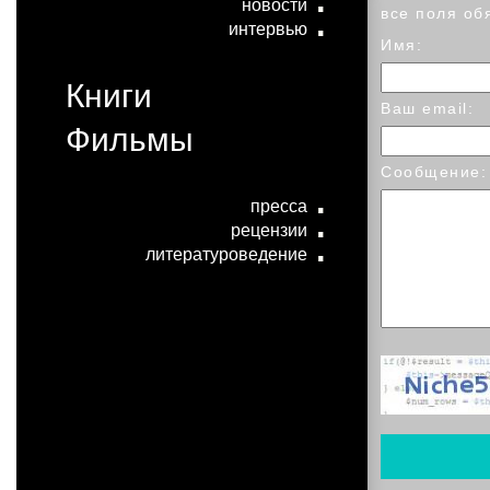
новости
все поля об
интервью
Имя:
Книги
Ваш email:
Фильмы
Сообщение:
пресса
рецензии
литературоведение