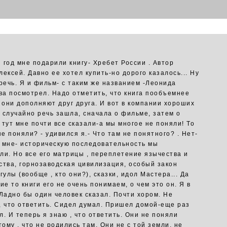
 год мне подарили книгу- Хребет России . Автор
ексей. Давно ее хотел купить-но дорого казалось... Ну
 речь. Я и фильм- с таким же названием -Леонида
а посмотрел. Надо отметить, что книга пообъемнее
о они дополняют друг друга. И вот в компании хороших
 случайно речь зашла, сначала о фильме, затем о
И тут мне почти все сказали-а мы многое не поняли! То
не поняли? - удивился я.- Что там не понятного? . Нет-
 мне- историческую последовательность мы
ли. Но все его матрицы , переплетение язычества и
ства, горнозаводская цивилизация, особый закон
гулы (вообще , кто они?), сказки, идол Мастера... Да
ие то книги его не очень понимаем, о чем это он. Я в
 Ладно бы один человек сказал. Почти хором. Не
, что ответить. Сидел думал. Пришел домой-еще раз
л. И теперь я знаю , что ответить. Они не поняли
тому , что не родились там. Они не с той земли, не