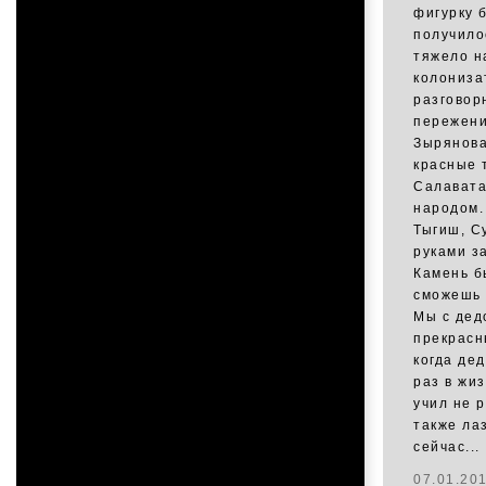
фигурку 
получило
тяжело н
колониза
разговор
пережени
Зырянова
красные 
Салавата
народом.
Тыгиш, Су
руками з
Камень бы
сможешь 
Мы с дед
прекрасн
когда де
раз в жи
учил не р
также лаз
сейчас...
07.01.20