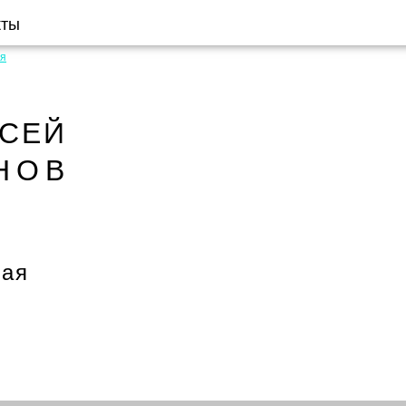
кты
ая
КСЕЙ
НОВ
вая