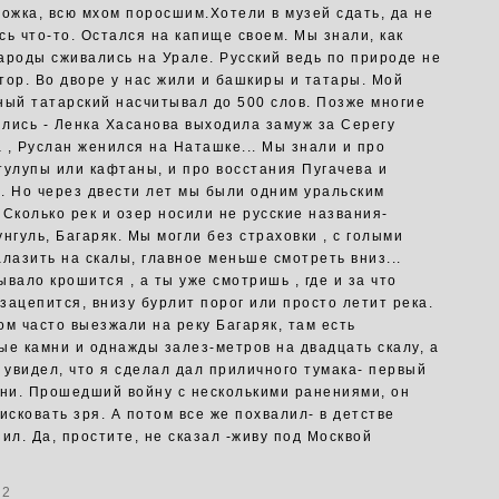
божка, всю мхом поросшим.Хотели в музей сдать, да не
сь что-то. Остался на капище своем. Мы знали, как
ароды сживались на Урале. Русский ведь по природе не
тор. Во дворе у нас жили и башкиры и татары. Мой
ный татарский насчитывал до 500 слов. Позже многие
лись - Ленка Хасанова выходила замуж за Серегу
 , Руслан женился на Наташке... Мы знали и про
тулупы или кафтаны, и про восстания Пугачева и
. Но через двести лет мы были одним уральским
 Сколько рек и озер носили не русские названия-
нгуль, Багаряк. Мы могли без страховки , с голыми
алазить на скалы, главное меньше смотреть вниз...
вало крошится , а ты уже смотришь , где и за что
зацепится, внизу бурлит порог или просто летит река.
ом часто выезжали на реку Багаряк, там есть
ые камни и однажды залез-метров на двадцать скалу, а
д увидел, что я сделал дал приличного тумака- первый
зни. Прошедший войну с несколькими ранениями, он
исковать зря. А потом все же похвалил- в детстве
ил. Да, простите, не сказал -живу под Москвой
12