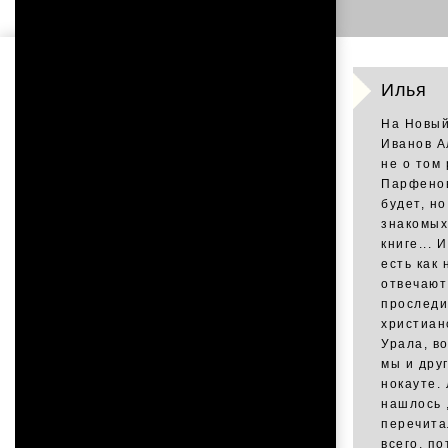
Илья
На Новый
Иванов Ал
не о том
Парфенов
будет, н
знакомых
книге... 
есть как 
отвечают
проследи
христиан
Урала, во
мы и друг
нокауте.
нашлось 
перечита
всего, по