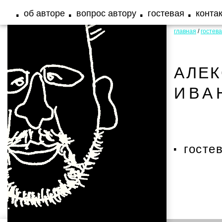
об авторе
вопрос автору
гостевая
конта
главная
/
гостев
АЛЕ
ИВА
госте