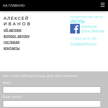
☰
НА ГЛАВНУЮ
продюсерский центр
АЛЕКСЕЙ
ИЮЛЬ
ИВАНОВ
продюсер
об авторе
Юлия Зайцева
вопрос автору
+7 (912) 58 25 460
гостевая
1snowball@mail.ru
контакты
все поля обязательны для заполнения
Имя:
Ваш email: