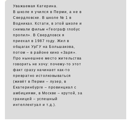
Уважаемая Катерина.
В школе я учился в Перми, а не в
Свердловске. В школе № 1 в
Водниках. Кстати, в этой школе и
снимали фильм «Географ глобус
пропил». В Свердловск я
приехал в 1987 году. Жил в
общагах УрГУ на Большакова,
потом – в районе кино «Заря».
Про нынешнее место жительства
говорить не хочу: почему-то этот
факт сразу начинает как-то
превратно истолковываться
(живёт в Перми – лузер, в
Екатеринбурге – провинциал с
амбициями, в Москве – крутой, за
границей – успешный
интеллектуал и т.д.).