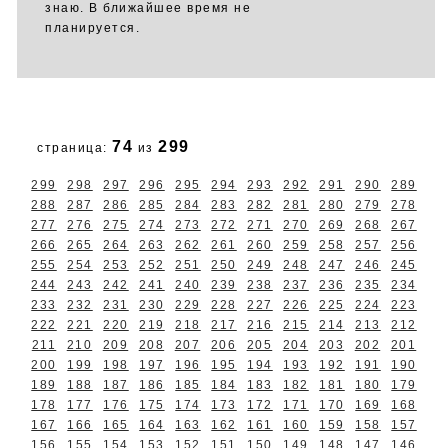
знаю. В ближайшее время не
планируется.
74
299
страница:
из
299
298
297
296
295
294
293
292
291
290
289
288
287
286
285
284
283
282
281
280
279
278
277
276
275
274
273
272
271
270
269
268
267
266
265
264
263
262
261
260
259
258
257
256
255
254
253
252
251
250
249
248
247
246
245
244
243
242
241
240
239
238
237
236
235
234
233
232
231
230
229
228
227
226
225
224
223
222
221
220
219
218
217
216
215
214
213
212
211
210
209
208
207
206
205
204
203
202
201
200
199
198
197
196
195
194
193
192
191
190
189
188
187
186
185
184
183
182
181
180
179
178
177
176
175
174
173
172
171
170
169
168
167
166
165
164
163
162
161
160
159
158
157
156
155
154
153
152
151
150
149
148
147
146