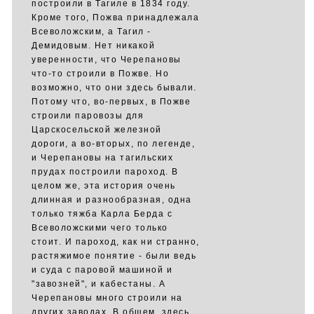
построили в Тагиле в 1834 году.
Кроме того, Пожва принадлежала
Всеволожским, а Тагил -
Демидовым. Нет никакой
уверенности, что Черепановы
что-то строили в Пожве. Но
возможно, что они здесь бывали.
Потому что, во-первых, в Пожве
строили паровозы для
Царскосельской железной
дороги, а во-вторых, по легенде,
и Черепановы на тагильских
прудах построили пароход. В
целом же, эта история очень
длинная и разнообразная, одна
только тяжба Карла Берда с
Всеволожскими чего только
стоит. И пароход, как ни странно,
растяжимое понятие - были ведь
и суда с паровой машиной и
"завозней", и кабестаны. А
Черепановы много строили на
других заводах. В общем, здесь,