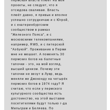
пермская власть плюёт на мои
проекты, не следует, что я
отсюдова сваливаю. Власть
плюёт давно, я привык и вполне
успешно сотрудничаю и с Югрой,
и с екатеринбургским
сообществом в рамках
"Железного Пояса", и с
московскими телекомпаниями,
например, RWS, и с питерской
"Азбукой". Проживание в Перми
мне не мешает. А поменять 30
пермских богов на балетные
тапочки - это, на мой взгляд,
высший цинизм. Почему эти
тапочки не везут в Лувр, ведь
меняли же Джоконду на четырёх
пермских богов в 1974 году? Я
считаю, что если у пермского
культурного сообщества есть
достоинство, на этой выставке
посетителями будут только г-да
Мильграм и Беляева. По