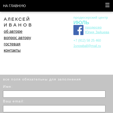
☰
НА ГЛАВНУЮ
продюсерский центр
АЛЕКСЕЙ
ИЮЛЬ
ИВАНОВ
продюсер
об авторе
Юлия Зайцева
вопрос автору
+7 (912) 58 25 460
гостевая
1snowball@mail.ru
контакты
все поля обязательны для заполнения
Имя:
Ваш email: