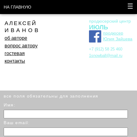
☰
НА ГЛАВНУЮ
продюсерский центр
АЛЕКСЕЙ
ИЮЛЬ
ИВАНОВ
продюсер
об авторе
Юлия Зайцева
вопрос автору
+7 (912) 58 25 460
гостевая
1snowball@mail.ru
контакты
все поля обязательны для заполнения
Имя:
Ваш email: