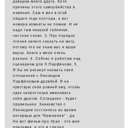
девушка моего друга. Хотя
причины этого самоубийства я
изменил. Сам я жил в этой
общаге года полтора, а вот
номера комнаты не помню. И не
надо там никакой таблички,
честное слово. 3. Про порядок
чтения ничего сказать не могу,
потому что не знаю вас и ваши
вкусы. Книги у меня очень
разные. 4. Сейчас я работаю над
сценарием для Л.Парфёнова. 5.
Я бы не рискнул назвать свои
отношения с Леонидом
Парфёновым дружбой. Я не
чувствую себя ровней ему, чтобы
эдак запростецки именовать
себя другом. Сотрудник - будет
правильнее. Знакомство с
Леонидом состоялось во время
интервью для "Newsweek" - да.
Но вот фильм про Урал - это моя
придумка, и это я сделал