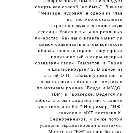
(современный Гамлет) исследует
смерть как способ "не быть". В книге
"Message: чусовая" в одной из глав
вы противопоставляете
строгановскую и демидовскую
столицы Урала в т.ч. и на реальных
личностях. Как вы считаете имеет ли
смысл сравнивать в этом контексте
образы главных героев популярных
произведений авторы которых
создавали своих "Гамлетов" в Перми
и Екатеринбурге? 2. В одной из
статей О.П. Табаков упоминает о
возможности постановки спектакля
по мотивам романа "Блуда и МУДО"
(БМ) в Табакерке. Ведется ли
работа в этом направлении, с вашим
участием или без? Например, "ИЖ"
сначала в МХТ поставил К.
Серебренников, и он же потом
успешно экранизировал спектакль.
Может так "БМ" скорее бы стал