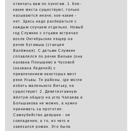
отвечать вам по пунктам. 1. Кое-
какие места существуют, только
называются иначе; кое-какие -
нет. Здесь надо разбираться с
каждым случаем отдельно. Новый
год Служкин с отцами встречал
возле Октябрьских пещер на
речке Кутамыш (станция
Валёжная). С детьми Служкин
сплавлялся по речке Вильве (она
названа Понышем) и Чусовой
(названа Ледяной) с
привлечением некоторых мест
реки Усьвы. Те районы, где могли
избить маленького Витьку, не
существуют. 2. Девятиэтажную
жёлтую общагу на углу Чапаева и
Большакова не можно, а нужно
принимать за прототип.
Самоубийство девушки - не
совпадение, а то, из чего и
завязался роман. Это была