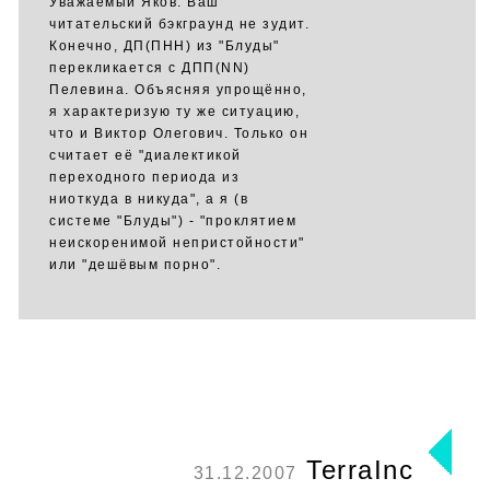
Уважаемый Яков. Ваш
читательский бэкграунд не зудит.
Конечно, ДП(ПНН) из "Блуды"
перекликается с ДПП(NN)
Пелевина. Объясняя упрощённо,
я характеризую ту же ситуацию,
что и Виктор Олегович. Только он
считает её "диалектикой
переходного периода из
ниоткуда в никуда", а я (в
системе "Блуды") - "проклятием
неискоренимой непристойности"
или "дешёвым порно".
TerraInc
31.12.2007