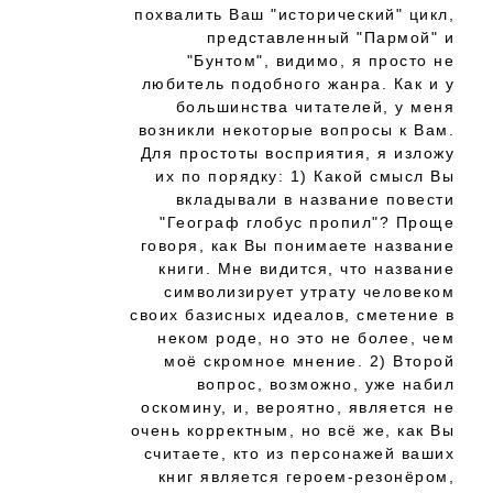
похвалить Ваш "исторический" цикл,
представленный "Пармой" и
"Бунтом", видимо, я просто не
любитель подобного жанра. Как и у
большинства читателей, у меня
возникли некоторые вопросы к Вам.
Для простоты восприятия, я изложу
их по порядку: 1) Какой смысл Вы
вкладывали в название повести
"Географ глобус пропил"? Проще
говоря, как Вы понимаете название
книги. Мне видится, что название
символизирует утрату человеком
своих базисных идеалов, сметение в
неком роде, но это не более, чем
моё скромное мнение. 2) Второй
вопрос, возможно, уже набил
оскомину, и, вероятно, является не
очень корректным, но всё же, как Вы
считаете, кто из персонажей ваших
книг является героем-резонёром,