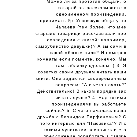
Можно ли за прототип общаги, о
которой вы рассказываете в
одноименном произведении,
принимать УрГУшевскую общагу по
Чапаева (тем более, что мне
старшие товарищи рассказывали про
совпадения с книгой: например,
самоубийство девушки)? А вы сами в
какой общаге жили? И номерок
комнаты если помните, конечно. Мы
там табличку сделаем :) 3. Я
советую своим друзьям читать ваши
книги. Они задаются своевременным
вопросом: "А с чего начать?"
Действительно! В каком порядке вас
читать лучше? 4. Над какими
произведениями вы работаете
сейчас? 5. С чего началась ваша
дружба с Леонидом Парфеновым? С
того интервью для "Ньюзвика"? И с
какими чувствами восприняли его
предложение поработать в связке