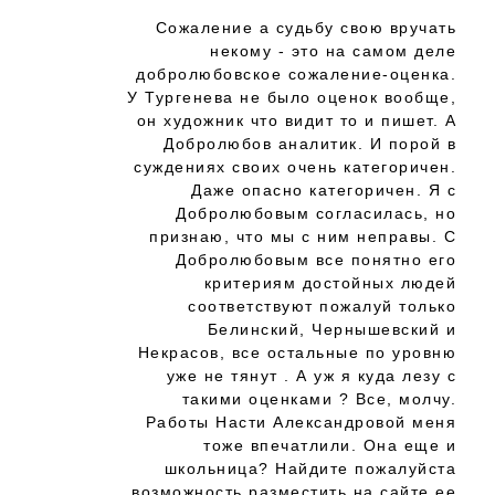
Сожаление а судьбу свою вручать
некому - это на самом деле
добролюбовское сожаление-оценка.
У Тургенева не было оценок вообще,
он художник что видит то и пишет. А
Добролюбов аналитик. И порой в
суждениях своих очень категоричен.
Даже опасно категоричен. Я с
Добролюбовым согласилась, но
признаю, что мы с ним неправы. С
Добролюбовым все понятно его
критериям достойных людей
соответствуют пожалуй только
Белинский, Чернышевский и
Некрасов, все остальные по уровню
уже не тянут . А уж я куда лезу с
такими оценками ? Все, молчу.
Работы Насти Александровой меня
тоже впечатлили. Она еще и
школьница? Найдите пожалуйста
возможность разместить на сайте ее