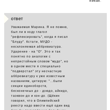
никак.
ответ
Уважаемая Марина. Я не помню,
был ли в ходу глагол
"рефлексировать", когда я писал
"Блуду". Кстати, МУДО -
несклоняемая аббревиатура.
Ударение - на "О". Это и так
понятно по аналогии с
непристойным словом "мудо", но
в одном месте я специально
"подверстал" эту несчастную
аббревиатуру к уже известным
названиям, цитирую: "...были
секции единоборств,
бесконечных до - дзюдо, айкидо,
таэквон-до и кэн-до. (Щёкин
говорил, что в Олимпийский
реестр надо ввести ещё один вид