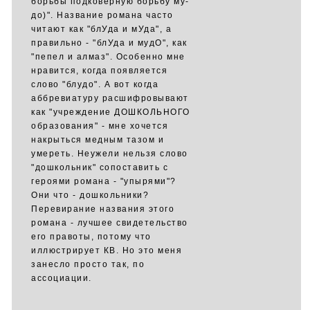
борьбы подковёрную борьбу му-
до)". Название романа часто
читают как "блУда и мУда", а
правильно - "блУда и мудО", как
"пепел и алмаз". Особенно мне
нравится, когда появляется
слово "блудо". А вот когда
аббревиатуру расшифровывают
как "учреждение ДОШКОЛЬНОГО
образования" - мне хочется
накрыться медным тазом и
умереть. Неужели нельзя слово
"дошкольник" сопоставить с
героями романа - "упырями"?
Они что - дошкольники?
Перевирание названия этого
романа - лучшее свидетельство
его правоты, потому что
иллюстрирует КВ. Но это меня
занесло просто так, по
ассоциации.