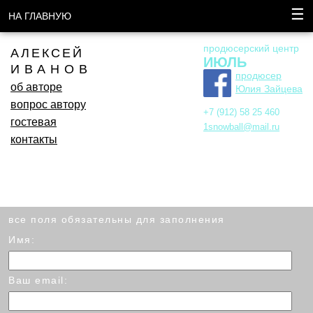
☰
НА ГЛАВНУЮ
продюсерский центр
АЛЕКСЕЙ
ИЮЛЬ
ИВАНОВ
продюсер
об авторе
Юлия Зайцева
вопрос автору
+7 (912) 58 25 460
гостевая
1snowball@mail.ru
контакты
все поля обязательны для заполнения
Имя:
Ваш email: