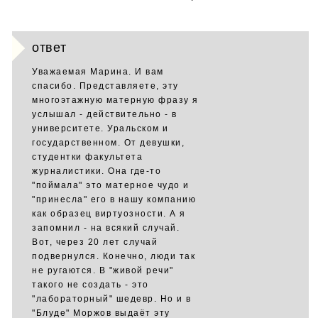
ответ
Уважаемая Марина. И вам
спасибо. Представляете, эту
многоэтажную матерную фразу я
услышал - действительно - в
университете. Уральском и
государственном. От девушки,
студентки факультета
журналистики. Она где-то
"поймала" это матерное чудо и
"принесла" его в нашу компанию
как образец виртуозности. А я
запомнил - на всякий случай.
Вот, через 20 лет случай
подвернулся. Конечно, люди так
не ругаются. В "живой речи"
такого не создать - это
"лабораторный" шедевр. Но и в
"Блуде" Моржов выдаёт эту