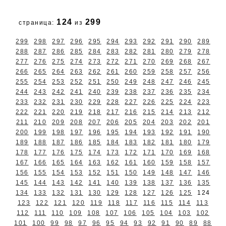
124
299
страница:
из
299
298
297
296
295
294
293
292
291
290
289
288
287
286
285
284
283
282
281
280
279
278
277
276
275
274
273
272
271
270
269
268
267
266
265
264
263
262
261
260
259
258
257
256
255
254
253
252
251
250
249
248
247
246
245
244
243
242
241
240
239
238
237
236
235
234
233
232
231
230
229
228
227
226
225
224
223
222
221
220
219
218
217
216
215
214
213
212
211
210
209
208
207
206
205
204
203
202
201
200
199
198
197
196
195
194
193
192
191
190
189
188
187
186
185
184
183
182
181
180
179
178
177
176
175
174
173
172
171
170
169
168
167
166
165
164
163
162
161
160
159
158
157
156
155
154
153
152
151
150
149
148
147
146
145
144
143
142
141
140
139
138
137
136
135
134
133
132
131
130
129
128
127
126
125
124
123
122
121
120
119
118
117
116
115
114
113
112
111
110
109
108
107
106
105
104
103
102
101
100
99
98
97
96
95
94
93
92
91
90
89
88