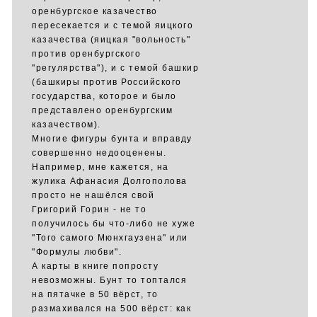
оренбургское казачество
пересекается и с темой яицкого
казачества (яицкая "вольность"
против оренбургского
"регулярства"), и с темой башкир
(башкиры против Российского
государства, которое и было
представлено оренбургским
казачеством).
Многие фигуры бунта и вправду
совершенно недооценены.
Например, мне кажется, на
жулика Афанасия Долгополова
просто не нашёлся свой
Григорий Горин - не то
получилось бы что-либо не хуже
"Того самого Мюнхгаузена" или
"Формулы любви".
А карты в книге попросту
невозможны. Бунт то топтался
на пятачке в 50 вёрст, то
размахивался на 500 вёрст: как