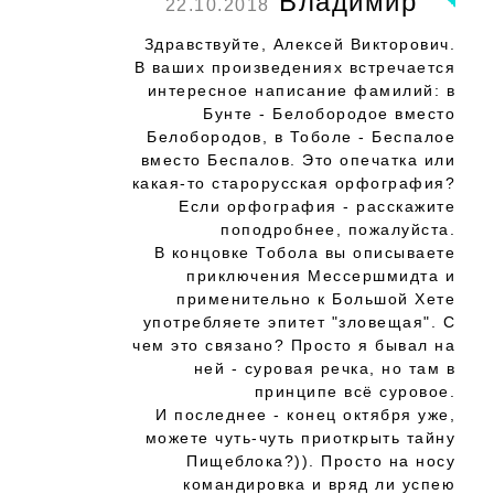
Владимир
22.10.2018
Здравствуйте, Алексей Викторович.
В ваших произведениях встречается
интересное написание фамилий: в
Бунте - Белобородое вместо
Белобородов, в Тоболе - Беспалое
вместо Беспалов. Это опечатка или
какая-то старорусская орфография?
Если орфография - расскажите
поподробнее, пожалуйста.
В концовке Тобола вы описываете
приключения Мессершмидта и
применительно к Большой Хете
употребляете эпитет "зловещая". С
чем это связано? Просто я бывал на
ней - суровая речка, но там в
принципе всё суровое.
И последнее - конец октября уже,
можете чуть-чуть приоткрыть тайну
Пищеблока?)). Просто на носу
командировка и вряд ли успею