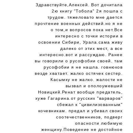
Здравствуйте,Алексей. Вот дочитала
2ю книгу "Тобола" 2я пошла с
трудом. тяжеловато мне дается
прочтение военных действий.но я не
о том,и вопросов пока нет.Все
интересно с точки истории в
освоении Сибири, Урала.сама живу
далеко от этих мест, а все
интересно.вот и рассуждаю. Ранее
вы говорили о русофобии своей. там
русофобии я не нашла. говнюков
везде хватает. жалко остячек сестер.
Касымку не жалко. жалости не
вызвал и ополоумевший
Новицкий.Ренат вообще предатель,
хуже Гагарина.от русских "варваров"
сбежал к "цивилизованным"
кочевникам. предал и убивал своих
соотечественников, подверг
опасности любимую
женщину.Поведение не достойное