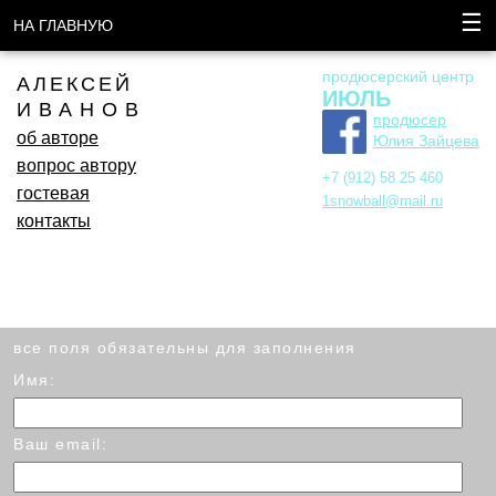
☰
НА ГЛАВНУЮ
продюсерский центр
АЛЕКСЕЙ
ИЮЛЬ
ИВАНОВ
продюсер
об авторе
Юлия Зайцева
вопрос автору
+7 (912) 58 25 460
гостевая
1snowball@mail.ru
контакты
все поля обязательны для заполнения
Имя:
Ваш email: