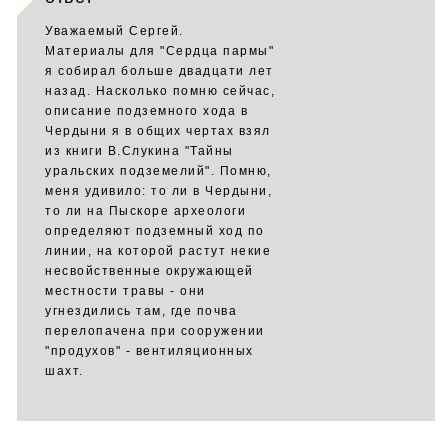
Уважаемый Сергей.
Материалы для "Сердца пармы"
я собирал больше двадцати лет
назад. Насколько помню сейчас,
описание подземного хода в
Чердыни я в общих чертах взял
из книги В.Слукина "Тайны
уральских подземелий". Помню,
меня удивило: то ли в Чердыни,
то ли на Пыскоре археологи
определяют подземный ход по
линии, на которой растут некие
несвойственные окружающей
местности травы - они
угнездились там, где почва
перелопачена при сооружении
"продухов" - вентиляционных
шахт.