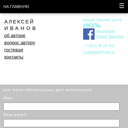
☰
НА ГЛАВНУЮ
продюсерский центр
АЛЕКСЕЙ
ИЮЛЬ
ИВАНОВ
продюсер
об авторе
Юлия Зайцева
вопрос автору
+7 (912) 58 25 460
гостевая
1snowball@mail.ru
контакты
все поля обязательны для заполнения
Имя:
Ваш email: