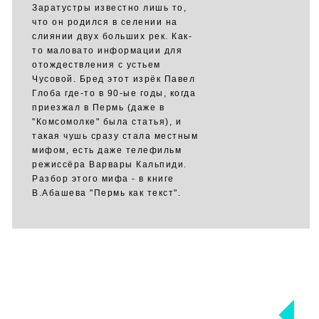
Заратустры известно лишь то,
что он родился в селении на
слиянии двух больших рек. Как-
то маловато информации для
отождествления с устьем
Чусовой. Бред этот изрёк Павел
Глоба где-то в 90-ые годы, когда
приезжал в Пермь (даже в
"Комсомолке" была статья), и
такая чушь сразу стала местным
мифом, есть даже телефильм
режиссёра Варвары Кальпиди.
Разбор этого мифа - в книге
В.Абашева "Пермь как текст".