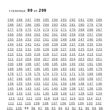
99
299
страница:
из
299
298
297
296
295
294
293
292
291
290
289
288
287
286
285
284
283
282
281
280
279
278
277
276
275
274
273
272
271
270
269
268
267
266
265
264
263
262
261
260
259
258
257
256
255
254
253
252
251
250
249
248
247
246
245
244
243
242
241
240
239
238
237
236
235
234
233
232
231
230
229
228
227
226
225
224
223
222
221
220
219
218
217
216
215
214
213
212
211
210
209
208
207
206
205
204
203
202
201
200
199
198
197
196
195
194
193
192
191
190
189
188
187
186
185
184
183
182
181
180
179
178
177
176
175
174
173
172
171
170
169
168
167
166
165
164
163
162
161
160
159
158
157
156
155
154
153
152
151
150
149
148
147
146
145
144
143
142
141
140
139
138
137
136
135
134
133
132
131
130
129
128
127
126
125
124
123
122
121
120
119
118
117
116
115
114
113
112
111
110
109
108
107
106
105
104
103
102
101
100
99
98
97
96
95
94
93
92
91
90
89
88