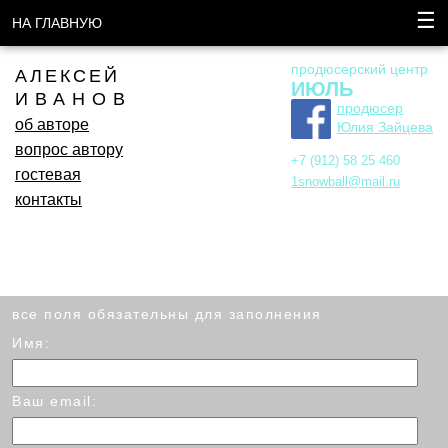
☰
НА ГЛАВНУЮ
продюсерский центр
АЛЕКСЕЙ
ИЮЛЬ
ИВАНОВ
продюсер
об авторе
Юлия Зайцева
вопрос автору
+7 (912) 58 25 460
гостевая
1snowball@mail.ru
контакты
все поля обязательны для заполнения
Имя:
Ваш email: