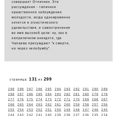
совершает Отличник. Эти
рассуждения - типичное
нравственное заблуждение
молодости, когда одновременно
хочется и эгоистического
удовольствия, и самоотречения
во имя высокой цели: ну, как в
неприличном анекдоте, где
Чапаева присуждают "к смерти,
но через челобумбу".
131
299
страница:
из
299
298
297
296
295
294
293
292
291
290
289
288
287
286
285
284
283
282
281
280
279
278
277
276
275
274
273
272
271
270
269
268
267
266
265
264
263
262
261
260
259
258
257
256
255
254
253
252
251
250
249
248
247
246
245
244
243
242
241
240
239
238
237
236
235
234