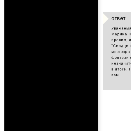
ответ
Уважаема
Марина П
прочим, и
"Сердце 
многокра
фэнтези 
незначит
в итоге. 
вам.