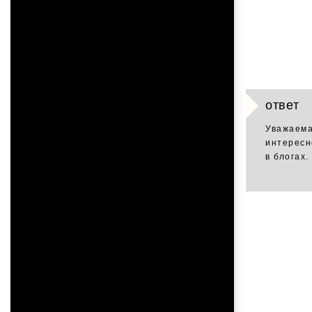
ответ
Уважаема
интересн
в блогах.