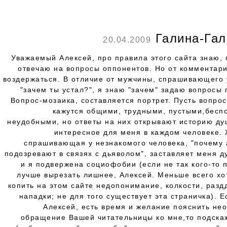
Галина-Гал
20.04.2009
Уважаемый Алексей, про правила этого сайта знаю, 
отвечаю на вопросы оппонентов. Но от комментари
воздержаться. В отличие от мужчины, спрашивающего 
"зачем ты устал?", я знаю "зачем" задаю вопросы
Вопрос-мозаика, составляется портрет. Пусть вопро
кажутся общими, трудными, пустыми,бесп
неудобными, но ответы на них открывают историю ду
интересное для меня в каждом человеке.
спрашивающая у незнакомого человека, "почему 
подозревают в связях с дьяволом", заставляет меня д
и я подвержена социофобии (если не так кого-то 
лучше вырезать лишнее, Алексей. Меньше всего хо
копить на этом сайте недопонимание, колкости, разд
нападки; не для того существует эта страничка). Е
Алексей, есть время и желание пояснить не
обращение Вашей читательницы ко мне,то подскаж