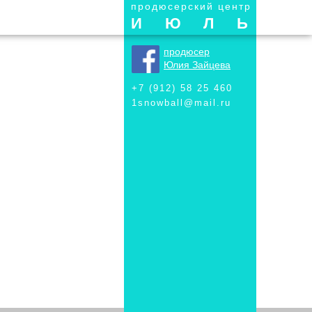
продюсерский центр
ИЮЛЬ
продюсер
Юлия Зайцева
+7 (912) 58 25 460
1snowball@mail.ru