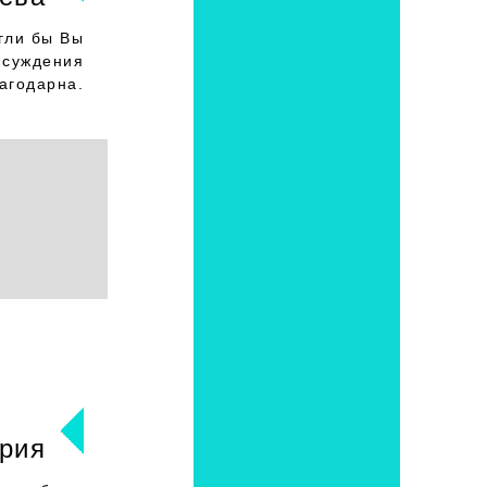
гли бы Вы
исуждения
агодарна.
рия