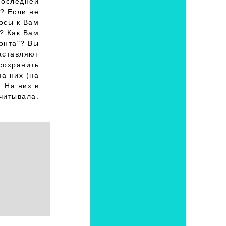
последней
? Если не
осы к Вам
м? Как Вам
онта"? Вы
аставляют
сохранить
на них (на
 На них в
читывала.