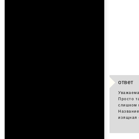
ответ
Уважаема
Просто т
слишком 
Название
изящная 