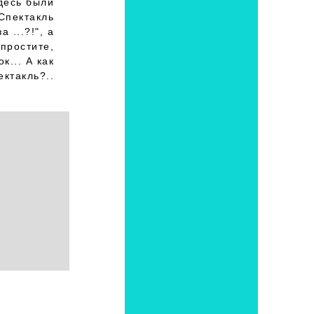
десь были
Спектакль
 ...?!", а
 простите,
к... А как
ктакль?..