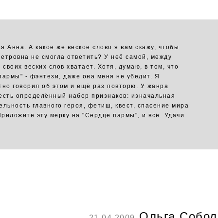
я Анна. А какое же веское слово я вам скажу, чтобы
етровна не смогла ответить? У неё самой, между
 своих веских слов хватает. Хотя, думаю, в том, что
пармы" - фэнтези, даже она меня не убедит. Я
тно говорил об этом и ещё раз повторю. У жанра
есть определённый набор признаков: изначальная
ельность главного героя, фетиш, квест, спасение мира
Приложите эту мерку на "Сердце пармы", и всё. Удачи
Ольга Собол
21.04.2009