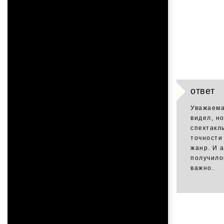
ответ
Уважаема
видел, н
спектакл
точности 
жанр. И 
получило
важно.