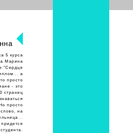
нна
ка 5 курса
ва Марина
е "Сердце
иплом... а
что просто
ане - это
0 страниц
изнаваться
 Но просто
 слово, на
ельница...
 придется
 студента.