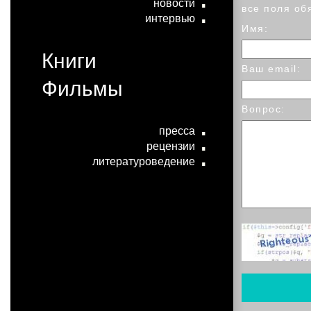
новости
все поля об
интервью
Имя:
Книги
Ваш email:
Фильмы
Вопрос:
пресса
рецензии
литературоведение