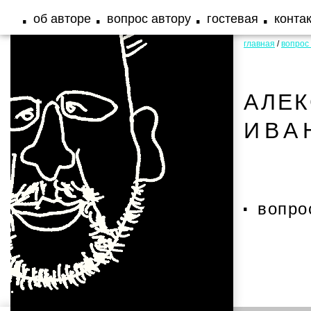
об авторе
вопрос автору
гостевая
конта
главная
/
вопрос
АЛЕ
ИВА
вопро