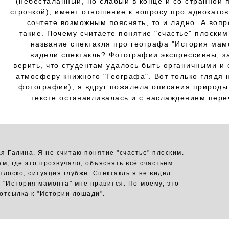
(небесталанный, но слабый в конце и со странной 
строчкой), имеет отношение к вопросу про адвокатов
сочтете возможным пояснять, то и ладно. А вопр
такие. Почему считаете понятие "счастье" плоски
название спектакля про географа "История мам
видели спектакль? Фотографии экспрессивны, з
верить, что студентам удалось быть органичными и 
атмосферу книжного "Географа". Вот только глядя 
фотографии), я вдруг пожалела описания природы.
тексте останавливалась и с наслаждением пере
я Галина. Я не считаю понятие "счастье" плоским.
ам, где это прозвучало, объяснять всё счастьем
плоско, ситуация глубже. Спектакль я не видел.
 "История мамонта" мне нравится. По-моему, это
отсылка к "Истории лошади".