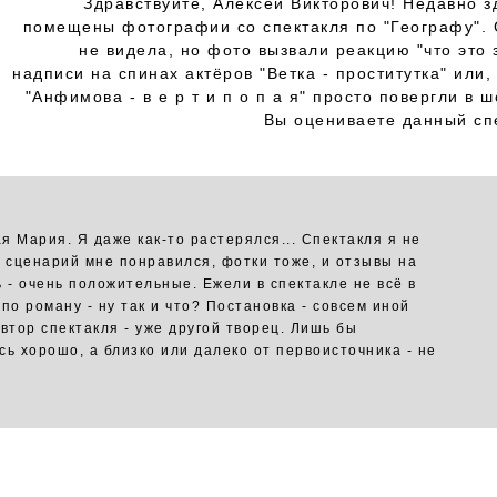
Здравствуйте, Алексей Викторович! Недавно з
помещены фотографии со спектакля по "Географу". 
не видела, но фото вызвали реакцию "что это за
надписи на спинах актёров "Ветка - проститутка" или,
"Анфимова - в е р т и п о п а я" просто повергли в шо
Вы оцениваете данный спе
я Мария. Я даже как-то растерялся... Спектакля я не
о сценарий мне понравился, фотки тоже, и отзывы на
ь - очень положительные. Ежели в спектакле не всё в
по роману - ну так и что? Постановка - совсем иной
автор спектакля - уже другой творец. Лишь бы
сь хорошо, а близко или далеко от первоисточника - не