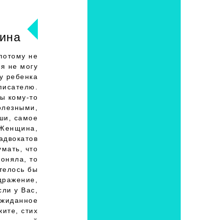
ина
потому не
я не могу
у ребенка
 писателю.
сы кому-то
олезными,
ши, самое
 Женщина,
адвокатов
умать, что
поняла, то
телось бы
дражение,
сли у Вас,
ожиданное
ите, стих