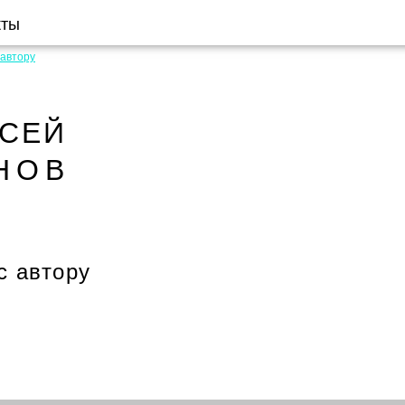
кты
 автору
КСЕЙ
НОВ
с автору