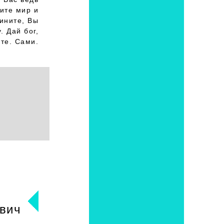
дите мир и
вините, Вы
. Дай бог,
те. Сами.
вич