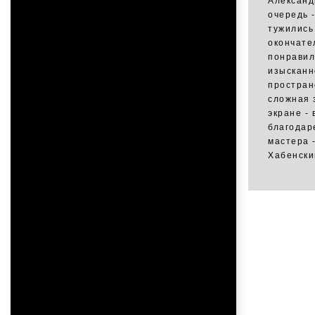
Александ
очередь 
тужились
окончате
понравил
изысканн
простран
сложная 
экране - 
благодар
мастера 
Хабенски