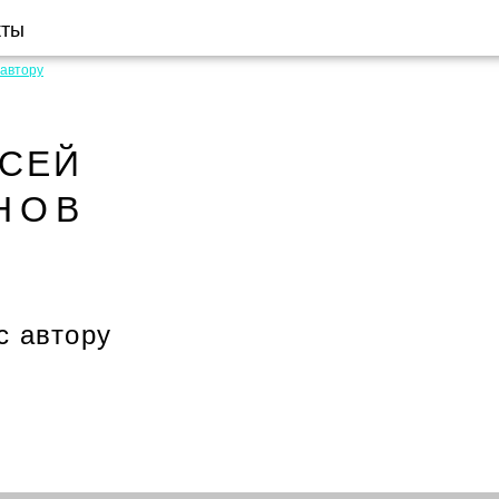
кты
 автору
КСЕЙ
НОВ
с автору