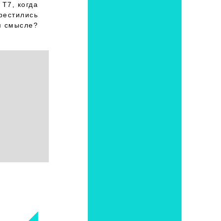
 Т7, когда
рестились
м смысле?