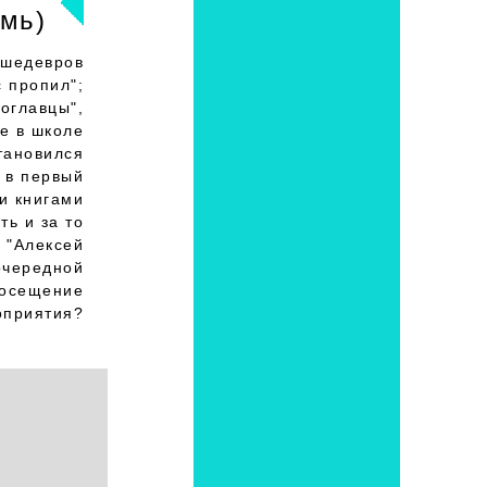
мь)
 шедевров
с пропил";
соглавцы",
е в школе
становился
е в первый
и книгами
ть и за то
 "Алексей
очередной
посещение
оприятия?