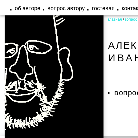
об авторе
вопрос автору
гостевая
конта
главная
/
вопрос
АЛЕ
ИВА
вопро