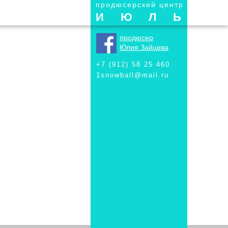
продюсерский центр
ИЮЛЬ
продюсер
Юлия Зайцева
+7 (912) 58 25 460
1snowball@mail.ru