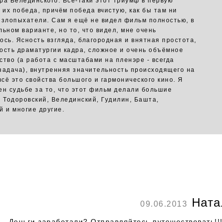
ра Велединского. Всё-таки этот триумф в первую
- их победа, причём победа вчистую, как бы там ни
 злопыхатели. Сам я ещё не видел фильм полностью, в
льном варианте, но то, что видел, мне очень
ось. Ясность взгляда, благородная и внятная простота,
ость драматургии кадра, сложное и очень объёмное
ство (а работа с масштабами на пленэре - всегда
задача), внутренняя значительность происходящего на
всё это свойства большого и гармонического кино. Я
ен судьбе за то, что этот фильм делали большие
- Тодоровский, Велединский, Гудилин, Башта,
й и многие другие.
Ната
09.06.2013
Деньги заработали? Отправляйтесь путешествовать!!!