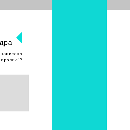
дра
 написана
 пропил"?