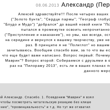
Александр (Пер
08.06.2013
Алексей здравствуйте!!! После четырех ваших
("Золото бунта"; "Сердце пармы"; "Географ глобу
"Блудо и Мудо") "добрался" до вашей новой книги "П
пытался в промежутке освоить непрочитанно
("Преступление и наказание"), но увы, как всегда, о
на середине и вернулся к вашему творчеству, уже н
раз. В принципе я не "Полиглот" но вашим
зачитываюсь. Вообщем спасибо вам, за то что вы ес
что еще будет вами написано. Вопрос первый: Почему
Маврин"? Вопрос второй: Собираемся с друзьями в 
раз на "Пилораму 2013", есть ли в ваших планах 
данного мер
й Александр. Спасибо. 1. Псевдоним "Маврин" я взял
, чтобы посмотреть читательскую реакцию без клише
ние", "провинциальность" и т.д. Но тут же отхватил