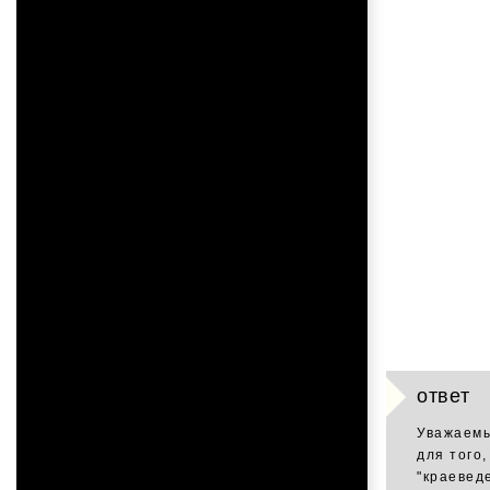
ответ
Уважаемы
для того
"краеведе