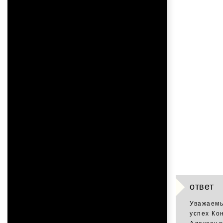
ответ
Уважаемы
успех Ко