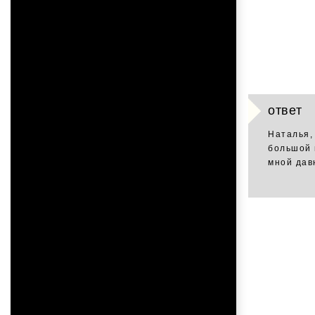
ответ
Наталья,
большой 
мной дав