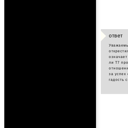
ответ
Уважаемы
открести
означает
ли Т7 пр
отношени
за успех
гадость с