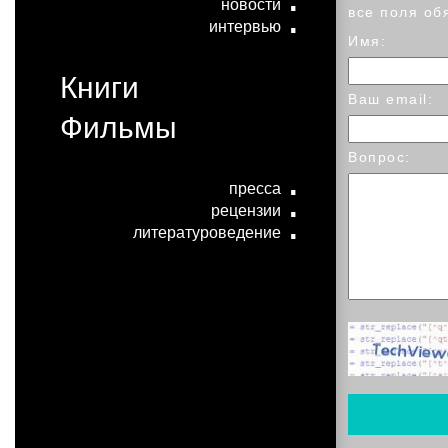
новости
все поля об
интервью
Имя:
Книги
Ваш email:
Фильмы
Вопрос:
пресса
рецензии
литературоведение