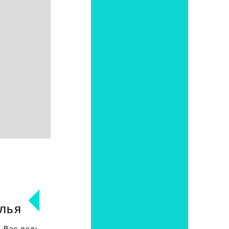
лья
 Вас ведь