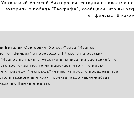
Уважаемый Алексей Викторович, сегодня в новостях на
говорили о победе "Географа", сообщили, что вы отк
от фильма. В како
й Виталий Сергеевич. Хе-хе. Фраза "Иванов
лся от фильма" в переводе с Т7-ского на русский
 "Иванов не принял участия в написании сценария". То
осто косноязычно, то ли намекает, что я не имею
я к триумфу "Географа" (не могут просто порадоваться
 столь важного для края проекта, надо какую-нибудь
казать). Плюньте на это.