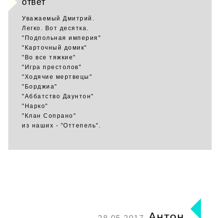
ответ
Уважаемый Дмитрий.
Легко. Вот десятка.
"Подпольная империя"
"Карточный домик"
"Во все тяжкие"
"Игра престолов"
"Ходячие мертвецы"
"Борджиа"
"Аббатство Даунтон"
"Нарко"
"Клан Сопрано"
из наших - "Оттепель".
Антон