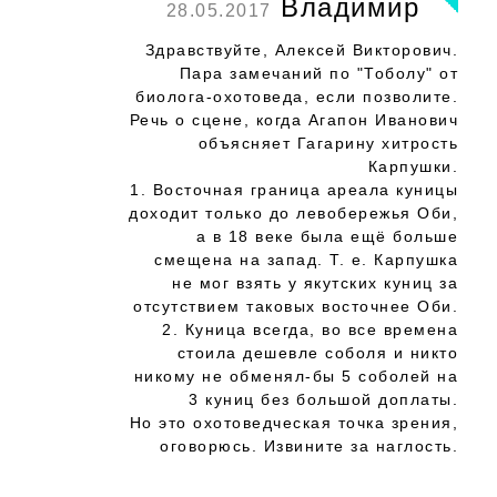
Владимир
28.05.2017
Здравствуйте, Алексей Викторович.
Пара замечаний по "Тоболу" от
биолога-охотоведа, если позволите.
Речь о сцене, когда Агапон Иванович
объясняет Гагарину хитрость
Карпушки.
1. Восточная граница ареала куницы
доходит только до левобережья Оби,
а в 18 веке была ещё больше
смещена на запад. Т. е. Карпушка
не мог взять у якутских куниц за
отсутствием таковых восточнее Оби.
2. Куница всегда, во все времена
стоила дешевле соболя и никто
никому не обменял-бы 5 соболей на
3 куниц без большой доплаты.
Но это охотоведческая точка зрения,
оговорюсь. Извините за наглость.