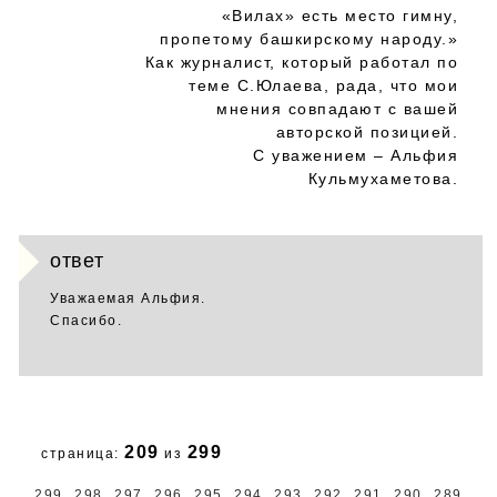
«Вилах» есть место гимну,
пропетому башкирскому народу.»
Как журналист, который работал по
теме С.Юлаева, рада, что мои
мнения совпадают с вашей
авторской позицией.
С уважением – Альфия
Кульмухаметова.
ответ
Уважаемая Альфия.
Спасибо.
209
299
страница:
из
299
298
297
296
295
294
293
292
291
290
289