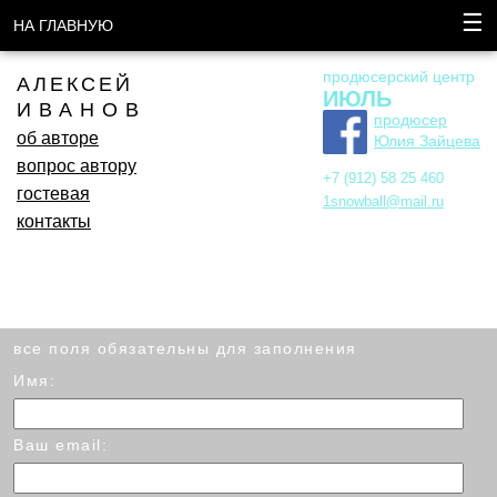
☰
НА ГЛАВНУЮ
продюсерский центр
АЛЕКСЕЙ
ИЮЛЬ
ИВАНОВ
продюсер
об авторе
Юлия Зайцева
вопрос автору
+7 (912) 58 25 460
гостевая
1snowball@mail.ru
контакты
все поля обязательны для заполнения
Имя:
Ваш email: