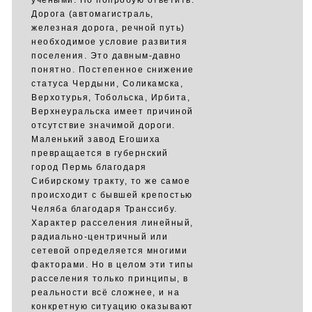
учёными. Но попробую ответить.
Дорога (автомагистраль,
железная дорога, речной путь)
необходимое условие развития
поселения. Это давным-давно
понятно. Постепенное снижение
статуса Чердыни, Соликамска,
Верхотурья, Тобольска, Ирбита,
Верхнеуральска имеет причиной
отсутствие значимой дороги.
Маленький завод Егошиха
превращается в губернский
город Пермь благодаря
Сибирскому тракту, то же самое
происходит с бывшей крепостью
Челяба благодаря Транссибу.
Характер расселения линейный,
радиально-центричный или
сетевой определяется многими
факторами. Но в целом эти типы
расселения только принципы, в
реальности всё сложнее, и на
конкретную ситуацию оказывают