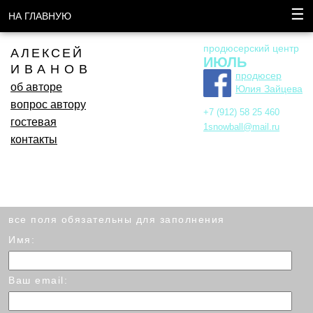
☰
НА ГЛАВНУЮ
продюсерский центр
АЛЕКСЕЙ
ИЮЛЬ
ИВАНОВ
продюсер
об авторе
Юлия Зайцева
вопрос автору
+7 (912) 58 25 460
гостевая
1snowball@mail.ru
контакты
все поля обязательны для заполнения
Имя:
Ваш email: