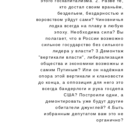
этого госкапитализма. 2. Разве те,
кто достал своим враньём,
бездельем, бездарностью и
воровством уйдут сами? Чиновничья
лодка всегда на плаву в любую
эпоху. Необходима сила? Вы
полагает, что в России возможно
сильное государство без сильного
лидера у власти? 3.Демонтаж
"вертикали власти", либерализация
общества и экономики возможны и
самим Путиным? Или он надёжная
опора этой вертикали и клановости
до конца, а оппозиция для него это
всегда бандерлоги и рука госдепа
США? Построили одни, а
демонтировать уже будут другие
обитатели джунглей? 4.Быть
избранным депутатом вам это не
органично?