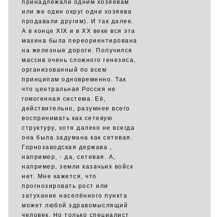
принадлежали одним хозяевам
или же один округ одни хозяева
продавали другим). И так далее.
А в конце XIX и в ХХ веке вся эта
махина была переориентирована
на железные дороги. Получился
массив очень сложного генезиса,
организованный по всем
принципам одновременно. Так
что центральная Россия не
гомогенная система. Её,
действительно, разумнее всего
воспринимать как сетевую
структуру, хотя далеко не всегда
она была задумана как сетевая.
Горнозаводская держава ,
например, - да, сетевая. А,
например, земли казачьих войск
нет. Мне кажется, что
прогнозировать рост или
затухание населённого пункта
может любой здравомыслящий
человек. Но только специалист