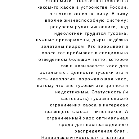
экономики . Постоянно говорят о
каком-то хаосе в устройстве России,
а я этого хаоса не вижу. Я вижу
вполне жизнеспособную систему:
ресурсом рулят чиновники, над
идеологией трудится тусовка,
нужные прикормлены, дыры надёжно
залатаны пиаром. Кто пребывает в
хаосе тот пребывает в специально
отведённом большом гетто, которое
так и называется: хаос для
остальных . Ценности тусовки это и
есть идеология, порождающая хаос,
потому что вне тусовки эти ценности
недостижимы. Статусность (и
кастовость) тусовки способ
ограничения хаоса в интересах
правящего класса - чиновников. А
ограниченный хаос оптимальная
среда для несправедливого
распределения благ .
Непредсказуемость как стратегия -