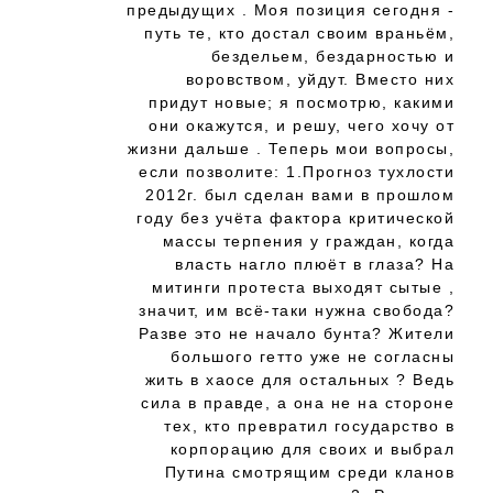
предыдущих . Моя позиция сегодня -
путь те, кто достал своим враньём,
бездельем, бездарностью и
воровством, уйдут. Вместо них
придут новые; я посмотрю, какими
они окажутся, и решу, чего хочу от
жизни дальше . Теперь мои вопросы,
если позволите: 1.Прогноз тухлости
2012г. был сделан вами в прошлом
году без учёта фактора критической
массы терпения у граждан, когда
власть нагло плюёт в глаза? На
митинги протеста выходят сытые ,
значит, им всё-таки нужна свобода?
Разве это не начало бунта? Жители
большого гетто уже не согласны
жить в хаосе для остальных ? Ведь
сила в правде, а она не на стороне
тех, кто превратил государство в
корпорацию для своих и выбрал
Путина смотрящим среди кланов