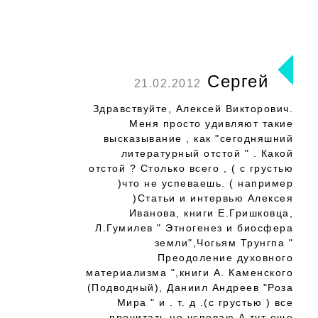
Сергей
21.02.2012
Здравствуйте, Алексей Викторович.
Меня просто удивляют такие
высказывание , как "сегодняшний
литературный отстой " . Какой
отстой ? Столько всего , ( с грустью
)что не успеваешь. ( например
)Статьи и интервью Алексея
Иванова, книги Е.Гришковца,
Л.Гумилев " Этногенез и биосфера
земли",Чогьям Трунгпа "
Преодоление духовного
материализма ",книги А. Каменского
(Подводный), Даниил Андреев "Роза
Мира " и . т. д .(с грустью ) все
прочитать не успеваю.А тут еще