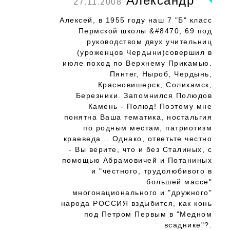
Александр
27.11.2008
Алексей, в 1955 году наш 7 "Б" класс
Пермской школы &#8470; 69 под
руководством двух учительниц
(уроженцов Чердыни)совершил в
июле поход по Верхнему Прикамью.
Пянтег, Ныроб, Чердынь,
Красновишерск, Соликамск,
Березники. Запомнился Полюдов
Камень - Полюд! Поэтому мне
понятна Ваша тематика, ностальгия
по родным местам, патриотизм
краеведа... Однако, ответьте честно
- Вы верите, что и без Сталиных, с
помощью Абрамовичей и Потаниных
и "честного, трудолюбивого в
большей массе"
многонационального и "дружного"
народа РОССИЯ вздыбится, как конь
под Петром Первым в "Медном
всаднике"?.