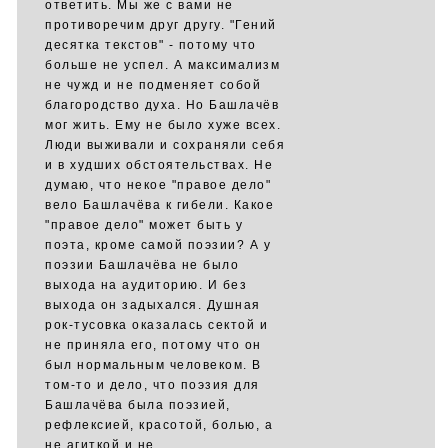
ответить. Мы же с вами не
противоречим друг другу. "Гений
десятка текстов" - потому что
больше не успел. А максимализм
не чужд и не подменяет собой
благородство духа. Но Башлачёв
мог жить. Ему не было хуже всех.
Люди выживали и сохраняли себя
и в худших обстоятельствах. Не
думаю, что некое "правое дело"
вело Башлачёва к гибели. Какое
"правое дело" может быть у
поэта, кроме самой поэзии? А у
поэзии Башлачёва не было
выхода на аудиторию. И без
выхода он задыхался. Душная
рок-тусовка оказалась сектой и
не приняла его, потому что он
был нормальным человеком. В
том-то и дело, что поэзия для
Башлачёва была поэзией,
рефлексией, красотой, болью, а
не агиткой и не