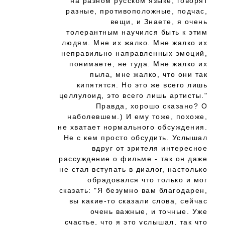
на разном русском языке, говорят
разные, противоположные, подчас,
вещи, и Знаете, я очень
толерантным научился быть к этим
людям. Мне их жалко. Мне жалко их
неправильно направленных эмоций,
понимаете, не туда. Мне жалко их
пыла, мне жалко, что они так
кипятятся. Но это же всего лишь
целлулоид, это всего лишь артисты."
Правда, хорошо сказано? О
наболевшем.) И ему тоже, похоже,
не хватает нормального обсуждения.
Не с кем просто обсудить. Услышал
вдруг от зрителя интересное
рассуждение о фильме - так он даже
не стал вступать в диалог, настолько
обрадовался что только и мог
сказать: "Я безумно вам благодарен,
вы какие-то сказали слова, сейчас
очень важные, и точные. Уже
счастье, что я это услышал, так что