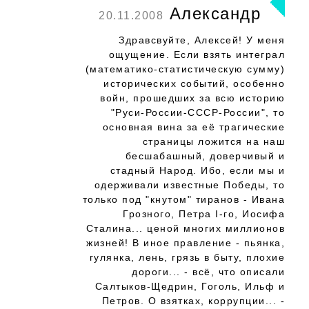
Александр
20.11.2008
Здравсвуйте, Алексей! У меня
ощущение. Если взять интеграл
(математико-статистическую сумму)
исторических событий, особенно
войн, прошедших за всю историю
"Руси-России-СССР-России", то
основная вина за её трагические
страницы ложится на наш
бесшабашный, доверчивый и
стадный Народ. Ибо, если мы и
одерживали известные Победы, то
только под "кнутом" тиранов - Ивана
Грозного, Петра I-го, Иосифа
Сталина... ценой многих миллионов
жизней! В иное правление - пьянка,
гулянка, лень, грязь в быту, плохие
дороги... - всё, что описали
Салтыков-Щедрин, Гоголь, Ильф и
Петров. О взятках, коррупции... -