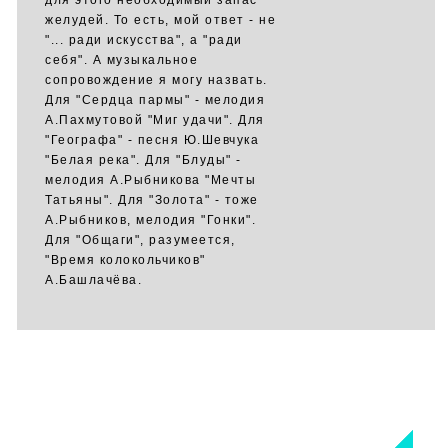
для этого необходимый запас
желудей. То есть, мой ответ - не
"... ради искусства", а "ради
себя". А музыкальное
сопровождение я могу назвать.
Для "Сердца пармы" - мелодия
А.Пахмутовой "Миг удачи". Для
"Географа" - песня Ю.Шевчука
"Белая река". Для "Блуды" -
мелодия А.Рыбникова "Мечты
Татьяны". Для "Золота" - тоже
А.Рыбников, мелодия "Гонки".
Для "Общаги", разумеется,
"Время колокольчиков"
А.Башлачёва.