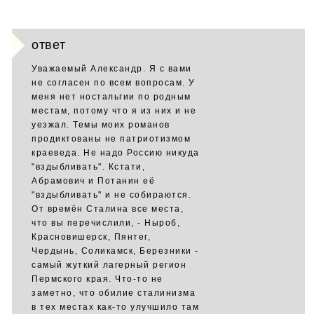
ответ
Уважаемый Александр. Я с вами
не согласен по всем вопросам. У
меня нет ностальгии по родным
местам, потому что я из них и не
уезжал. Темы моих романов
продиктованы не патриотизмом
краеведа. Не надо Россию никуда
"вздыбливать". Кстати,
Абрамович и Потанин её
"вздыбливать" и не собираются.
От времён Сталина все места,
что вы перечислили, - Ныроб,
Красновишерск, Пянтег,
Чердынь, Соликамск, Березники -
самый жуткий лагерный регион
Пермского края. Что-то не
заметно, что обилие сталинизма
в тех местах как-то улучшило там