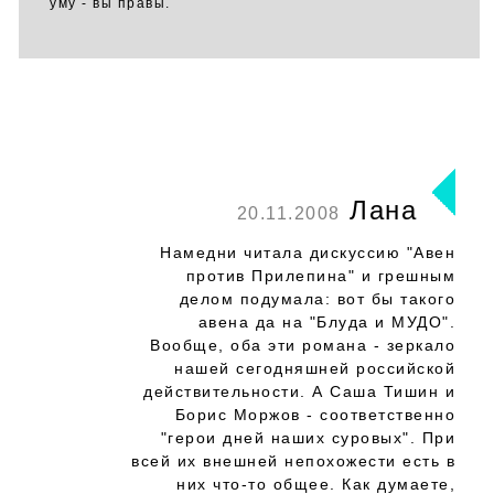
уму - вы правы.
Лана
20.11.2008
Намедни читала дискуссию "Авен
против Прилепина" и грешным
делом подумала: вот бы такого
авена да на "Блуда и МУДО".
Вообще, оба эти романа - зеркало
нашей сегодняшней российской
действительности. А Саша Тишин и
Борис Моржов - соответственно
"герои дней наших суровых". При
всей их внешней непохожести есть в
них что-то общее. Как думаете,