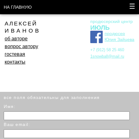
☰
НА ГЛАВНУЮ
продюсерский центр
АЛЕКСЕЙ
ИЮЛЬ
ИВАНОВ
продюсер
об авторе
Юлия Зайцева
вопрос автору
+7 (912) 58 25 460
гостевая
1snowball@mail.ru
контакты
все поля обязательны для заполнения
Имя:
Ваш email: