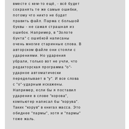
вместе с кем-то ещё, - всё будет
сохранять те же самые ошибки,
потому что никто не будет
править файл. Парма с большой
буквы - не самая страшная из
ошибок. Например, в "Золоте
бунта" с ошибкой написаны
очень многие старинные слова. В
авторском файле они стояли с
ударениями. Но ударения
убрали, только вот не учли, что
редакторская программа "о"-
ударное автоматически
переделывает в "у". И все слова
с "о"-ударным искажены.
Например, если бы я поставил
ударение в слове "корова",
компьютер написал бы "корува".
Таких "корув" в книгах масса. Это
обиднее "пармы", хотя и "пармы"
тоже жаль.