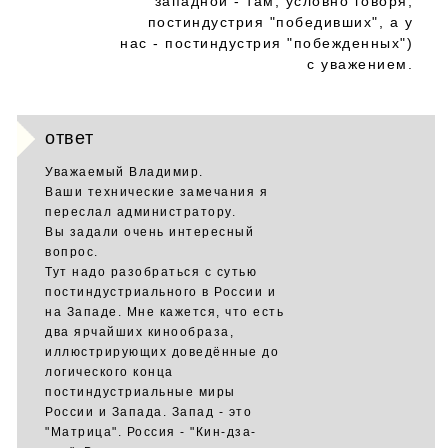
западной - там, условно говоря,
постиндустрия "победивших", а у
нас - постиндустрия "побежденных")
с уважением.
ответ
Уважаемый Владимир.
Ваши технические замечания я
переслал администратору.
Вы задали очень интересный
вопрос.
Тут надо разобраться с сутью
постиндустриального в России и
на Западе. Мне кажется, что есть
два ярчайших кинообраза,
иллюстрирующих доведённые до
логического конца
постиндустриальные миры
России и Запада. Запад - это
"Матрица". Россия - "Кин-дза-