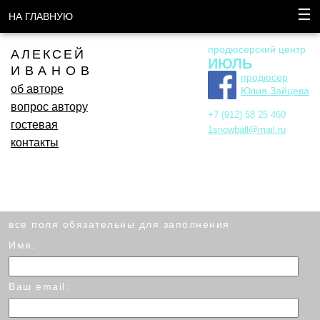
☰
НА ГЛАВНУЮ
продюсерский центр
АЛЕКСЕЙ
ИЮЛЬ
ИВАНОВ
продюсер
об авторе
Юлия Зайцева
вопрос автору
+7 (912) 58 25 460
гостевая
1snowball@mail.ru
контакты
все поля обязательны для заполнения
Имя:
Ваш email: