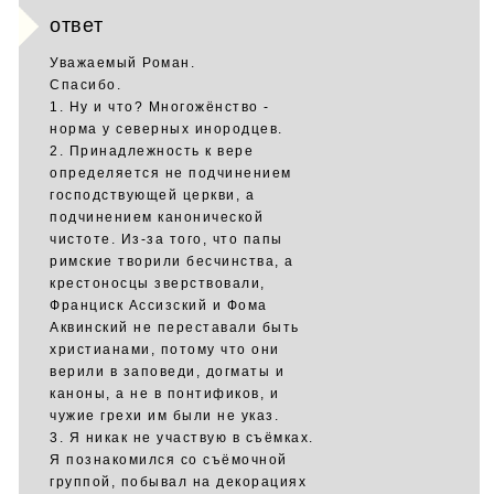
ответ
Уважаемый Роман.
Спасибо.
1. Ну и что? Многожёнство -
норма у северных инородцев.
2. Принадлежность к вере
определяется не подчинением
господствующей церкви, а
подчинением канонической
чистоте. Из-за того, что папы
римские творили бесчинства, а
крестоносцы зверствовали,
Франциск Ассизский и Фома
Аквинский не переставали быть
христианами, потому что они
верили в заповеди, догматы и
каноны, а не в понтификов, и
чужие грехи им были не указ.
3. Я никак не участвую в съёмках.
Я познакомился со съёмочной
группой, побывал на декорациях