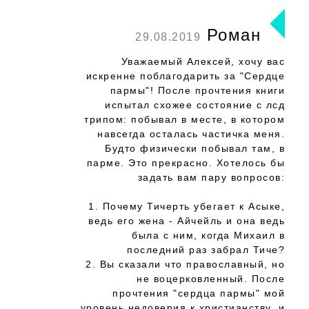
Роман
29.08.2019
Уважаемый Алексей, хочу вас
искренне поблагодарить за "Сердце
пармы"! После прочтения книги
испытал схожее состояние с лсд
трипом: побывал в месте, в котором
навсегда осталась частичка меня.
Будто физически побывал там, в
парме. Это прекрасно. Хотелось бы
задать вам пару вопросов:
1. Почему Тичерть убегает к Асыке,
ведь его жена - Айчейль и она ведь
была с ним, когда Михаил в
последний раз забрал Тиче?
2. Вы сказали что православный, но
не воцерковленный. После
прочтения "сердца пармы" мой
уровень недоверия к христианству, и