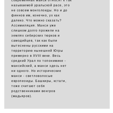
современных манси относят к так
называемой уральской расе, это
не совсем монголоиды. Но и до
финнов им, конечно, ух как
далеко. Что можно сказать?
Ассимиляция. Манси уже
слишком долго прожили на
землях сибирских тюрков и
самодийцев, так как были
вытеснены русскими на
территорию нынешней Югры
примерно в XVIII веке. Весь
средний Урал по топонимике -
мансийский, а манси здесь нет
ни одного. Но исторические
манси - светловолосые
европеоиды. Башкиры, кстати,
тоже считают себя
родственниками венгров
(мадьяров).