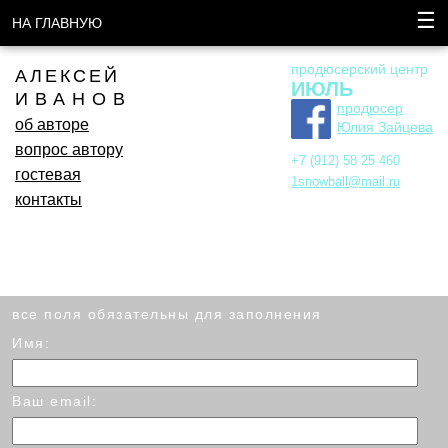
☰
НА ГЛАВНУЮ
продюсерский центр
АЛЕКСЕЙ
ИЮЛЬ
ИВАНОВ
продюсер
об авторе
Юлия Зайцева
вопрос автору
+7 (912) 58 25 460
гостевая
1snowball@mail.ru
контакты
все поля обязательны для заполнения
Имя:
Ваш email: