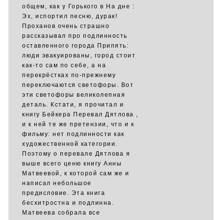
общем, как у Горького в На дне :
Эх, испортил песню, дурак!
Проханов очень страшно
рассказывал про подлинность
оставленного города Припять:
люди эвакуированы, город стоит
как-то сам по себе, а на
перекрёстках по-прежнему
переключаются светофоры. Вот
эти светофоры великолепная
деталь. Кстати, я прочитал и
книгу Бейкера Перевал Дятлова ,
и к ней те же претензии, что и к
фильму: нет подлинности как
художественной категории.
Поэтому о перевале Дятлова я
выше всего ценю книгу Анны
Матвеевой, к которой сам же и
написал небольшое
предисловие. Эта книга
бесхитростна и подлинна.
Матвеева собрала все