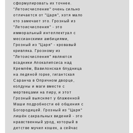
сформулировать их точнее.
"Летоисчисление" очень сильно
отличается от "Царя", хотя мало
кто замечает это. Грозный из
"Летоисчисления" - это
имморальный интеллектуал с
мессианскими амбициями,
Грозный из "Царя" - кровавый
кривляка. Грозному из
"Летоисчисления" являются
всадники Апокалипсиса над
Кремлём, Вавилонская блудница
на ледяной горке, гигантская
Саранча в Опричном дворце,
колдуны и маги вместе с
мертвецами на пиру, и этот
Грозный выясняет у блаженной
Маши подробности её общения с
Богородицей. Грозный из "Царя"
лишён сакральных видений - это
нравственный урод, который в
детстве мучил кошек, а сейчас