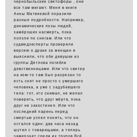
чернобыльские светофоры , они
все там мигают. Меня в книге
Анны Матвеевой поразили
разные подробности. Например,
динамические позы людей,
замёрзших насмерть, пока
ползли по снегам. Или что
судмедэксперты проверяли
версию о драке за женщин и
выяснили, что обе девушки из
группы Дятлова погибли
девственницами. Или что свитер
на ком-то там был разрезан то
есть снят не просто с умершего
человека, а уже с задубевшего
тела: тот, кто снимал, не желал
поверить, что друг мёртв, пока
друг не закостенел. Или что
последний парень перед
смертью успел понять, что он
остался один: два часа назад
шутил с товарищами, а теперь
замерзает среди их трупов Всё