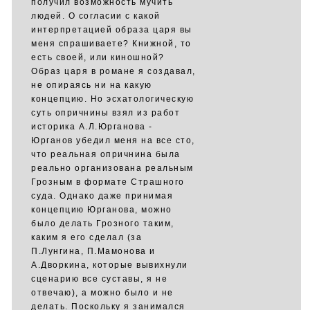
получил возможность мучить
людей. О согласии с какой
интерпретацией образа царя вы
меня спрашиваете? Книжной, то
есть своей, или киношной?
Образ царя в романе я создавал,
не опираясь ни на какую
концепцию. Но эсхатологическую
суть опричнины взял из работ
историка А.Л.Юрганова -
Юрганов убедил меня на все сто,
что реальная опричнина была
реально организована реальным
Грозным в формате Страшного
суда. Однако даже принимая
концепцию Юрганова, можно
было делать Грозного таким,
каким я его сделал (за
П.Лунгина, П.Мамонова и
А.Дворкина, которые вывихнули
сценарию все суставы, я не
отвечаю), а можно было и не
делать. Поскольку я занимался