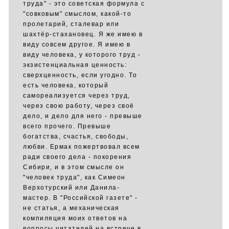
труда" - это советская формула с
"совковым" смыслом, какой-то
пролетарий, сталевар или
шахтёр-стахановец. Я же имею в
виду совсем другое. Я имею в
виду человека, у которого труд -
экзистенциальная ценность:
сверхценность, если угодно. То
есть человека, который
самореализуется через труд,
через свою работу, через своё
дело, и дело для него - превыше
всего прочего. Превыше
богатства, счастья, свободы,
любви. Ермак пожертвовал всем
ради своего дела - покорения
Сибири, и в этом смысле он
"человек труда", как Симеон
Верхотурский или Данила-
мастер. В "Российской газете" -
не статья, а механическая
компиляция моих ответов на
вопросы читателей на встрече в