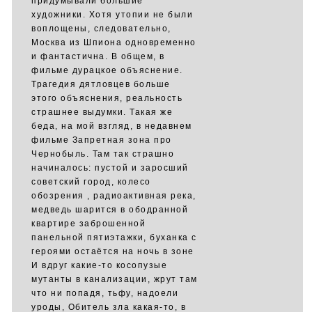
придумывали большие
художники. Хотя утопии не были
воплощены, следовательно,
Москва из Шпиона одновременно
и фантастична. В общем, в
фильме дурацкое объяснение.
Трагедия дятловцев больше
этого объяснения, реальность
страшнее выдумки. Такая же
беда, на мой взгляд, в недавнем
фильме Запретная зона про
Чернобыль. Там так страшно
начиналось: пустой и заросший
советский город, колесо
обозрения , радиоактивная река,
медведь шарится в ободранной
квартире заброшенной
панельной пятиэтажки, буханка с
героями остаётся на ночь в зоне
И вдруг какие-то косопузые
мутанты в канализации, жрут там
что ни попадя, тьфу, надоели
уроды, Обитель зла какая-то, в