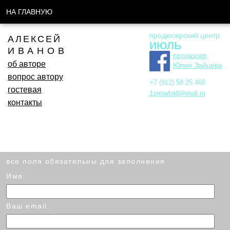
НА ГЛАВНУЮ
продюсерский центр
АЛЕКСЕЙ
ИЮЛЬ
ИВАНОВ
продюсер
об авторе
Юлия Зайцева
вопрос автору
+7 (912) 58 25 460
гостевая
1snowball@mail.ru
контакты
все поля обязательны для заполнения
Имя:
Ваш email: