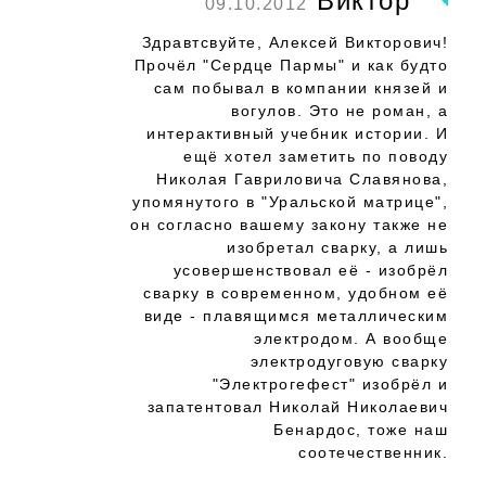
Виктор
09.10.2012
Здравтсвуйте, Алексей Викторович!
Прочёл "Сердце Пармы" и как будто
сам побывал в компании князей и
вогулов. Это не роман, а
интерактивный учебник истории. И
ещё хотел заметить по поводу
Николая Гавриловича Славянова,
упомянутого в "Уральской матрице",
он согласно вашему закону также не
изобретал сварку, а лишь
усовершенствовал её - изобрёл
сварку в современном, удобном её
виде - плавящимся металлическим
электродом. А вообще
электродуговую сварку
"Электрогефест" изобрёл и
запатентовал Николай Николаевич
Бенардос, тоже наш
соотечественник.