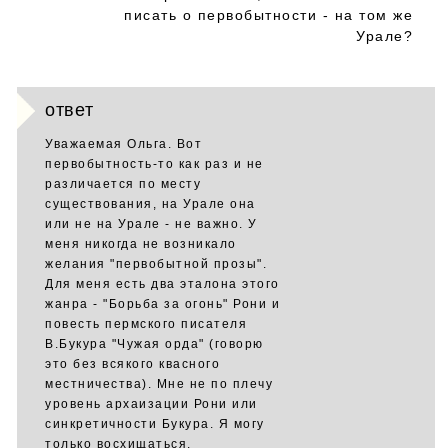
писать о первобытности - на том же
Урале?
ответ
Уважаемая Ольга. Вот
первобытность-то как раз и не
различается по месту
существования, на Урале она
или не на Урале - не важно. У
меня никогда не возникало
желания "первобытной прозы".
Для меня есть два эталона этого
жанра - "Борьба за огонь" Рони и
повесть пермского писателя
В.Букура "Чужая орда" (говорю
это без всякого квасного
местничества). Мне не по плечу
уровень архаизации Рони или
синкретичности Букура. Я могу
только восхищаться.