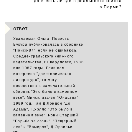
да и есть ли где в реальности книжка
в Перми?
ответ
Уважаемая Ольга. Повесть
Букура публиковалась в сборнике
"Поиск-87", если не ошибаюсь,
Средне-Уральского книжного
издательства, г.Свердловск, 1986
или 1987 годы. Если вам
интересна "доисторическая
литература", то могу
посоветовать замечательный
сборник "Это было в каменном
веке", Минск, изд-во "Юнацтва",
1989 год. Там Д.Лондон "До
Адама", Г.Уэллс "Это было в
каменном веке", Рони Старший
"Борьба за огонь", "Пещерный
лев" и "Вамирэх", Д-Эрвильи