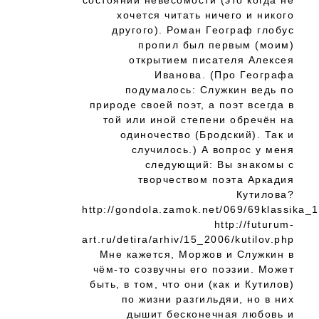
состоянии невесомости (это когда не
хочется читать ничего и никого
другого). Роман Географ глобус
пропил был первым (моим)
открытием писателя Алексея
Иванова. (Про Географа
подумалось: Служкин ведь по
природе своей поэт, а поэт всегда в
той или иной степени обречён на
одиночество (Бродский). Так и
случилось.) А вопрос у меня
следующий: Вы знакомы с
творчеством поэта Аркадия
Кутилова?
http://gondola.zamok.net/069/69klassika_1
http://futurum-
art.ru/detira/arhiv/15_2006/kutilov.php
Мне кажется, Моржов и Служкин в
чём-то созвучны его поэзии. Может
быть, в том, что они (как и Кутилов)
по жизни разгильдяи, но в них
дышит бесконечная любовь и